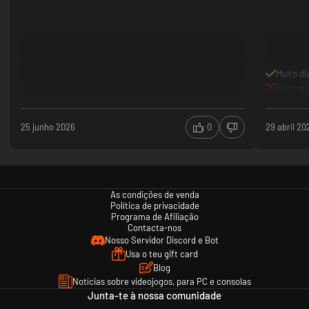
oito equipes batalham até que sobre só uma. Participe do Summit Clash
concluindo desafios para dominar os placares de líderes!
Muito di
Bugs gr
25 junho 2026
0
29 abril 20
As condições de venda
Política de privacidade
Programa de Afiliação
Contacta-nos
Nosso Servidor Discord e Bot
Usa o teu gift card
Blog
Notícias sobre videojogos, para PC e consolas
Junta-te à nossa comunidade