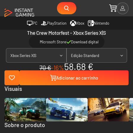
PC
PlayStation
Xbox
Nintendo
The Crew Motorfest - Xbox Series X|S
Microsoft Store
Download digital
Xbox Series X|S
Edição Standard
58.68 €
70 €
-16%
Adicionar ao carrinho
Visuais
Sobre o produto