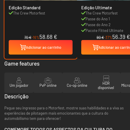
Edição Standard
Edição Ultimate
The Crew Motorfest
The Crew Motorfest
Passe do Ano 1
Passe do Ano 2
Pacote Fitted Ultimate
58.68 €
56.39 €
70 €
-16%
90 €
-37%
Adicionar ao carrinho
Adicionar ao carri
Game features
HDR
Um jogador
PvP online
Co-op online
Micr
disponível
Descrição
Pegue seu ingresso para o Motorfest, mostre suas habilidades e a viva as
experiências de pilotagem mais emocionantes que a cultura do
automobilismo tem para oferecer!
COMEMORE TODOS OS ASPECTOS DA CULTURA DO