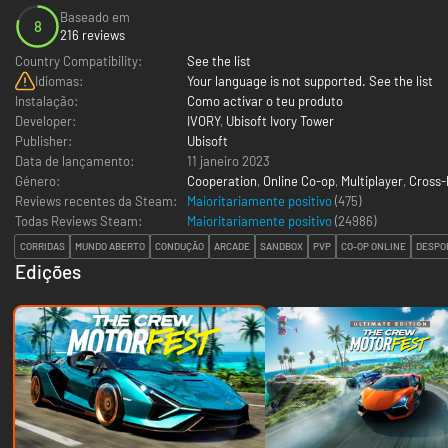
Baseado em
8
216 reviews
Country Compatibility:
See the list
Idiomas:
Your language is not supported. See the list
Instalação:
Como activar o teu produto
Developer:
IVORY
,
Ubisoft Ivory Tower
Publisher:
Ubisoft
Data de lançamento:
11 janeiro 2023
Género:
Cooperation
,
Online Co-op
,
Multiplayer
,
Cross-
Reviews recentes da Steam:
Maioritariamente positivo
(475)
Todas Reviews Steam:
Maioritariamente positivo
(
24986
)
CORRIDAS
MUNDO ABERTO
CONDUÇÃO
ARCADE
SANDBOX
PVP
CO-OP ONLINE
DESPO
Edições