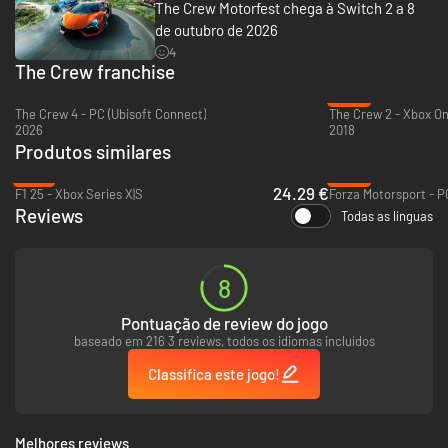
The Crew Motorfest chega à Switch 2 a 8
de outubro de 2026
4
The Crew franchise
-58%
The Crew 4 - PC (Ubisoft Connect)
The Crew 2 - Xbox O
2026
2018
Produtos similares
Supere qualquer desafio de direção e complete sua coleção com os
-70%
-60%
24.29 €
veículos mais lendários já criados. Personalize seus carros e mostre seu
F1 25 - Xbox Series X|S
estilo no modo de competição personalizada.
Reviews
Todas as línguas
EXPLORE UM EMPOLGANTE MUNDO ABERTO NO HAVAÍ
8
Pontuação de review do jogo
baseado em 216 3 reviews, todos os idiomas incluídos
Classifica este jogo!
Melhores reviews