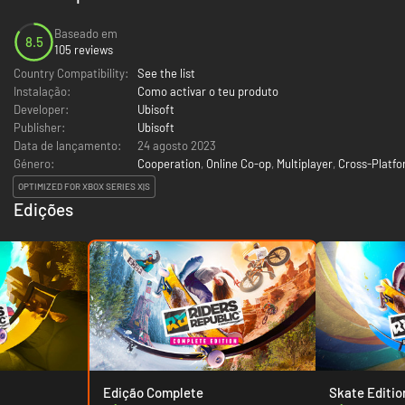
Baseado em
8.5
105 reviews
Country Compatibility:
See the list
Instalação:
Como activar o teu produto
Developer:
Ubisoft
Publisher:
Ubisoft
Data de lançamento:
24 agosto 2023
Género:
Cooperation
,
Online Co-op
,
Multiplayer
,
Cross-Platfo
OPTIMIZED FOR XBOX SERIES X|S
Edições
Edição Complete
Skate Editio