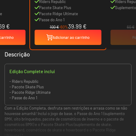
Riders Republic
Riders Repu
Pacote Skate Plus
Suplemento
te
Pacote Ridge Ultimate
Passe do Ano 1
69 €
39.99 €
100 €
-60%
60 €
carrinho
Adicionar ao carrinho
Fo
Descrição
Edição Complete inclui
- Riders Republic
- Pacote Skate Plus
- Pacote Ridge Ultimate
- Passe do Ano 1
Com a Edição Completa, desfruta sem restrições e arrasa como se não
houvesse amanhã! Inclui o jogo de base, o Passe do Ano 1 (suplemento
BMX, oito brinquedos, pacote de cosméticos de inverno e o pacote de
cosméticos BMX) e o Pacote Skate Plus (suplemento de skate,
hoverboard, cosméticos de skate e hoverboard e o Pacote Ridge
Ultimate).*