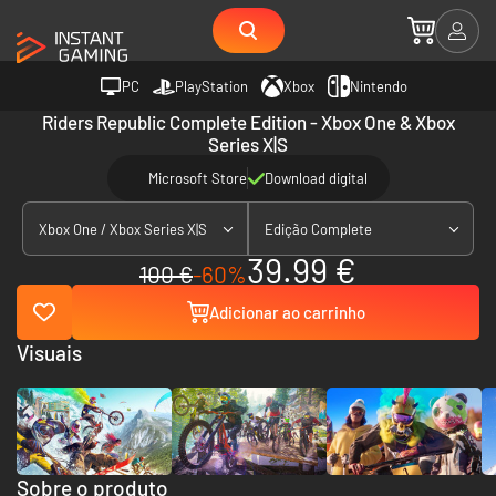
PC
PlayStation
Xbox
Nintendo
Riders Republic Complete Edition - Xbox One & Xbox
Series X|S
Microsoft Store
Download digital
Xbox One / Xbox Series X|S
Edição Complete
39.99 €
100 €
-60%
Adicionar ao carrinho
Visuais
Sobre o produto