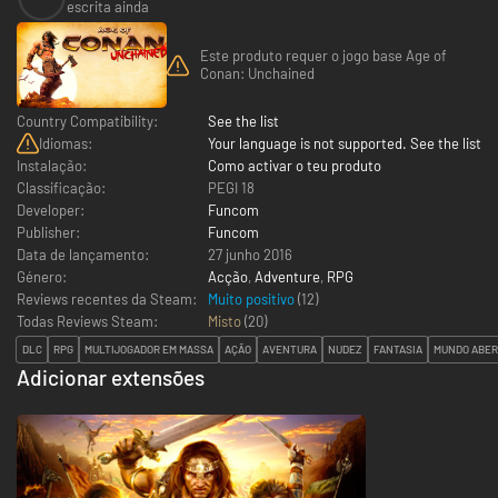
escrita ainda
Este produto requer o jogo base Age of
Conan: Unchained
Country Compatibility:
See the list
Idiomas:
Your language is not supported. See the list
Instalação:
Como activar o teu produto
Classificação:
PEGI 18
Developer:
Funcom
Publisher:
Funcom
Data de lançamento:
27 junho 2016
Género:
Acção
,
Adventure
,
RPG
Reviews recentes da Steam:
Muito positivo
(12)
Todas Reviews Steam:
Misto
(
20
)
DLC
RPG
MULTIJOGADOR EM MASSA
AÇÃO
AVENTURA
NUDEZ
FANTASIA
MUNDO ABE
Adicionar extensões