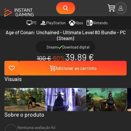
PC
PlayStation
Xbox
Nintendo
Age of Conan: Unchained - Ultimate Level 80 Bundle - PC
(Steam)
Steam
Download digital
39.89 €
100 €
-60%
Adicionar ao carrinho
Visuais
Sobre o produto
Nenhuma avaliação foi
--