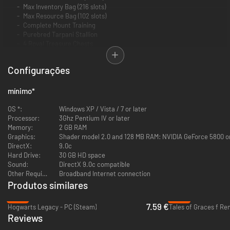
Max Inventory Bag (216 slots)
Max Resource Bag (102 slots)
Complete Mount Training
Purebred Tarpani Stallion
4 Royal Treasure Chests
Additional Specialization
100 Expertise Points
Configurações
20 Teleport Coins
mínimo
*
Note: All items are spawned on your newly created Level 80 character.
OS *:
Windows XP / Vista / 7 or later
Processor:
3Ghz Pentium IV or later
*Membership offers and loyalty rewards cannot be claimed on Saga
Memory:
2 GB RAM
Servers.
Graphics:
Shader model 2.0 and 128 MB RAM: NVIDIA GeForce 5800 or
DirectX:
9.0c
Hard Drive:
30 GB HD space
Sound:
DirectX 9.0c compatible
Other Requirements:
Broadband Internet connection
Produtos similares
-87%
-80%
7.59 €
Hogwarts Legacy - PC (Steam)
Tales of Graces f Re
Reviews