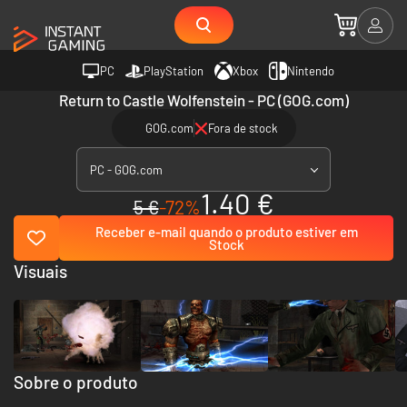
PC
PlayStation
Xbox
Nintendo
Return to Castle Wolfenstein - PC (GOG.com)
GOG.com
Fora de stock
PC - GOG.com
1.40 €
5 €
-72%
Receber e-mail quando o produto estiver em
Stock
Visuais
Sobre o produto