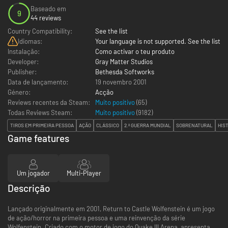
Baseado em
9
44 reviews
Country Compatibility:
See the list
Idiomas:
Your language is not supported. See the list
Instalação:
Como activar o teu produto
Developer:
Gray Matter Studios
Publisher:
Bethesda Softworks
Data de lançamento:
19 novembro 2001
Género:
Acção
Reviews recentes da Steam:
Muito positivo
(65)
Todas Reviews Steam:
Muito positivo
(
9182
)
TIROS EM PRIMEIRA PESSOA
AÇÃO
CLÁSSICO
2.ª GUERRA MUNDIAL
SOBRENATURAL
HIS
Game features
Um jogador
Multi-Player
Descrição
Lançado originalmente em 2001, Return to Castle Wolfenstein é um jogo
de ação/horror na primeira pessoa e uma reinvenção da série
Wolfenstein. Criado com o motor de jogo do Quake III Arena, apresenta