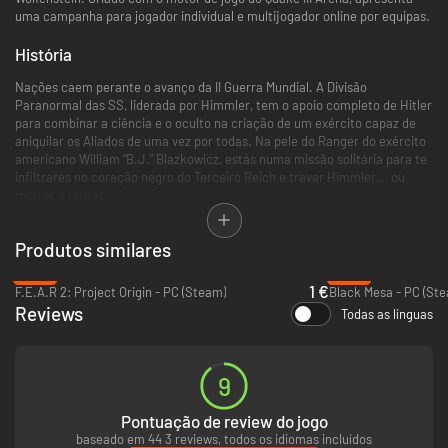
uma campanha para jogador individual e multijogador online por equipas.
História
Nações caem perante o avanço da II Guerra Mundial. A Divisão
Paranormal das SS, liderada por Himmler, tem o apoio completo de Hitler
para combinar a ciência e o oculto na criação de um exército capaz de
aniquilar os Aliados de uma vez por todas. Na pele do Ranger do exército
americano William “B.J.” Blazkowicz, estás numa missão solitária para te
infiltrares no coração negro do Terceiro Reich e travar Himmler... ou
morrer a tentar.
Destaques
Produtos similares
Descobre uma mistura de ação e horror na campanha para jogador
-93%
-83%
individual.
1 €
F.E.A.R 2: Project Origin - PC (Steam)
Black Mesa - PC (St
Utiliza uma combinação de armas clássicas da II Guerra Mundial
Reviews
Todas as línguas
com armamento de ficção científica.
Enfrenta nazis, mortos-vivos e soldados mutantes experimentais.
Compete pelo Eixo ou pelos Aliados no multijogador online por
equipas e focado em objetivos.
9
Pontuação de review do jogo
baseado em 44 3 reviews, todos os idiomas incluídos