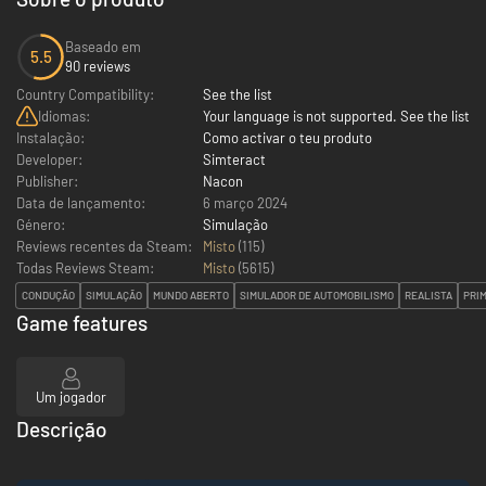
Baseado em
5.5
90 reviews
Country Compatibility:
See the list
Idiomas:
Your language is not supported. See the list
Instalação:
Como activar o teu produto
Developer:
Simteract
Publisher:
Nacon
Data de lançamento:
6 março 2024
Género:
Simulação
Reviews recentes da Steam:
Misto
(115)
Todas Reviews Steam:
Misto
(
5615
)
CONDUÇÃO
SIMULAÇÃO
MUNDO ABERTO
SIMULADOR DE AUTOMOBILISMO
REALISTA
PRI
Game features
Um jogador
Descrição