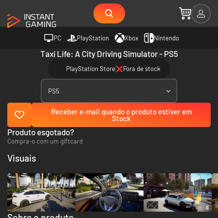
PC
PlayStation
Xbox
Nintendo
Taxi Life: A City Driving Simulator - PS5
PlayStation Store
Fora de stock
PS5
Receber e-mail quando o produto estiver em
Stock
Produto esgotado?
Compra-o com um giftcard
Visuais
Sobre o produto