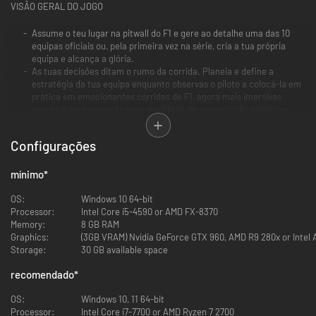
VISÃO GERAL DO JOGO
Assume o teu lugar na pitwall do F1 e gere ao detalhe uma das 10
equipas oficiais ou, pela primeira vez na série, cria a tua própria
equipa e alcança a glória.
As tuas decisões ditam o rumo da corrida. Planeia e define a
estratégia da tua equipa enquanto observas o piloto a colocá-la em
prática em emocionantes corridas de F1, agora mais imersivas
graças à apresentação com qualidade de transmissão televisiva.
A pressão de estar ao mais alto nível em competições automóvel
não está presente apenas no dia da corrida. Gere os pilotos, o
Configurações
pessoal, a preparação do carro e as instalações durante várias
temporadas para a tua equipa ter mais hipóteses de agarrar um
lugar no pódio da Formula 1.
mínimo
*
OS:
Windows 10 64-bit
Processor:
Intel Core i5-4590 or AMD FX-8370
NOVIDADES EM 2024
Memory:
8 GB RAM
Graphics:
(3GB VRAM) Nvidia GeForce GTX 960, AMD R9 280x or Intel 
CRIA UMA EQUIPA
Storage:
30 GB available space
Pela primeira vez na série, cria a tua própria equipa, mostra o que vales
na pista e forja o teu legado. Personaliza todos os elementos da tua
recomendado
*
equipa, desde as configurações do carro e esquema de pintura, ao
logótipo e fatos dos pilotos. Recruta a equipa de sonho, os melhores
OS:
Windows 10, 11 64-bit
pilotos, e negoceia com os patrocinadores para que possam anunciar no
Processor:
Intel Core i7-7700 or AMD Ryzen 7 2700
teu carro.