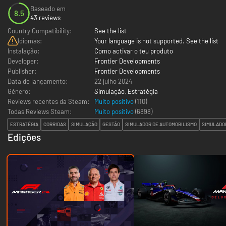
Baseado em
8.5
43 reviews
Country Compatibility:
See the list
Idiomas:
Your language is not supported. See the list
Instalação:
Como activar o teu produto
Developer:
Frontier Developments
Publisher:
Frontier Developments
Data de lançamento:
22 julho 2024
Género:
Simulação
,
Estratégia
Reviews recentes da Steam:
Muito positivo
(110)
Todas Reviews Steam:
Muito positivo
(
6898
)
ESTRATÉGIA
CORRIDAS
SIMULAÇÃO
GESTÃO
SIMULADOR DE AUTOMOBILISMO
SIMULADO
Edições