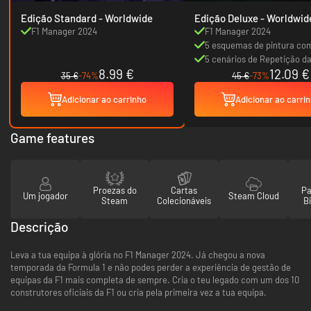
Edição Standard - Worldwide
Edição Deluxe - Worldwi
F1 Manager 2024
F1 Manager 2024
5 esquemas de pintura co
inspiração clássica que po
5 cenários de Repetição da
8.99 €
12.09 €
no modo Cria uma Equipa
personalizados
35 €
-74%
45 €
-73%
Adicionar ao carrinho
Adicionar ao carri
Game features
Proezas do
Cartas
Pa
Um jogador
Steam Cloud
Steam
Colecionáveis
Bi
Descrição
Leva a tua equipa à glória no F1 Manager 2024. Já chegou a nova
temporada da Formula 1 e não podes perder a experiência de gestão de
equipas da F1 mais completa de sempre. Cria o teu legado com um dos 10
construtores oficiais da F1 ou cria pela primeira vez a tua equipa.