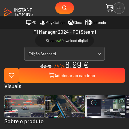
PC
PlayStation
Xbox
Nintendo
F1 Manager 2024 - PC (Steam)
Steam
Download digital
Edição Standard
8.99 €
35 €
-74%
Adicionar ao carrinho
Visuais
Sobre o produto