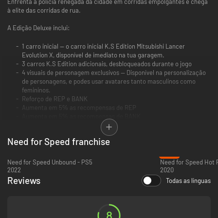
Enfrenta a polícia renegada da cidade em corridas empolgantes e chega
à elite das corridas de rua.
A Edição Deluxe inclui:
1 carro inicial — o carro inicial K.S Edition Mitsubishi Lancer
Evolution X, disponível de imediato na tua garagem.
3 carros K.S Edition adicionais, desbloqueados durante o jogo
4 visuais de personagem exclusivos — Disponível na personalização
de personagens, e podes usar avatares tanto masculinos como
femininos.
Reforço de REP e BANK
Aumenta em 5℅ as recompensas de REP
Aumenta em 5℅ as recompensas de BANK
Need for Speed franchise
-72%
Need for Speed Unbound - PS5
2022
2020
Reviews
Todas as línguas
8