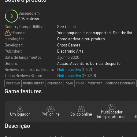
Baseado em
8
205 reviews
Country Compatibility:
See the list
Idiomas:
Your language is not supported. See the list
Instalação:
Como activar o teu produto
Developer:
Ghost Games
Publisher:
Electronic Arts
Data de lançamento:
3 junho 2020
Género:
Acção
,
Adventure
,
Corrida
,
Desporto
Reviews recentes da Steam:
Muito positivo
(1022)
Todas Reviews Steam:
Muito positivo
(
150780
)
CORRIDAS
MUNDO ABERTO
CONDUÇÃO
AÇÃO
CO-OP
AVENTURA
CORRIDAS E COMBATE
Game features
Multijogador
Um jogador
PvP online
Co-op online
interplataformas
d
Descrição