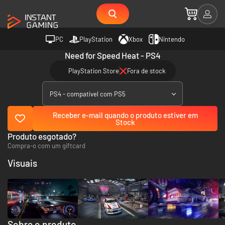
PC
PlayStation
Xbox
Nintendo
Need for Speed Heat - PS4
PlayStation Store
Fora de stock
PS4 - compatível com PS5
Receber e-mail quando o produto estiver em
Stock
Produto esgotado?
Compra-o com um giftcard
Visuais
Sobre o produto