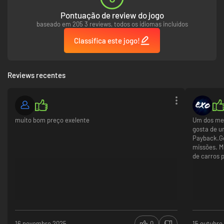
Pontuação de review do jogo
baseado em 205 3 reviews, todos os idiomas incluídos
Classifica este jogo!
Reviews recentes
muito bom preço exelente
Um dos mel
gosta de u
Payback.Go
missões. M
de carros 
16 novembro 2025
0
15 outubro