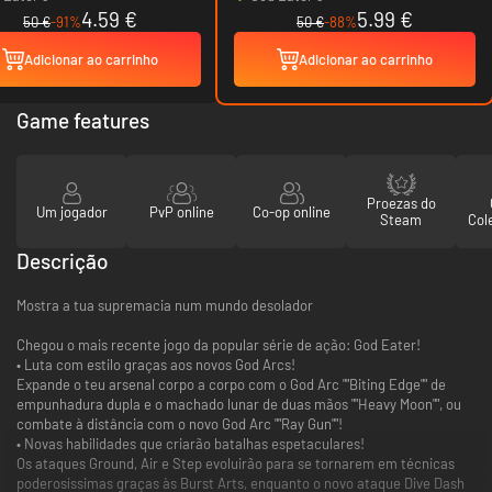
4.59 €
5.99 €
50 €
-91%
50 €
-88%
Adicionar ao carrinho
Adicionar ao carrinho
Game features
Proezas do
Um jogador
PvP online
Co-op online
Steam
Col
Descrição
Mostra a tua supremacia num mundo desolador
Chegou o mais recente jogo da popular série de ação: God Eater!
• Luta com estilo graças aos novos God Arcs!
Expande o teu arsenal corpo a corpo com o God Arc ""Biting Edge"" de
empunhadura dupla e o machado lunar de duas mãos ""Heavy Moon"", ou
combate à distância com o novo God Arc ""Ray Gun""!
• Novas habilidades que criarão batalhas espetaculares!
Os ataques Ground, Air e Step evoluirão para se tornarem em técnicas
poderosíssimas graças às Burst Arts, enquanto o novo ataque Dive Dash