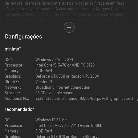
dá-te total liberdade de movimentos para caçar os Aragami em fuga!
• Novas e temíveis ameaças: Ash Aragami e os seus Ataques Devour!
Perigosos inimigos novos como os Ash Aragami podem usar Ataques
Devour e entrar em Modo Burst, aumentando imenso a sua força! Estes
inimigos não brincam em serviço, e vais precisar de levar as tuas armas e
técnicas ao próximo patamar para os enfrentares!
Configurações
mínimo
*
OS *:
Windows 7 64-bit, SP1
Processor:
Intel Core i5-3470 or AMD FX-8120
Memory:
4 GB RAM
Graphics:
GeForce GTX 760 or Radeon R9 290X
DirectX:
Version 11
Network:
Broadband Internet connection
Storage:
25 GB available space
Additional Notes:
recomendado
*
OS:
Windows 10 64-bit
Processor:
Intel Core i7-3770 or AMD Ryzen 5 1600
Memory:
8 GB RAM
Graphics:
GeForce GTX 970 or Radeon R9 fury