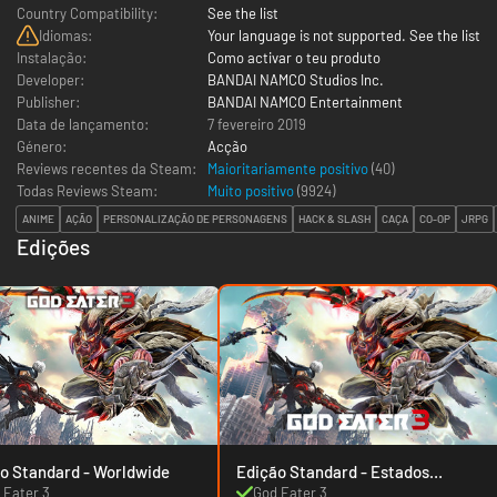
Country Compatibility:
See the list
Idiomas:
Your language is not supported. See the list
Instalação:
Como activar o teu produto
Developer:
BANDAI NAMCO Studios Inc.
Publisher:
BANDAI NAMCO Entertainment
Data de lançamento:
7 fevereiro 2019
Género:
Acção
Reviews recentes da Steam:
Maioritariamente positivo
(40)
Todas Reviews Steam:
Muito positivo
(
9924
)
ANIME
AÇÃO
PERSONALIZAÇÃO DE PERSONAGENS
HACK & SLASH
CAÇA
CO-OP
JRPG
Edições
Edição Standard - Worldwide
Edição Standard - Estados
Unidos
 Eater 3
God Eater 3