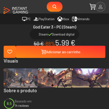
PC
PlayStation
Xbox
Nintendo
God Eater 3 - PC (Steam)
Steam
Download digital
5.99 €
50 €
-88%
Adicionar ao carrinho
Visuais
Sobre o produto
Baseado em
8.5
14 reviews