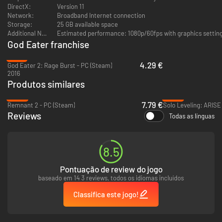
DirectX:
Version 11
Network:
Broadband Internet connection
Storage:
25 GB available space
Additional Notes:
God Eater franchise
-91%
4.29 €
God Eater 2: Rage Burst - PC (Steam)
2016
Produtos similares
-84%
-39%
7.79 €
Remnant 2 - PC (Steam)
Reviews
Todas as línguas
8.5
Pontuação de review do jogo
baseado em 14 3 reviews, todos os idiomas incluídos
Classifica este jogo!