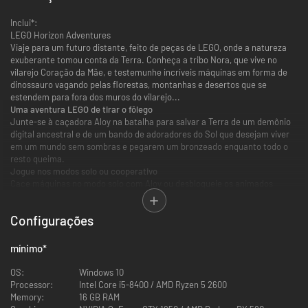
Inclui*:
LEGO Horizon Adventures
Viaje para um futuro distante, feito de peças de LEGO, onde a natureza
exuberante tomou conta da Terra. Conheça a tribo Nora, que vive no
vilarejo Coração da Mãe, e testemunhe incríveis máquinas em forma de
dinossauro vagando pelas florestas, montanhas e desertos que se
estendem para fora dos muros do vilarejo...
Uma aventura LEGO de tirar o fôlego
Junte-se à caçadora Aloy na batalha para salvar a Terra de um demônio
digital ancestral e de um bando de adoradores do Sol que desejam viver
em um mundo sem sombras e pegarem um bronzeado enquanto todo o
resto queima.
Jogue nos modos solo ou cooperativo
Cace máquinas no modo solo com Aloy ou desbloqueie os animados
heróis Varl, Teersa e Erend. Aproveite as habilidades únicas deles para
derrotar inimigos e superar desafios. Jogue online** com alguém para
Configurações
aumentar a diversão ou compartilhe o mesmo mundo no divertidíssimo
modo multijogador local.
Personalize sua casa e personagens
mínimo
*
Dê uma repaginada no Coração da Mãe: redecore o vilarejo de maneiras
encantadoras para desbloquear estruturas e enfeites LEGO especiais.
OS:
Windows 10
Você pode até dar um visual engraçado para os seus amigos!
Processor:
Intel Core i5-8400 / AMD Ryzen 5 2600
Para fãs veteranos e novos de LEGO e Horizon
Memory:
16 GB RAM
Explore locais LEGO deslumbrantes inspirados pelo mundo de Horizon