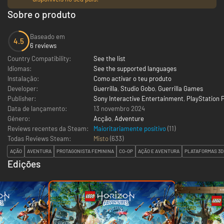
Sobre o produto
Baseado em
4.5
6 reviews
Country Compatibility:
See the list
Idiomas:
See the supported languages
Instalação:
Como activar o teu produto
Developer:
Guerrilla
,
Studio Gobo
,
Guerrilla Games
Publisher:
Sony Interactive Entertainment
,
PlayStation 
Data de lançamento:
13 novembro 2024
Género:
Acção
,
Adventure
Reviews recentes da Steam:
Maioritariamente positivo
(11)
Todas Reviews Steam:
Misto
(
633
)
AÇÃO
AVENTURA
PROTAGONISTA FEMININA
CO-OP
AÇÃO E AVENTURA
PLATAFORMAS 3D
Edições