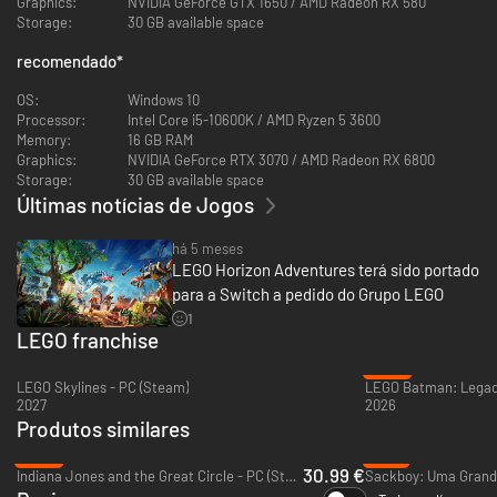
Graphics:
NVIDIA GeForce GTX 1650 / AMD Radeon RX 580
para descobrir segredos do misterioso passado da Aloy, incluindo
Storage:
30 GB available space
florestas exuberantes e elevadas montanhas. Mergulhe fundo nos
Caldeirões subterrâneos ou escale os icônicos Pescoções, tudo
recomendado
*
lindamente recriado em peças de LEGO.
Quer um desafio extra? Jogue novamente fases que mudam para testar
OS:
Windows 10
suas habilidades e desbloqueie novas surpresas, ou veja no quadro
Processor:
Intel Core i5-10600K / AMD Ryzen 5 3600
comunitário do Coração da Mãe formas de ajudar o vilarejo. Será que
Memory:
16 GB RAM
você consegue dominar o jogo em todos os seus aspectos?
Graphics:
NVIDIA GeForce RTX 3070 / AMD Radeon RX 6800
Storage:
30 GB available space
Últimas notícias de Jogos
há 5 meses
LEGO Horizon Adventures terá sido portado
para a Switch a pedido do Grupo LEGO
1
LEGO franchise
-39%
LEGO Skylines - PC (Steam)
2027
2026
Produtos similares
-56%
-73%
30.99 €
Indiana Jones and the Great Circle - PC (Steam)
Sackboy: Uma Grande