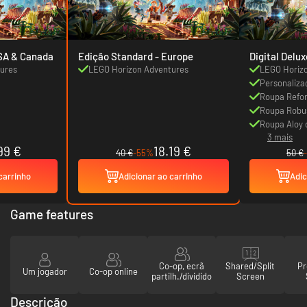
Standard - USA & Canada
Edição Standard - Europe
Digital Delux
ures
LEGO Horizon Adventures
LEGO Horiz
Personaliz
Roupa Refo
Roupa Robu
Roupa Aloy 
3 mais
99 €
18.19 €
40 €
-55%
50 €
carrinho
Adicionar ao carrinho
Adic
Game features
Co-op, ecrã
Shared/Split
Pr
Um jogador
Co-op online
partilh./dividido
Screen
Descrição