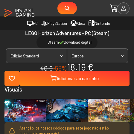
PC
PlayStation
Xbox
Nintendo
LEGO Horizon Adventures - PC (Steam)
Steam
Download digital
Edição Standard
Europe
18.19 €
40 €
-55%
Adicionar ao carrinho
Visuais
Atenção, os nossos códigos para este jogo não estão
disponíveis no seu país!