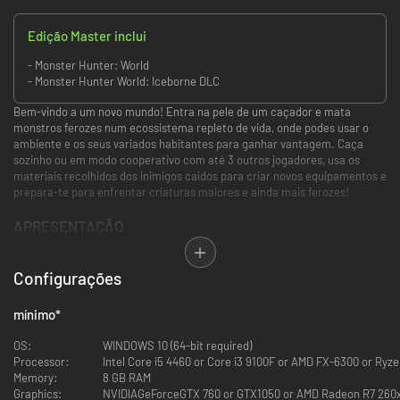
Edição Master inclui
- Monster Hunter: World
- Monster Hunter World: Iceborne DLC
Bem-vindo a um novo mundo! Entra na pele de um caçador e mata
monstros ferozes num ecossistema repleto de vida, onde podes usar o
ambiente e os seus variados habitantes para ganhar vantagem. Caça
sozinho ou em modo cooperativo com até 3 outros jogadores, usa os
materiais recolhidos dos inimigos caídos para criar novos equipamentos e
prepara-te para enfrentar criaturas maiores e ainda mais ferozes!
APRESENTAÇÃO
Descrição geral
Configurações
Enfrenta monstros gigantescos em cenários épicos.
mínimo
*
Enquanto caçador, a tua missão é caçar monstros em todo o tipo de
locais.
OS:
WINDOWS 10 (64-bit required)
Enfrenta os monstros e obtém materiais que podes usar para criar armas
Processor:
Intel Core i5 4460 or Core i3 9100F or AMD FX-6300 or Ryz
e armaduras poderosas, de modo a caçares criaturas cada vez mais
Memory:
8 GB RAM
impressionantes.
Graphics:
NVIDIAGeForceGTX 760 or GTX1050 or AMD Radeon R7 260x