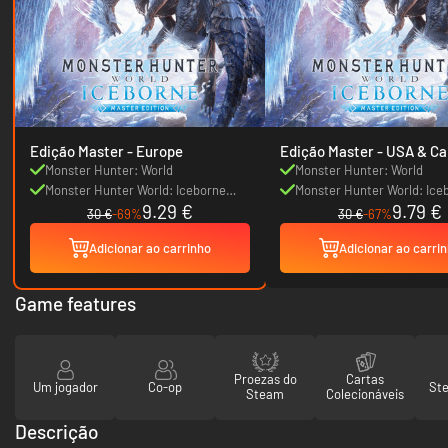
Edição Master - Europe
Edição Master - USA
Monster Hunter: World
Monster Hunter: World
Monster Hunter World: Iceborne
Monster Hunter World: Ice
9.29 €
9.79 €
DLC
DLC
30 €
-69%
30 €
-67%
Adicionar ao carrinho
Adicionar ao carri
Game features
Proezas do
Cartas
Um jogador
Co-op
St
Steam
Colecionáveis
Descrição