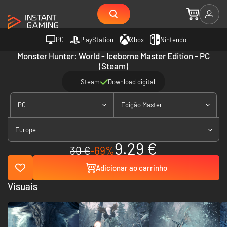
PC
PlayStation
Xbox
Nintendo
Monster Hunter: World - Iceborne Master Edition - PC
(Steam)
Steam
Download digital
PC
Edição Master
Europe
9.29 €
30 €
-69%
Adicionar ao carrinho
Visuais