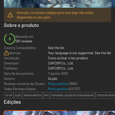
Atenção, os nossos códigos para este jogo não estão
disponíveis no seu país!
Sobre o produto
Baseado em
9
591 reviews
Country Compatibility:
See the list
Idiomas:
Your language is not supported. See the list
Instalação:
Como activar o teu produto
Developer:
CAPCOM Co., Ltd.
Publisher:
CAPCOM Co., Ltd.
Data de lançamento:
7 agosto 2018
Género:
Acção
Reviews recentes da Steam:
Muito positivo
(1880)
Todas Reviews Steam:
Muito positivo
(
521137
)
CO-OP
AÇÃO
MUNDO ABERTO
RPG
PERSONALIZAÇÃO DE PERSONAGENS
TERCEIRA PESS
Edições