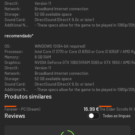
DirectX:
Version 11
Monster Hunter: World é o mais recente jogo da série e a derradeira
Network:
Broadband Internet connection
experiência de caça. Usa todos os recursos à tua disposição para caçar
Storage:
52 GB available space
monstros num mundo a transbordar de surpresas e adrenalina.
Sound Card:
DirectSound (DirectX 9.0c or later)
Additional Notes:
- These specs allow for the game to be played in 1080p/30f
recomendado
*
OS:
WINDOWS 10 (64-bit required)
Contexto
Processor:
Intel Core i7 3770 or Core i3 8350 or Core i3 9350F / AMD 
Uma vez por década, os dragões ancestrais atravessam o mar rumo a um
Memory:
8 GB RAM
território ao qual foi dado o nome de Novo Mundo, numa migração
Graphics:
NVIDIA GeForce GTX 1060 (VRAM 3GB) or GTX 1650 / AMD R
conhecida como a Travessia Ancestral.
DirectX:
Version 11
Network:
Broadband Internet connection
De modo a averiguar este misterioso fenómeno, a Guilda formou uma
Storage:
52 GB available space
Comissão de Investigação, cujos membros partiram em grandes números
Sound Card:
DirectSound (DirectX 9.0c or later)
em direção ao Novo Mundo.
Additional Notes:
- These specs allow for the game to be played in 1080p/30fp
Produtos similares
Quando a Comissão envia a sua Quinta Frota em busca do gigantesco
dragão ancestral conhecido como Zorah Magdaros, um caçador prepara-
-15%
-48%
se para partir numa aventura mais extraordinária do que alguma vez
16.99 €
Farever - PC (Steam)
imaginaram.
Reviews
Todas as línguas
اECOSSISTEMA