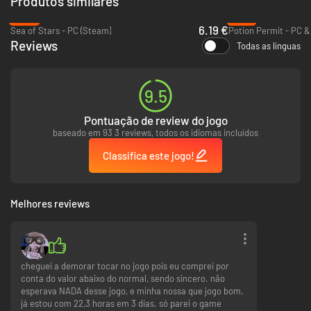
Produtos similares
- 20_Seahorse Dash
- 21_Sharks Like Games Too
-82%
-72%
- 22_Subaqueous Prayer
6.19 €
Sea of Stars - PC (Steam)
Potion Permit - PC &
- 23_Underwater Lake
Reviews
Todas as línguas
- 24_Preserved Realm
- 25_Greens Are Good
- 26_A Softspoken Smith
- 27_The Gamble House
9.5
- 28_Enigmatic Puzzle
- 29_Belugas Are Friends
Pontuação de review do jogo
- 30_Labyrinth of Light
baseado em 93 3 reviews, todos os idiomas incluídos
- 31_Gardening And Things
- 32_Raising Fish
Classifica este jogo!
- 33_Sea Blue Stealth
- 34_Bacon Racing
- 35_Gadon Wall
- 36_Get This Turtle
Melhores reviews
- 37_Calamitous Engine
- 38_The Imprisoned Ancient
- 39_Like a Resort
- 40_Tropical Groove
- 41_The Phantom Queen
cheguei a demorar tocar no jogo pois eu comprei por
- 42_Knife in the Depths
conta do valor abaixo do normal, sendo sincero. não
- 43_Things We Do For Cats
esperava NADA desse jogo, e minha nossa que jogo bom.
- 44_Memory of Maki's Father
já estou com 22,3 horas em 3 dias. só parei o game