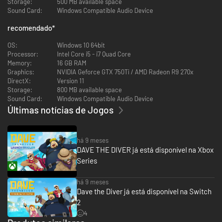
Let the soundtrack of Dave the Diver remind of your exploration in the
Storage:
500 MB available space
Blue Hole (92 soundtracks in total). The tracklist is available in English
Sound Card:
Windows Compatible Audio Device
only.
recomendado
*
Check the audio files in the SOUNDTRACKS section of your LIBRARY
OS:
Windows 10 64bit
Track List
Processor:
Intel Core i5 - i7 Quad Core
- 01_Seals and Dolphins
Memory:
16 GB RAM
- 02_The Blue Hole
Graphics:
NVIDIA Geforce GTX 750Ti / AMD Radeon R9 270x
- 03_Diver
DirectX:
Version 11
- 04_Darker Trenches
Storage:
800 MB available space
- 05_Restaurant Prep
Sound Card:
Windows Compatible Audio Device
- 06_Serve, Sushi, Serve!
- 07_Night Diving
Últimas notícias de Jogos
- 08_Dave in His Habitat
- 09_On the boat
- 10_Welcome to My Bistro
há 9 meses
- 11_Record Room
DAVE THE DIVER já está disponível na Xbox
- 12_Time To Harvest
Series
- 13_Tunnel of Darkness
- 14_Monster in the Depths
- 15_Mini game
há 9 meses
- 16_Timeworn Tunnel
Dave the Diver já está disponível na Switch
- 17_Escaping The Dead
2
- 18_Bow to the King
4
- 19_Finned Ancients