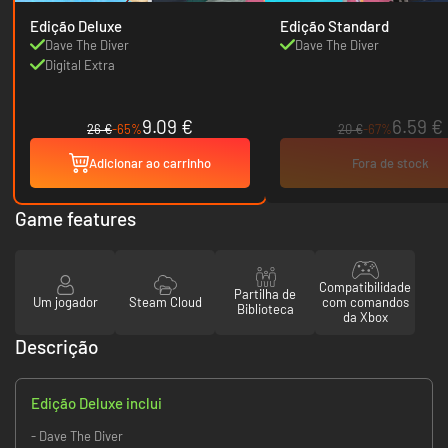
Edição Deluxe
Edição Standard
Dave The Diver
Dave The Diver
Digital Extra
9.09 €
6.59 €
26 €
-65%
20 €
-67%
Adicionar ao carrinho
Fora de stock
Game features
Compatibilidade
Partilha de
Um jogador
Steam Cloud
com comandos
Biblioteca
da Xbox
Descrição
Edição Deluxe inclui
- Dave The Diver