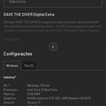
- Digital Extra
DAVE THE DIVER Digital Extra
Discover DAVE THE DIVER's unique boat skin, art book, and soundtrack
with the Digital Extra Expansion Pack. This DLC is an expansion pack only
available to those who already own the DAVE THE DIVER Basic Package.
Boat Skin
Customize Cobra's boat with unique boat skin.
Go to the 'Boat Skin' menu of the 'Diver Box (Inventory)' on Cobra's boat to
Configurações
find the available unlocked boat skin.
Art book
Windows
MacOS
Discover more about DAVE THE DIVER through the digital artbook with
design concepts and stories behind the scenes.
mínimo
*
The digital art book contains concept art, backgrounds, pixel art and
more. It comes in PDF format in the following directory.
OS *:
Windows 7 64 bit
Steam\steamapps\common\Dave the Diver\DAVE THE DIVER ArtBook
Processor:
Intel Core i3 Dual Core
Memory:
8 GB RAM
Soundtrack
Graphics:
NVIDIA Geforce GTS 450 / AMD Radeon HD 5570
DirectX:
Version 11