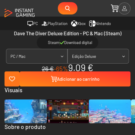
PC
PlayStation
Xbox
Nintendo
Dave The Diver Deluxe Edition - PC & Mac (Steam)
Steam
Download digital
PC / Mac
Edição Deluxe
9.09 €
26 €
-65%
Adicionar ao carrinho
Visuais
Sobre o produto