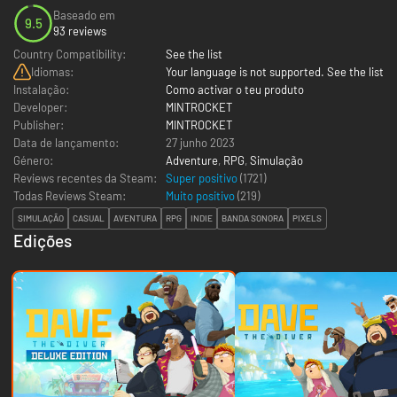
Baseado em
9.5
93 reviews
Country Compatibility:
See the list
Idiomas:
Your language is not supported. See the list
Instalação:
Como activar o teu produto
Developer:
MINTROCKET
Publisher:
MINTROCKET
Data de lançamento:
27 junho 2023
Género:
Adventure
,
RPG
,
Simulação
Reviews recentes da Steam:
Super positivo
(1721)
Todas Reviews Steam:
Muito positivo
(
219
)
SIMULAÇÃO
CASUAL
AVENTURA
RPG
INDIE
BANDA SONORA
PIXELS
Edições