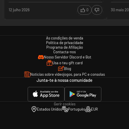
- 70_Last Phase
- 71_Jungle Parade
12 julho 2026
0
30 maio 2
- 72_Viva Festa
- 73_Ancient Ocean
- 74_Death Bite
- 75_Boar Panic
- 76_Raising Chasing
As condições de venda
- 77_Depth Assault
Política de privacidade
- 78_Abyss Monarch
Programa de Afiliação
- 79_Hall of Tides
Contacta-nos
- 80_Living Core
Nosso Servidor Discord e Bot
- 81_Chasing Core
Usa o teu gift card
- 82_Hollow
Blog
- 83_Gonna Save the World (End Credits Theme)
Notícias sobre videojogos, para PC e consolas
- 84_Dangerous Depth
Junta-te à nossa comunidade
- 85_Animal Puzzle
- 86_Beetle Battle
- 87_Inner Peace
- 88_Bird Hunt
- 89_Palm Rush
Gerir cookies
- 90_Weedcutting
Estados Unidos
Português
EUR
- 91_Banana Panic
- 92_Simple Shoes