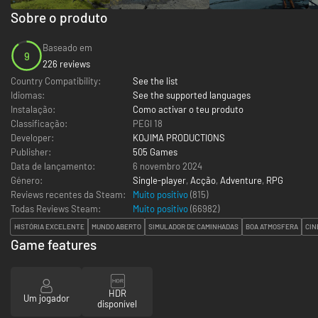
Sobre o produto
Baseado em
9
226 reviews
Country Compatibility:
See the list
Idiomas:
See the supported languages
Instalação:
Como activar o teu produto
Classificação:
PEGI 18
Developer:
KOJIMA PRODUCTIONS
Publisher:
505 Games
Data de lançamento:
6 novembro 2024
Género:
Single-player
,
Acção
,
Adventure
,
RPG
Reviews recentes da Steam:
Muito positivo
(815)
Todas Reviews Steam:
Muito positivo
(
66982
)
HISTÓRIA EXCELENTE
MUNDO ABERTO
SIMULADOR DE CAMINHADAS
BOA ATMOSFERA
CIN
Game features
HDR
Um jogador
disponível