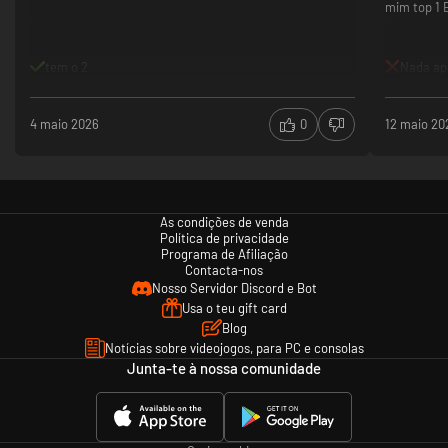
mim top 1 
tem o 2
Nada ap
4 maio 2026
0
12 maio 20
As condições de venda
Política de privacidade
Programa de Afiliação
Contacta-nos
Nosso Servidor Discord e Bot
Usa o teu gift card
Blog
Notícias sobre videojogos, para PC e consolas
Junta-te à nossa comunidade