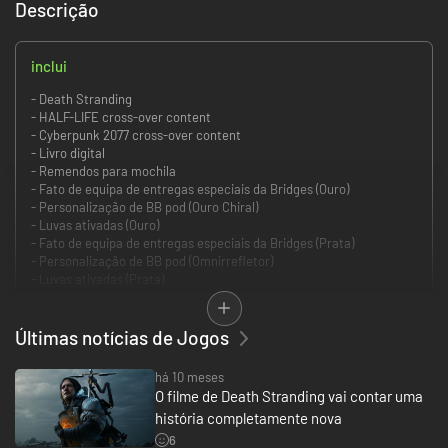
Descrição
inclui
- Death Stranding
- HALF-LIFE cross-over content
- Cyberpunk 2077 cross-over content
- Livro digital
- Remendos para mochila
- Fato de equipa de entregas especiais da Bridges (Ouro)
- Personalização de BB pod (Ouro Chiral)
- Luvas ativadas (Ouro)
- Fato de equipa de entregas especiais da Bridges (Prata)
- Personalização de BB pod (Omnirrefletor)
- Luvas ativadas (Prata)
O lendário criador Hideo Kojima traz uma nova experiência no género,
agora expandida nesta VERSÃO DO REALIZADOR definitiva.
Últimas notícias de Jogos
No futuro, um evento misterioso conhecido como Death Stranding abriu
há 10 meses
uma porta entre os vivos e os mortos, levando criaturas grotescas da vida
O filme de Death Stranding vai contar uma
após a morte a vaguear por um mundo caído manchado por uma
história completamente nova
sociedade desolada.
6