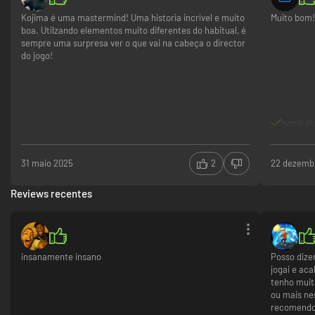
Kojima é uma mastermind! Uma historia incrível e muito
Muito bom
boa. Utilzando elementos muito diferentes do habitual, é
sempre uma surpresa ver o que vai na cabeça o director
do jogo!
game pl
31 maio 2025
2
22 dezemb
Reviews recentes
insanamente insano
Posso dizer
jogai e ac
tenho muit
ou mais ne
recomendo