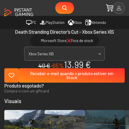
PC
PlayStation
Xbox
Nintendo
Death Stranding Director’s Cut - Xbox Series X|S
Microsoft Store
Fora de stock
Xbox Series X|S
13.99 €
40 €
-65%
Receber e-mail quando o produto estiver em
Stock
Produto esgotado?
Compra-o com um giftcard
Visuais