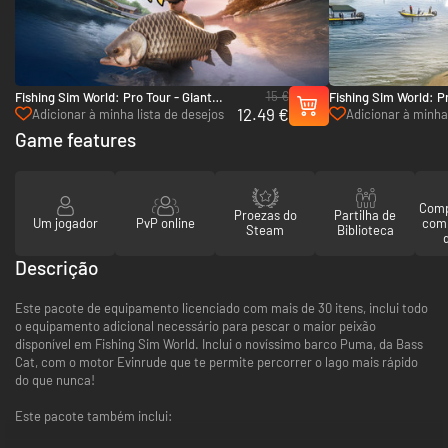
15 €
Fishing Sim World: Pro Tour - Giant
Fishing Sim World: Pr
12.49 €
Carp Pack - PC (Steam)
Mundo - PC (Steam)
Adicionar à minha lista de desejos
Adicionar à minha 
Game features
Comp
Proezas do
Partilha de
Um jogador
PvP online
com
Steam
Biblioteca
Descrição
Este pacote de equipamento licenciado com mais de 30 itens, inclui todo
o equipamento adicional necessário para pescar o maior peixão
disponível em Fishing Sim World. Inclui o novíssimo barco Puma, da Bass
Cat, com o motor Evinrude que te permite percorrer o lago mais rápido
do que nunca!
Este pacote também inclui: