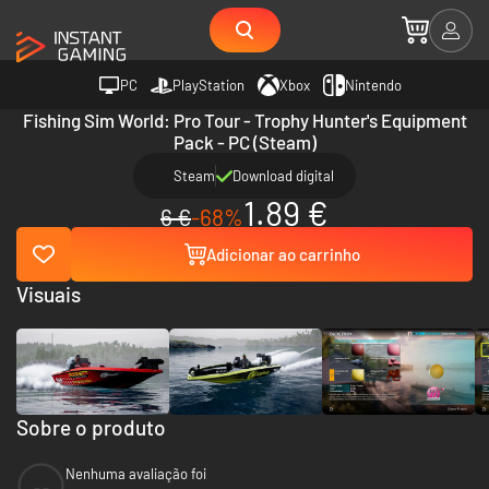
PC
PlayStation
Xbox
Nintendo
Fishing Sim World: Pro Tour - Trophy Hunter's Equipment
Pack - PC (Steam)
Steam
Download digital
1.89 €
6 €
-68%
Adicionar ao carrinho
Visuais
Sobre o produto
Nenhuma avaliação foi
--