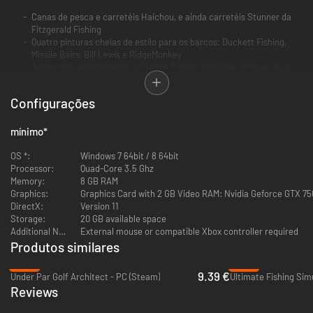
Canas de pesca e carretéis Haichou, e ainda carretéis Stunner da
Fitzgerald Fishing
Quatro pinturas cheias de estilo para os barcos: Duckett Fishing,
Missile Baits, Bill Lewis e RidgeMonkey
Agora com equipamento da Jenko Fishing, incluindo iscas e roupa
Três novas boias e cinco novas iscas para usar pela Europa,
incluindo boilies Link & Essential Cell da Mainline Baits, Sea Monster
Configurações
da Baitworks e imitação de caracóis e carne luncheon da Enterprise
Tackle.
mínimo
*
OS *:
Windows 7 64bit / 8 64bit
Processor:
Quad-Core 3.5 Ghz
Memory:
8 GB RAM
Graphics:
Graphics Card with 2 GB Video RAM: Nvidia Geforce GTX 75
DirectX:
Version 11
Storage:
20 GB available space
Additional Notes:
External mouse or compatible Xbox controller required
Produtos similares
-52%
-89%
9.39 €
Under Par Golf Architect - PC (Steam)
Ultimate Fishing Sim
Reviews