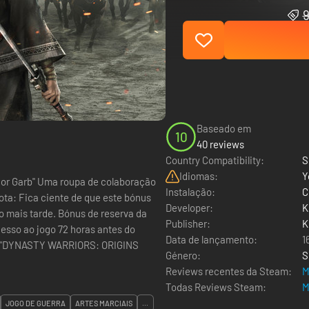
9
Baseado em
10
40 reviews
Country Compatibility:
S
Idiomas:
Y
ior Garb" Uma roupa de colaboração
Instalação:
C
ota: Fica ciente de que este bónus
Developer:
K
nus de reserva da
Publisher:
K
cesso ao jogo 72 horas antes do
Data de lançamento:
1
 na "DYNASTY WARRIORS: ORIGINS
Género:
S
Reviews recentes da Steam:
M
Todas Reviews Steam:
M
JOGO DE GUERRA
ARTES MARCIAIS
...