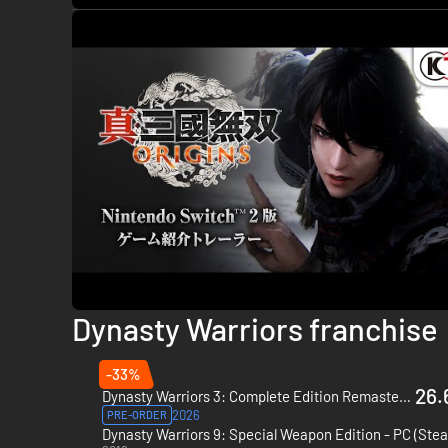
- Não podes fazer download destes conteúdos como ficheir
- Nenhum destes conteúdos pode ser visto ou reproduzido f
Fica ciente de que os bónus e outros conteúdos poderão s
- As imagens são retiradas de uma versão em desenvolvimen
- Se um suplemento acabar de ser instalado enquanto o jogo
Dynasty Warriors franchise
-33%
26.
Dynasty Warriors 3: Complete Edition Remastered - PC (Steam)
2026
PRE-ORDER
Dynasty Warriors 9: Special Weapon Edition - PC (Ste