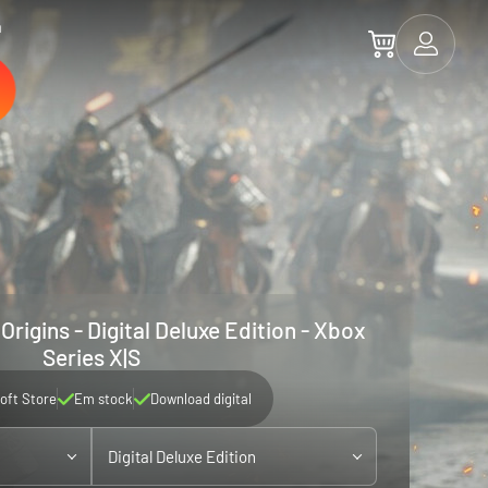
a
Origins - Digital Deluxe Edition - Xbox
Series X|S
oft Store
Em stock
Download digital
Digital Deluxe Edition