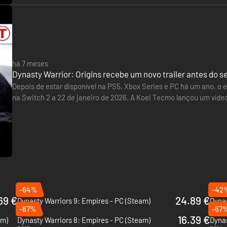
os separados (PDF, MP3, etc.).
ora do jogo.
er comprados ou ficar disponíveis gratuitamente mais tarde enquanto 
to. O produto final pode diferir das imagens apresentadas.
 está a ser executado, ficará disponível após regressares ao menu ini
há 7 meses
Dynasty Warrior: Origins recebe um novo trailer antes do s
Depois de estar disponível na PS5, Xbox Series e PC há um ano, o
na Switch 2 a 22 de janeiro de 2026. A Koei Tecmo lançou um víde
versão. Naturalmente, o conteúdo será semelhante ao das…
-64%
-42
69 €
24.89 €
Dynasty Warriors 9: Empires - PC (Steam)
-67%
-67
2021
2018
16.39 €
am)
Dynasty Warriors 8: Empires - PC (Steam)