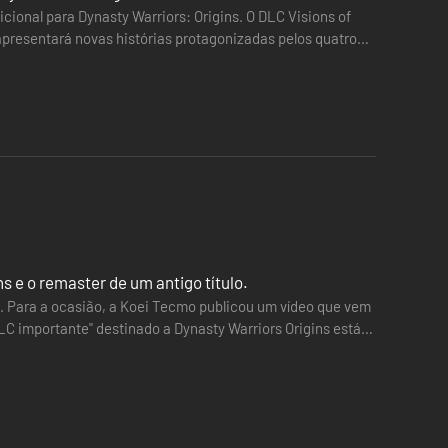
ional para Dynasty Warriors: Origins. O DLC Visions of
 o bónus poderá ficar disponível gratuitamente ou para ser
apresentará novas histórias protagonizadas pelos quatro
ção inédita sobre personagens e gráficos que retratam as
 protagonista.
 e o remaster de um antigo título.
do selecionas "New Game" e jogas a história, receberás
o. Para a ocasião, a Koei Tecmo publicou um vídeo que vem
LC importante" destinado a Dynasty Warriors Origins está
tes de efetuares a tua compra.
uídos na "Treasure Box" vendida em algumas regiões.