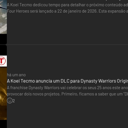
A Koei Tecmo dedicou tempo para detalhar o próximo conteúdo adic
el para aquisição em sites de streaming de música. Fica ciente de que
Four Heroes será lançado a 22 de janeiro de 2026. Esta expansão 
te título.
heróis, acompanhadas de novos aliados e armas adicionais.
mposta pelo jogo principal e os conteúdos listados abaixo.
ogo.
principais acontecimentos no período dos Três Reinos, a par de informa
stória do novo "DYNASTY WARRIORS", contada da perspetiva de um único
 criadas para este título.
há um ano
A Koei Tecmo anuncia um DLC para Dynasty Warriors Origins
s e portable items, e pyroxene para criar gems (creating gems). Quan
A franchise Dynasty Warriors vai celebrar os seus 25 anos este an
provocar dois novos projetos. Primeiro, ficamos a saber que um "D
ares o ponto no jogo onde create gems é disponível.
em preparação. Mas não é tudo... O remaster de…
2
 vendido isoladamente. Confirma seselecionaste o produto correto an
gitais do Official Book (versão japonesa) e da Original Soundtrack incl