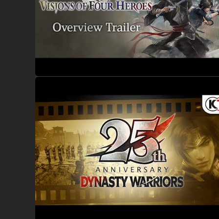
- A banda sonora inclui conteúdo que também está disponív
comprado mais tarde enquanto conteúdo complementar des
A "DYNASTY WARRIORS: ORIGINS Digital Deluxe Edition" é co
- Official Book & Original Soundtrack (Digital Edition)
Podes aceder ao Official Book e à Original Soundtrack no j
O Official Book está repleto de ilustrações originais dos 
relações entre elas, tudo centrado em torno da grande hi
A Original Soundtrack inclui as 20 faixas originais que foram
- Letters
As Letters fornecem gold, para comprar coisas como weapon
letters nas Inns.
A letter que fornece pyroxene só será entregue após alcanç
Nota:
- O jogo principal "DYNASTY WARRIORS: ORIGINS" também é
- O Official Book e a Original Soundtrack são as versões di