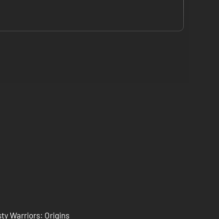
e o acesso antecipado.
DYNASTY WARRIORS 2" ao "DYNASTY WARRIORS 5 Empires", sem
l e indo a Special Content, Music, e selecionando "Early
ty Warriors: Origins