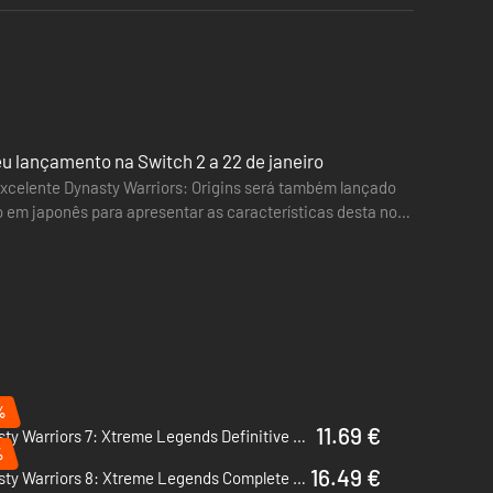
conteúdos complementares deste título.
cial.
eu lançamento na Switch 2 a 22 de janeiro
 excelente Dynasty Warriors: Origins será também lançado
o em japonês para apresentar as características desta nova
%
11.69 €
Dynasty Warriors 7: Xtreme Legends Definitive Edition - PC (Steam)
%
16.49 €
Dynasty Warriors 8: Xtreme Legends Complete Edition - PC (Steam)