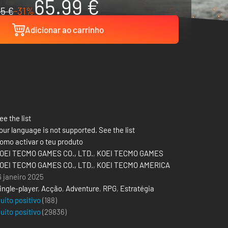
65.99 €
5 €
-31%
Adicionar ao carrinho
ee the list
our language is not supported. See the list
omo activar o teu produto
OEI TECMO GAMES CO., LTD.
,
KOEI TECMO GAMES
OEI TECMO GAMES CO., LTD.
,
KOEI TECMO AMERICA
6 janeiro 2025
ingle-player
,
Acção
,
Adventure
,
RPG
,
Estratégia
uito positivo
(188)
uito positivo
(
29836
)