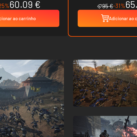
60.09 €
65
25%
-31%
95 €
cionar ao carrinho
Adicionar ao 