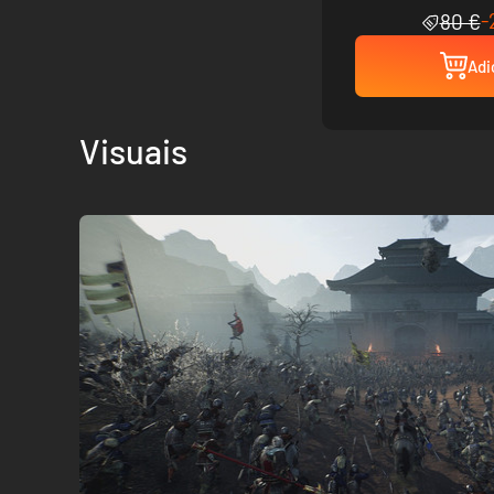
-
80 €
Adi
Visuais