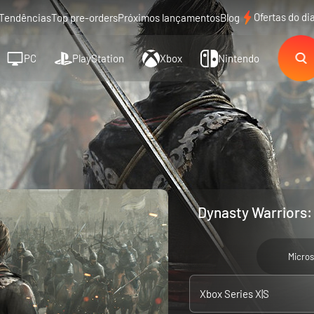
Ofertas do di
Tendências
Top pre-orders
Próximos lançamentos
Blog
PC
PlayStation
Xbox
Nintendo
Dynasty Warriors: 
Micros
Xbox Series X|S