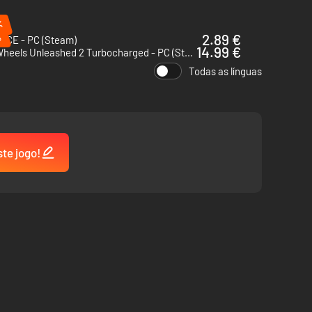
%
%
2.89 €
T CE - PC (Steam)
14.99 €
Hot Wheels Unleashed 2 Turbocharged - PC (Steam)
Todas as línguas
ste jogo!