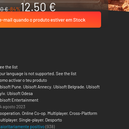
12.50 €
80 €
-84%
-mail quando o produto estiver em Stock
ee the list
our language is not supported. See the list
omo activar o teu produto
bisoft Pune
,
Ubisoft Annecy
,
Ubisoft Belgrade
,
Ubisoft
yiv
,
Ubisoft Odesa
bisoft Entertainment
4 agosto 2023
ooperation
,
Online Co-op
,
Multiplayer
,
Cross-Platform
ultiplayer
,
Single-player
,
Desporto
aioritariamente positivo
(938)