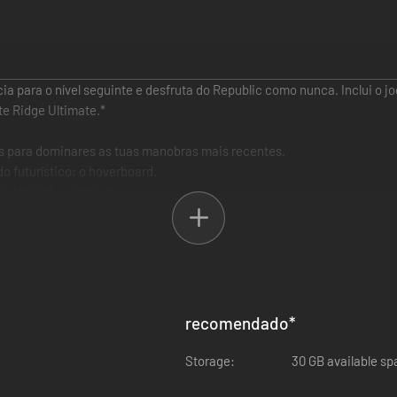
ia para o nível seguinte e desfruta do Republic como nunca. Inclui o j
e Ridge Ultimate.*
es para dominares as tuas manobras mais recentes.
o futurístico: o hoverboard.
snowboard e wingsuit.
icos dos EUA, como Yosemite, Zion, Mammoth Mountain e Bryce Canyo
 onde terás de usar todas as tuas habilidades para cortar a linha da
 incluindo um novo conjunto de equipamento e pranchas para representa
ta de atualizações regulares de conteúdo.
 disponíveis a partir de 27/09, horário local (sujeito a alterações).
recomendado
*
o adicional.
Storage:
30 GB available s
lo de Xbox One e ao título de Xbox Series X|S