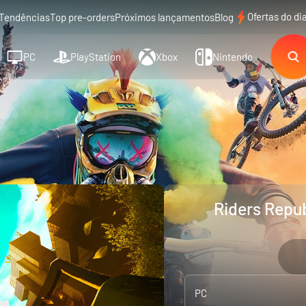
Ofertas do di
Tendências
Top pre-orders
Próximos lançamentos
Blog
PC
PlayStation
Xbox
Nintendo
Riders Repub
PC