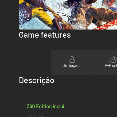
Game features
Um jogador
PvP onl
Descrição
360 Edition inclui