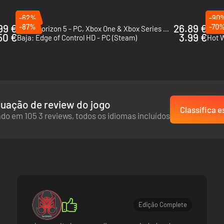
-62%
-90
99 €
-87%
26.89 €
-70
Forza Horizon 5 - PC, Xbox One & Xbox Series X|S (Microsoft Store)
DRIF
50 €
3.99 €
Baja: Edge of Control HD - PC (Steam)
uação de review do jogo
Classifica e
do em 105 3 reviews, todos os idiomas incluídos
Edição Complete