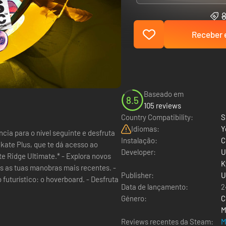
Receber e
Baseado em
8.5
105 reviews
Country Compatibility:
S
Idiomas:
Y
cia para o nível seguinte e desfruta
Instalação:
C
kate Plus, que te dá acesso ao
Developer:
U
imate.* - Explora novos
K
s as tuas manobras mais recentes. -
Publisher:
U
futurístico: o hoverboard. - Desfruta
Data de lançamento:
2
Género:
C
M
Reviews recentes da Steam:
M