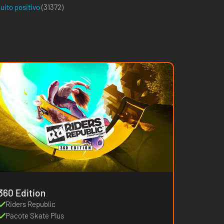
uito positivo
(
31372
)
360 Edition
Riders Republic
Pacote Skate Plus