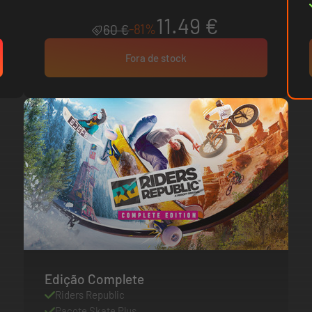
11.49 €
-81%
60 €
Fora de stock
Edição Complete
Riders Republic
Pacote Skate Plus