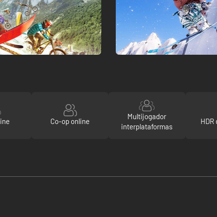
Multijogador
ine
Co-op online
HDR 
interplataformas