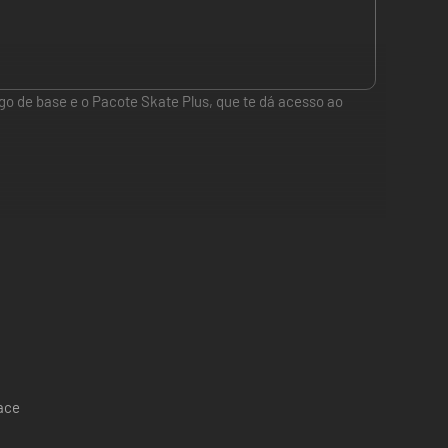
ogo de base e o Pacote Skate Plus, que te dá acesso ao
n.
 meta!
r a cultura skate.
pace