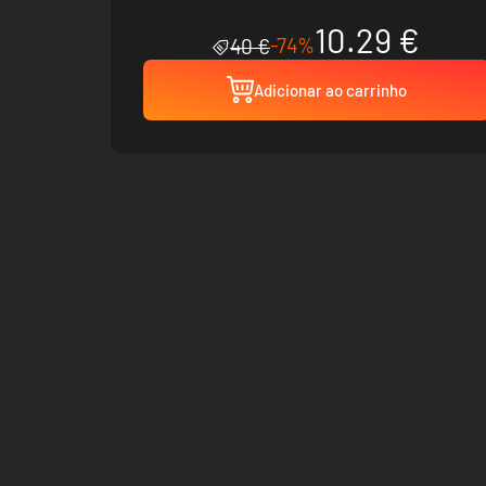
10.29 €
-74%
40 €
Adicionar ao carrinho