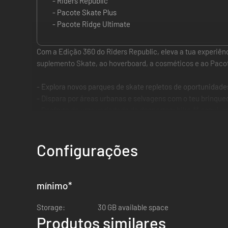
- Riders Republic
- Pacote Skate Plus
- Pacote Ridge Ultimate
Com a Edição 360 do Riders Republic, eleva a tua experiênc
suplemento Skate, ao hoverboard, a cosméticos e ao Pacot
- Explora novos parques de skate repletos de oportunidad
- Dispara por áreas urbanas e selvagens com o teu brinqued
- Desfruta de uma variedade de desportos: bike,** esqui, 
- Aventura-te nas alturas de parques nacionais emblemát
- Compete em corridas tremendas com mais de 50 jogadores,
- Personaliza a tua personagem para exibires o teu estilo,
Configurações
- Participa num conjunto de eventos multijogador e desfru
* O complemento Skate e conteúdo de itens estéticos estarão
mínimo
*
**Esta edição não inclui o suplemento BMX e outro conteúd
Storage:
30 GB available space
Este jogo recorre a Smart Delivery e permite acesso ao títu
Produtos similares