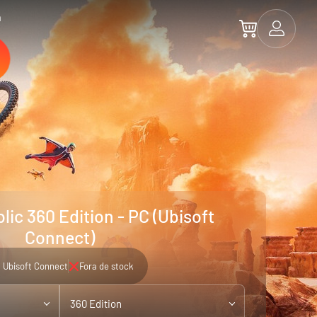
a
lic 360 Edition - PC (Ubisoft
Connect)
Ubisoft Connect
Fora de stock
360 Edition