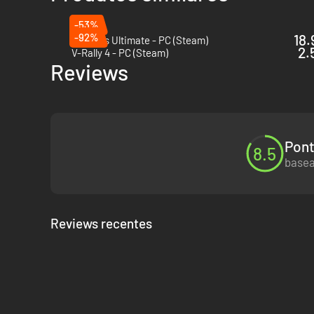
-53%
-92%
18.
Le Mans Ultimate - PC (Steam)
2.
V-Rally 4 - PC (Steam)
Reviews
Pont
8.5
basea
Reviews recentes