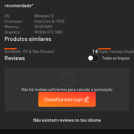
recomendado
*
OS:
Windows 10
Processor:
Intel Core i5-7500
Memory:
16 GB RAM
Graphics:
NVIDIA GTX 1660
Produtos similares
Build Your Deck!
-95%
-66%
1 €
Nordhold - PC & Mac (Steam)
Super Fantasy Kingd
Choose from over 200 unique cards to construct your perfect deck. Use
Reviews
your cards with skill and timing to overcome challenges and build your
Todas as línguas
town efficiently.
--
Fend Off Enemy Assaults!
Não há reviews suficientes para calcular a pontuação
Classifica este jogo!
Não existem reviews no teu idioma