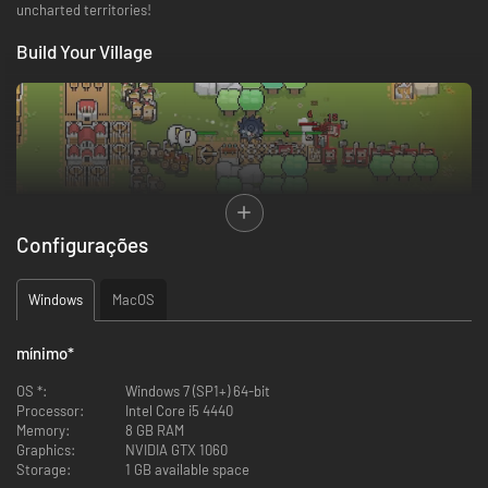
uncharted territories!
Build Your Village
Configurações
Build Your Town from Scratch
Windows
MacOS
Transform barren lands into bustling settlements! Start with basic
mínimo
*
structures and gradually unlock new buildings and units as you progress.
OS *:
Windows 7 (SP1+) 64-bit
Collect And Expand Your Deck!
Processor:
Intel Core i5 4440
Memory:
8 GB RAM
Graphics:
NVIDIA GTX 1060
Storage:
1 GB available space