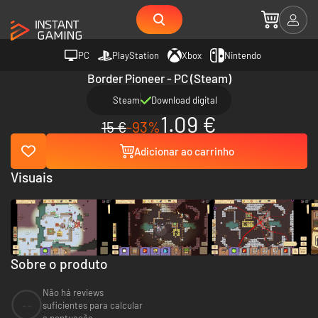
PC
PlayStation
Xbox
Nintendo
Border Pioneer - PC (Steam)
Steam
Download digital
1.09 €
15 €
-93%
Adicionar ao carrinho
Visuais
Sobre o produto
Não há reviews
--
suficientes para calcular
a pontuação