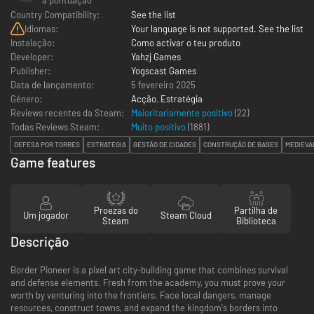
Country Compatibility:
See the list
Idiomas:
Your language is not supported. See the list
Instalação:
Como activar o teu produto
Developer:
Yahzj Games
Publisher:
Yogscast Games
Data de lançamento:
5 fevereiro 2025
Género:
Acção
,
Estratégia
Reviews recentes da Steam:
Maioritariamente positivo
(22)
Todas Reviews Steam:
Muito positivo
(
1881
)
DEFESA POR TORRES
ESTRATÉGIA
GESTÃO DE CIDADES
CONSTRUÇÃO DE BASES
MEDIEVA
Game features
Proezas do
Partilha de
Um jogador
Steam Cloud
Steam
Biblioteca
Descrição
Border Pioneer is a pixel art city-building game that combines survival
and defense elements. Fresh from the academy, you must prove your
worth by venturing into the frontiers. Face local dangers, manage
resources, construct towns, and expand the kingdom's borders into