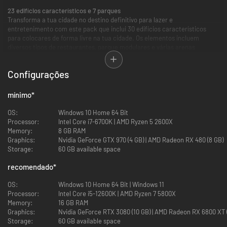
23 edifícios característicos e 7 parques
Transforma a tua cidade no destino definitivo para lazer e
entretenimento com este pack que inclui 30 edifícios característicos
para colocares de forma livre na tua cidade. Os elementos incluem
diversos tipos de restaurantes, parque modulares e várias arenas
desportivas. Inclui também um complexo de cinema e atrações culturais
como uma arena de esports, um museu e um aquário.
Configurações
Edifícios característicos:
Riverside Grill
mínimo
*
La Cuillère d'Argent
The Lobster Tail
OS:
Windows 10 Home 64 Bit
SteakHouse
Processor:
Intel Core i7-6700K | AMD Ryzen 5 2600X
Oasis Kitchen
Memory:
8 GB RAM
The Forum of Arts
Graphics:
Nvidia GeForce GTX 970 (4 GB) | AMD Radeon RX 480 (8 GB)
Espresso On-The-Go
Storage:
60 GB available space
Canopy Café
recomendado
*
Fleur de thé
Mermaid's Tea Lounge
OS:
Windows 10 Home 64 Bit | Windows 11
Gusto Gelato
Processor:
Intel Core i5-12600K | AMD Ryzen 7 5800X
Nitro Kingdom
Memory:
16 GB RAM
Pinfall Palace
Graphics:
Nvidia GeForce RTX 3080 (10 GB) | AMD Radeon RX 6800 XT 
Apotheke
Storage:
60 GB available space
Sunset Brewery