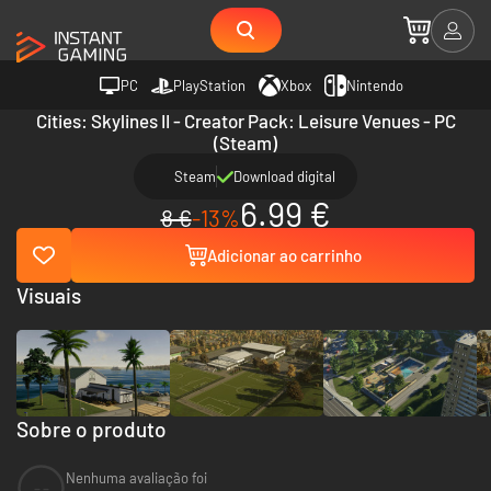
PC
PlayStation
Xbox
Nintendo
Cities: Skylines II - Creator Pack: Leisure Venues - PC
(Steam)
Steam
Download digital
6.99 €
8 €
-13%
Adicionar ao carrinho
Visuais
Sobre o produto
Nenhuma avaliação foi
--