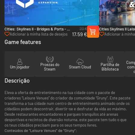
20 €
Cities: Skylines II - Bridges & Ports - PC
Cities Skylines II Le
17.59 €
(Steam)
Bundle - PC (Steam)
Adicionar à minha lista de desejos
Adicionar à minha 
Game features
Comp
Proezas do
Partilha de
Um jogador
Steam Cloud
com
Steam
Biblioteca
Descrição
Eleva a oferta de entretenimento na tua cidade com o pacote de
criadores “Leisure Venues” do criador da comunidade “Gruny”. Este pacote
transforma a tua cidade num centro de entretenimento animado onde os
cidadãos podem descontrair, divertir-se e desfrutar da vida ao máximo.
Desde restaurantes encantadores e parques tranquilos até arenas
desportivas e recintos de diversão noturna, este pacote tem tudo o que
os teus cidadãos precisam para os seus tempos livres.
Conteúdos de “Leisure Venues” de “Gruny”: