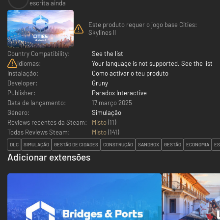
escrita ainda
Este produto requer o jogo base Cities:
Skylines II
Country Compatibility:
See the list
Idiomas:
Your language is not supported. See the list
Instalação:
Como activar o teu produto
Developer:
Gruny
Publisher:
Paradox Interactive
Data de lançamento:
17 março 2025
Género:
Simulação
Reviews recentes da Steam:
Misto
(11)
Todas Reviews Steam:
Misto
(
141
)
DLC
SIMULAÇÃO
GESTÃO DE CIDADES
CONSTRUÇÃO
SANDBOX
GESTÃO
ECONOMIA
ES
Adicionar extensões