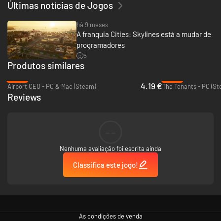
Últimas notícias de Jogos
Horizon Lounge
Eclipse Nightlife
Corner Theatre
há 9 meses
Majestic
A franquia Cities: Skylines está a mudar de
Cinevista
programadores
Shard Arena
5
Skylines Heritage Museum
Produtos similares
DeepBlue Oceanarium
-83%
-89%
Parques:
4.19 €
Airport CEO - PC & Mac (Steam)
The Tenants - PC (St
Reviews
The Dockyard Lounge Park
SportsHub Pavilion
Neo Barracks
--
Color Plaza
Game Set Match
SportsPark Complex
Nenhuma avaliação foi escrita ainda
Apex Climbing
Classifica este jogo!
As condições de venda