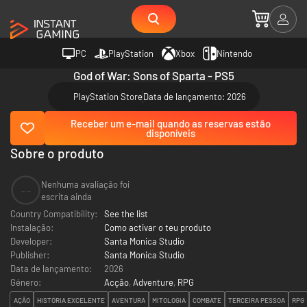
PC
PlayStation
Xbox
Nintendo
God of War: Sons of Sparta - PS5
PlayStation Store
Data de lançamento: 2026
Receber um e-mail quando as reservas estão
disponíveis
Sobre o produto
Nenhuma avaliação foi
--
escrita ainda
Country Compatibility:
See the list
Instalação:
Como activar o teu produto
Developer:
Santa Monica Studio
Publisher:
Santa Monica Studio
Data de lançamento:
2026
Género:
Acção
,
Adventure
,
RPG
AÇÃO
HISTÓRIA EXCELENTE
AVENTURA
MITOLOGIA
COMBATE
TERCEIRA PESSOA
RPG