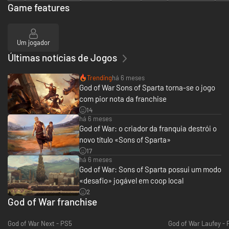
Game features
Um jogador
Últimas notícias de Jogos
Trending
há 6 meses
God of War Sons of Sparta torna-se o jogo
com pior nota da franchise
14
há 6 meses
God of War: o criador da franquia destrói o
novo título «Sons of Sparta»
17
há 6 meses
God of War: Sons of Sparta possui um modo
«desafio» jogável em coop local
2
God of War franchise
God of War Next - PS5
God of War Laufey - 