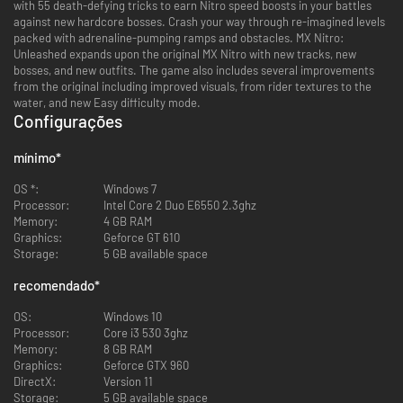
with 55 death-defying tricks to earn Nitro speed boosts in your battles
against new hardcore bosses. Crash your way through re-imagined levels
packed with adrenaline-pumping ramps and obstacles. MX Nitro:
Unleashed expands upon the original MX Nitro with new tracks, new
bosses, and new outfits. The game also includes several improvements
from the original including improved visuals, from rider textures to the
water, and new Easy difficulty mode.
Configurações
mínimo
*
OS *:
Windows 7
Processor:
Intel Core 2 Duo E6550 2.3ghz
Memory:
4 GB RAM
Graphics:
Geforce GT 610
Storage:
5 GB available space
recomendado
*
OS:
Windows 10
Processor:
Core i3 530 3ghz
Memory:
8 GB RAM
Graphics:
Geforce GTX 960
DirectX:
Version 11
Storage:
5 GB available space