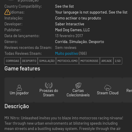
Country Compatibility:
See the list
Idiomas:
Your language is not supported. See the list
Instalação:
Como activar o teu produto
Developer:
Saber Interactive
Publisher:
Mad Dog Games, LLC
Data de lançamento:
13 fevereiro 2017
Género:
Corrida
,
Simulação
,
Desporto
Reviews recentes da Steam:
Sem reviews
Todas Reviews Steam:
Muito positivo
(
166
)
CORRIDAS
DESPORTO
SIMULAÇÃO
MOTOCICLISMO
MOTOCROSSE
ARCADE
2,5D
Game features
Proezas do
Cartas
Re
Um jogador
Steam Cloud
Steam
Colecionáveis
Descrição
MX Nitro: Unleashed invites you to blaze into motocross racing nirvana!
Tear through new urban environments at blistering speeds including
mean streets and a bustling subway system. Freestyle through the air