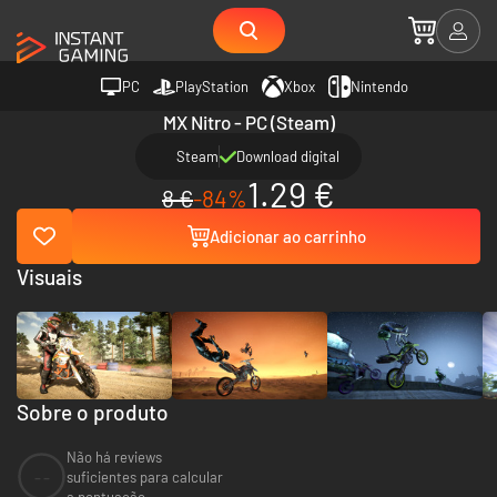
PC
PlayStation
Xbox
Nintendo
MX Nitro - PC (Steam)
Steam
Download digital
1.29 €
8 €
-84%
Adicionar ao carrinho
Visuais
Sobre o produto
Não há reviews
--
suficientes para calcular
a pontuação