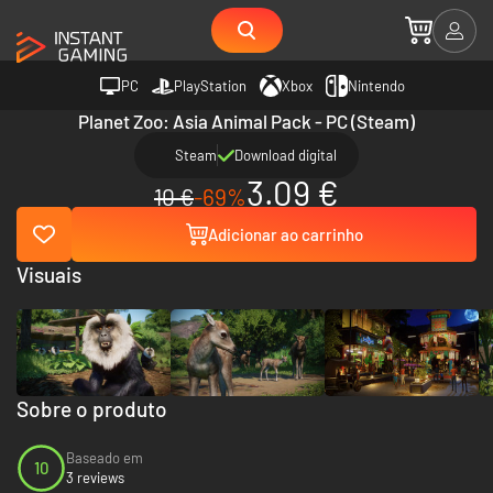
PC
PlayStation
Xbox
Nintendo
Planet Zoo: Asia Animal Pack - PC (Steam)
Steam
Download digital
3.09 €
10 €
-69%
Adicionar ao carrinho
Visuais
Sobre o produto
Baseado em
10
3 reviews