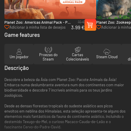
10 €
Planet Zoo: Americas Animal Pack - PC
Planet Zoo: Zookeep
3.99 €
(Steam)
PC (Steam)
Adicionar à minha lista de desejos
Adicionar à minha 
Game features
Proezas do
Cartas
Um jogador
Steam Cloud
Steam
Colecionáveis
d
Descrição
Descobre a beleza da Ásia com Planet Zoo: Pacote Animais da Ásia!
Embarca numa deslumbrante aventura num dos continentes com maior
biodiversidade e descobre 7 incríveis animais para os teus jardins
zoológicos.
Desde as densas florestas tropicais do sudeste asiático aos picos
envoltos em neblina dos Himalaias, esta seleção apresenta-te alguns dos
elementos mais fantásticos da fauna do continente asiático, incluindo o
destemido Texugo-do-Mel, o curioso Macaco-Cauda-de-Leão e o
fascinante Cervo-do-Padre-David.