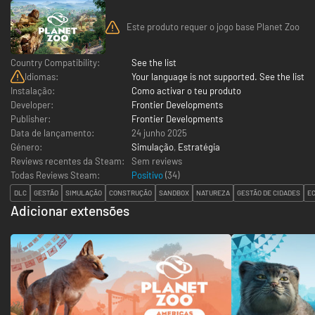
Este produto requer o jogo base Planet Zoo
Country Compatibility:
See the list
Idiomas:
Your language is not supported. See the list
Instalação:
Como activar o teu produto
Developer:
Frontier Developments
Publisher:
Frontier Developments
Data de lançamento:
24 junho 2025
Género:
Simulação
,
Estratégia
Reviews recentes da Steam:
Sem reviews
Todas Reviews Steam:
Positivo
(
34
)
DLC
GESTÃO
SIMULAÇÃO
CONSTRUÇÃO
SANDBOX
NATUREZA
GESTÃO DE CIDADES
E
Adicionar extensões