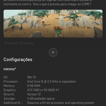
montanha no centro. Tens o que é preciso para chegar ao CUME?
TRABALHO DE EQUIPA
Configurações
mínimo
*
OS:
Win 10
Processor:
Intel Core i5 @ 2.5 GHz or equivalent
ESCALA
Memory:
8 GB RAM
A montanha não poupa ninguém! Escala 4 biomas a caminho do CUME,
Graphics:
GTX 1060 or RX 6600 XT
cada um com os seus obstáculos perigosos. Terás de vasculhar por
DirectX:
Version 12
comida duvidosa e gerir as tuas feridas com cuidado. Cada impedimento
Storage:
4 GB available space
limita a tua resistência e dificulta a escalada.
Additional Notes:
Requires a 64-bit processor and operating system