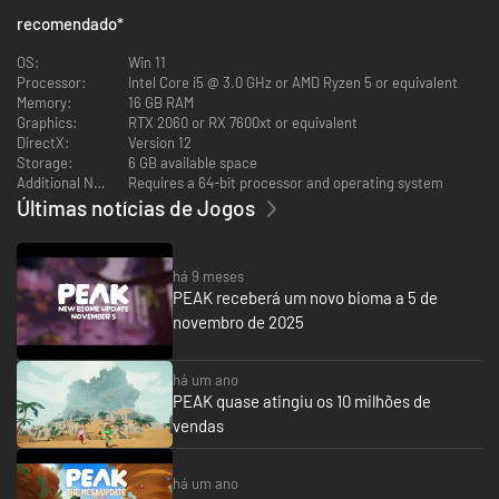
recomendado
*
OS:
Win 11
Processor:
Intel Core i5 @ 3.0 GHz or AMD Ryzen 5 or equivalent
Memory:
16 GB RAM
Graphics:
RTX 2060 or RX 7600xt or equivalent
DirectX:
Version 12
SOBREVIVE
Storage:
6 GB available space
Additional Notes:
Requires a 64-bit processor and operating system
Últimas notícias de Jogos
há 9 meses
PEAK receberá um novo bioma a 5 de
novembro de 2025
UMA NOVA ILHA TODOS OS DIAS
O mapa do jogo entra em rotação a cada 24 horas! Experimenta uma
há um ano
estrutura diferente a cada dia ou tenta escalar a mesma montanha
PEAK quase atingiu os 10 milhões de
várias vezes no mesmo dia até a conquistares.
vendas
há um ano