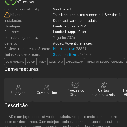
47 reviews
Country Compatibility:
See the list
Idiomas:
Your language is not supported. See the list
Instalação:
Como activar o teu produto
Developer:
Landcrab
,
Team PEAK
Publisher:
Landfall
,
Aggro Crab
Data de lançamento:
15 junho 2025
Género:
Acção
,
Adventure
,
Indies
Reviews recentes da Steam:
Muito positivo
(6859)
Todas Reviews Steam:
Super positivo
(
342326
)
CO-OP ONLINE
CO-OP
FÍSICA
AVENTURA
EXPLORAÇÃO
PRIMEIRA PESSOA
COMÉDIA
Game features
Proezas do
Cartas
Pa
Um jogador
Co-op online
Steam
Colecionáveis
Bi
Descrição
PEAK é um jogo cooperativo de escalada, no qual o mais pequeno erro
pode ser desastroso. Quer estejas a solo ou com um grupo de escuteiros
perdidos, a única esperança de fuga da ilha misteriosa é escalar a