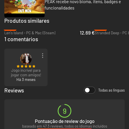
PEAK recebe novo bioma, itens, badges e
funcionalidades
Produtos similares
RECEBE CRACHÁS
-49%
-53%
Um escuteiro experiente: mostra como tens jeito para a sobrevivência
12.69 €
Len's Island - PC & Mac (Steam)
Stranded Deep - PC 
com dezenas de crachás para receber e artigos cosméticos para
1 comentários
desbloquear.
Jogo incrível para
jogar com amigos!
Há 3 meses
A ESCALADA É MELHOR COM AMIGOS
Reviews
Todas as línguas
O multijogador em PEAK é só para amigos. Convida até três outros
escuteiros através do Steam para escalarem juntos ou enfrenta a
montanha a solo, se te atreveres!
9
Pontuação de review do jogo
baseado em 47 3 reviews, todos os idiomas incluídos