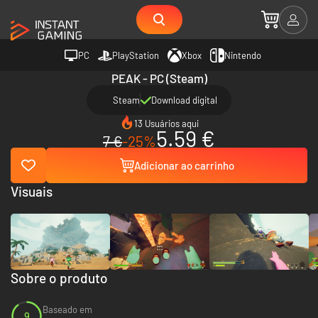
PC
PlayStation
Xbox
Nintendo
PEAK - PC (Steam)
Steam
Download digital
13 Usuários aqui
5.59 €
7 €
-25%
Adicionar ao carrinho
Visuais
Sobre o produto
Baseado em
9