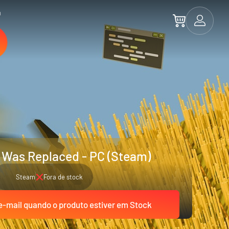
a
 Was Replaced - PC (Steam)
Steam
Fora de stock
-mail quando o produto estiver em Stock