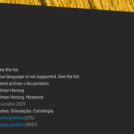
ee the list
our language is not supported. See the list
omo activar o teu produto
imon Herzog
imon Herzog
,
Metaroot
 outubro 2025
ndies
,
Simulação
,
Estratégia
uito positivo
(205)
uper positivo
(
8997
)