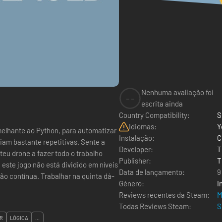
Nenhuma avaliação foi
--
escrita ainda
Country Compatibility:
S
Idiomas:
Y
elhante ao Python, para automatizar
Instalação:
C
riam bastante repetitivas. Sente a
Developer:
T
teu drone a fazer todo o trabalho
Publisher:
T
este jogo não está dividido em níveis
Data de lançamento:
9
har na quinta dá-
Género:
I
Reviews recentes da Steam:
M
Todas Reviews Steam:
S
R
LÓGICA
...