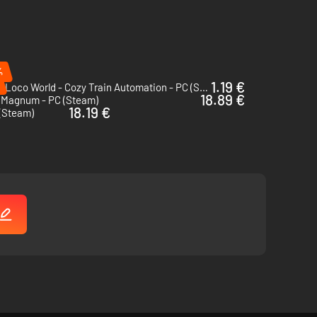
%
1.19 €
Super Loco World - Cozy Train Automation - PC (Steam)
18.89 €
 Magnum - PC (Steam)
18.19 €
 (Steam)