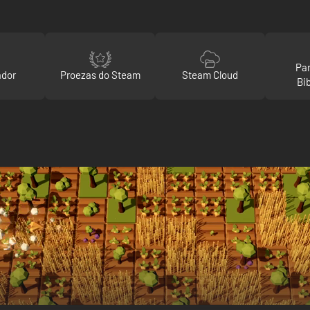
Par
ador
Proezas do Steam
Steam Cloud
Bi