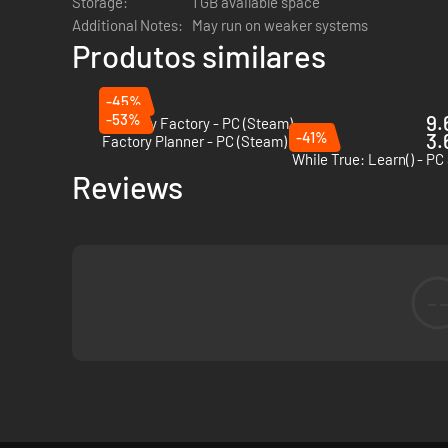
Storage:
1 GB available space
Additional Notes:
May run on weaker systems
Produtos similares
-45%
-53%
9.
Alchemy Factory - PC (Steam)
Trabalhar na quinta dá-te recursos que podes gastar para 
-41%
3.
Factory Planner - PC (Steam)
While True: Learn() - P
Reviews
-