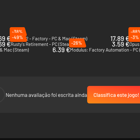
-38%
-88
69 €
-49%
17.89 €
-3%
shapez 2 - Factory - PC & Mac (Steam)
desbloquear novas tecnologias.
69 €
-26%
3.59 €
Rusty's Retirement - PC (Steam)
Opus
6.39 €
C & Mac (Steam)
Modulus: Factory Automation - PC
-
Nenhuma avaliação foi escrita ainda
Classifica este jogo!