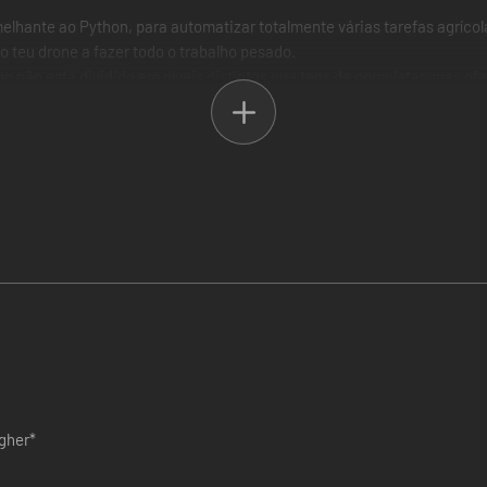
hante ao Python, para automatizar totalmente várias tarefas agrícola
o teu drone a fazer todo o trabalho pesado.
go não está dividido em níveis distintos que tens de completar, mas o
igher*