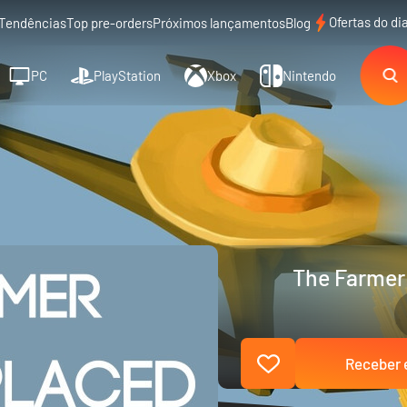
Ofertas do di
Tendências
Top pre-orders
Próximos lançamentos
Blog
PC
PlayStation
Xbox
Nintendo
The Farmer
Receber e