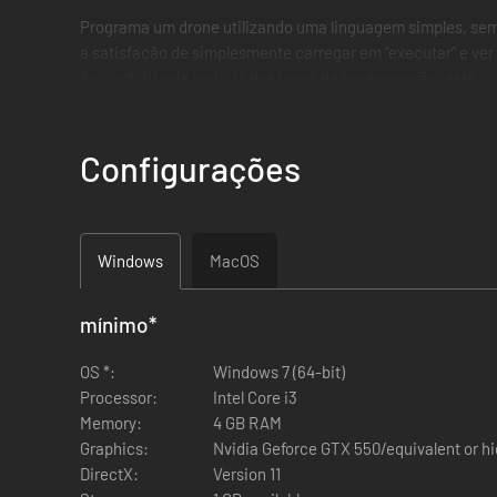
Programa um drone utilizando uma linguagem simples, semel
a satisfação de simplesmente carregar em “executar” e ver 
Ao contrário da maioria dos jogos de programação, este jo
Configurações
Windows
MacOS
mínimo
*
OS *:
Windows 7 (64-bit)
Processor:
Intel Core i3
Memory:
4 GB RAM
Graphics:
Nvidia Geforce GTX 550/equivalent or h
DirectX:
Version 11