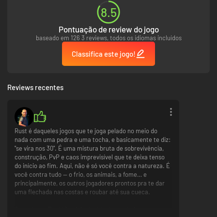
inimigo em comum ou jogará como o predador, invadindo bases inimigas
8.5
e reivindicando os seus despojos conquistados com tanto esforço?
Pontuação de review do jogo
Sobrevivência de Nova Geração
baseado em 126 3 reviews, todos os idiomas incluídos
Experimente o Rust como nunca antes, totalmente otimizado para o
hardware de consola mais recente.
Classifica este jogo!
Desempenho melhorado: Desfrute de taxas de fotogramas mais suaves e
de visuais impressionantes em 4K na Xbox Series X|S.
Reviews recentes
Tempos de carregamento mais rápidos: Entre na ação em segundos com
sistemas de carregamento reformulados.
Evolução Constante: Junte-se a um jogo vivo com atualizações de
conteúdo mensais. Explore novos monumentos como a Base de
Rust é daqueles jogos que te joga pelado no meio do
Investigação Ártica, domine os mares com barcos construídos pelos
nada com uma pedra e uma tocha, e basicamente te diz:
jogadores ou navegue pelo novo terreno traiçoeiro do mundo em
"se vira nos 30". É uma mistura bruta de sobrevivência,
constante evolução.
construção, PvP e caos imprevisível que te deixa tenso
do início ao fim. Aqui, não é só você contra a natureza. É
Não há regras em Rust. Como sobreviver depende de si.
você contra tudo — o frio, os animais, a fome… e
principalmente, os outros jogadores prontos pra te dar
uma flechada nas costas e roubar até sua cueca.
O que torna Rust tão viciante é justamente isso: a