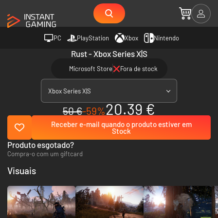
PC
PlayStation
Xbox
Nintendo
Rust - Xbox Series X|S
Microsoft Store
Fora de stock
Xbox Series X|S
20.39 €
50 €
-59%
Receber e-mail quando o produto estiver em
Stock
Produto esgotado?
Compra-o com um giftcard
Visuais