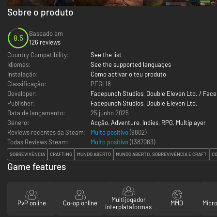
Sobre o produto
Baseado em
8.5
126 reviews
Country Compatibility:
See the list
Idiomas:
See the supported languages
Instalação:
Como activar o teu produto
Classificação:
PEGI 18
Developer:
Facepunch Studios
,
Double Eleven Ltd. / Fac
Publisher:
Facepunch Studios
,
Double Eleven Ltd.
Data de lançamento:
25 junho 2025
Género:
Acção
,
Adventure
,
Indies
,
RPG
,
Multiplayer
Reviews recentes da Steam:
Muito positivo
(9802)
Todas Reviews Steam:
Muito positivo
(
1387083
)
SOBREVIVÊNCIA
CRAFTING
MUNDO ABERTO
MUNDO ABERTO, SOBREVIVÊNCIA E CRAFT
C
Game features
Multijogador
PvP online
Co-op online
MMO
Micr
interplataformas