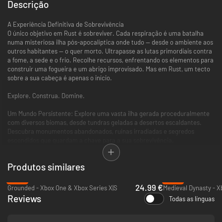
Descrição
A Experiência Definitiva de Sobrevivência
O único objetivo em Rust é sobreviver. Cada respiração é uma batalha
numa misteriosa ilha pós-apocalíptica onde tudo — desde o ambiente aos
outros habitantes — o quer morto. Ultrapasse as lutas primordiais contra
a fome, a sede e o frio. Recolhe recursos, enfrentando os elementos para
construir uma fogueira e um abrigo improvisado. Mas em Rust, um tecto
sobre a sua cabeça é apenas o início.
Explore. Construa. Domine.
Um Mundo Persistente: Explore uma vasta ilha gerada proceduralmente
com diversos biomas, desde tundras geladas a desertos escaldantes.
Descubra monumentos abandonados, ruínas irradiadas e segredos
escondidos que guardam a chave para a sua sobrevivência.
Da Sucata ao Aço: Comece com nada mais do que uma pedra e uma
Produtos similares
tocha. Reúna madeira, pedra e metal para criar ferramentas, roupas e
um arsenal de armas. Avance de um barraco de madeira para uma
-38%
-46%
fortaleza fortificada de vários andares, protegida por eletricidade,
24.99 €
Grounded - Xbox One & Xbox Series X|S
Medieval Dynasty - X
armadilhas e torretas automatizadas.
Reviews
Todas as línguas
Não Confies em Ninguém: Num mundo Com até 100 jogadores, cada
encontro é uma aposta. Forjará uma aliança instável para derrotar um