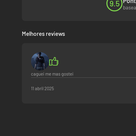
Pont
9.5
basea
Melhores reviews
caguei me mas gostei
11 abril 2025