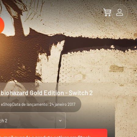
a
 biohazard Gold Edition - Switch 2
 eShop
Data de lançamento: 24 janeiro 2017
ch 2