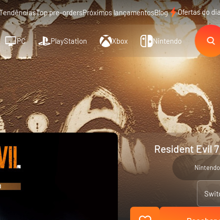
Ofertas do di
Tendências
Top pre-orders
Próximos lançamentos
Blog
PC
PlayStation
Xbox
Nintendo
Resident Evil 7
Nintendo
Swit