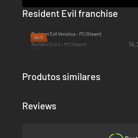
Resident Evil franchise
Resident Evil Veronica - PC (Steam)
-64%
2027
14.
Resident Evil 4 - PC (Steam)
2023
Produtos similares
Reviews