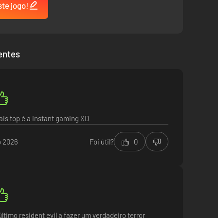
ste jogo!
entes
is top é a instant gaming XD
o 2026
Foi útil?
0
ltimo resident evil a fazer um verdadeiro terror