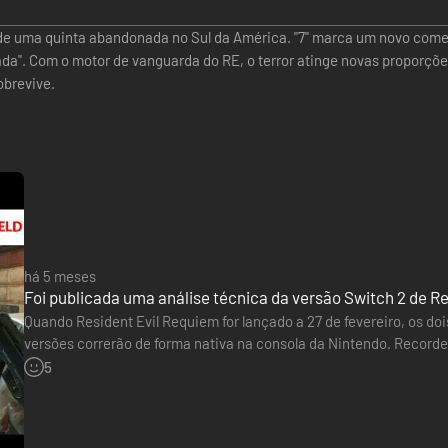
de uma quinta abandonada no Sul da América. "7" marca um novo come
ada". Com o motor de vanguarda do RE, o terror atinge novas proporçõe
obrevive.
há 5 meses
Foi publicada uma análise técnica da versão Switch 2 de Res
Quando Resident Evil Requiem for lançado a 27 de fevereiro, os do
versões correrão de forma nativa na consola da Nintendo. Record
No YouTube, o canal ElAnalistaDeBits publicou uma análise desta
5