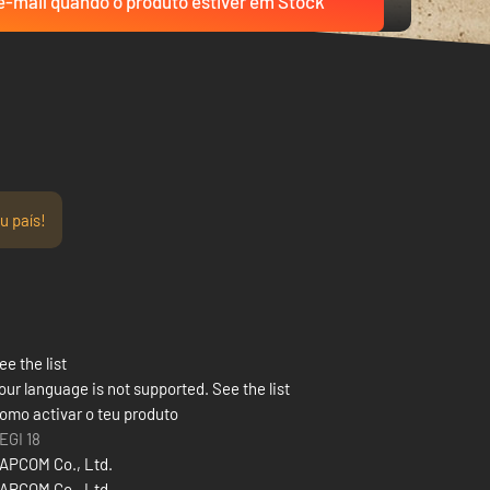
-mail quando o produto estiver em Stock
u país!
ee the list
our language is not supported. See the list
omo activar o teu produto
EGI 18
APCOM Co., Ltd.
APCOM Co., Ltd.