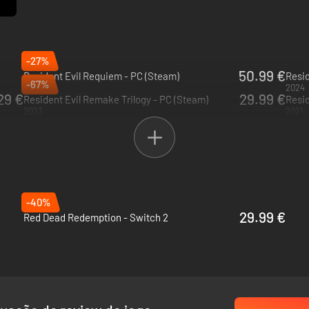
-27%
50.99 €
Resident Evil Requiem - PC (Steam)
Resid
-67%
2026
2024
29 €
29.99 €
Resident Evil Remake Trilogy - PC (Steam)
Resid
2023
2021
-40%
29.99 €
Red Dead Redemption - Switch 2