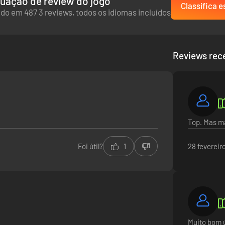
uação de review do jogo
Classifica e
do em 487 3 reviews, todos os idiomas incluídos
Reviews rec
Top. Mas ma
Foi útil?
1
28 fevereir
Muito bom ú