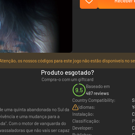
Receber e
Atenção, os nossos códigos para este jogo não estão disponíveis no se
Produto esgotado?
Compra-o com um giftcard
Baseado em
9.5
487 reviews
Country Compatibility:
S
Idiomas:
Y
de uma quinta abandonada no Sul da
Instalação:
C
evivência e uma mudança para a
Classificação:
P
lada". Com o motor de vanguarda do
Developer:
C
avassaladoras que não vais ser capaz
Publisher:
C