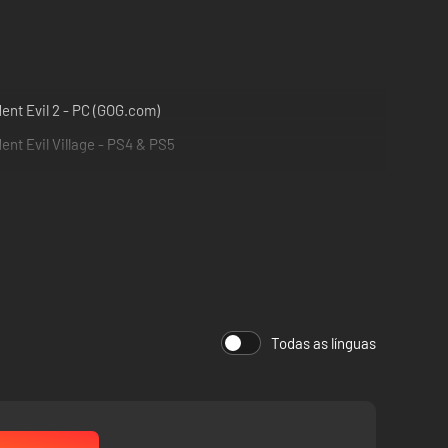
ent Evil 2 - PC (GOG.com)
ent Evil Village - PS4 & PS5
Todas as línguas