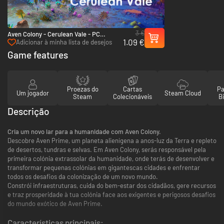
3 €
Aven Colony - Cerulean Vale - PC
1.09 €
(Steam)
Adicionar à minha lista de desejos
Game features
Proezas do
Cartas
Pa
Um jogador
Steam Cloud
Steam
Colecionáveis
Bi
Descrição
Cria um novo lar para a humanidade com Aven Colony.
Descobre Aven Prime, um planeta alienígena a anos-luz da Terra e repleto
de desertos, tundras e selvas. Em Aven Colony, serás responsável pela
primeira colónia extrassolar da humanidade, onde terás de desenvolver e
transformar pequenas colónias em gigantescas cidades e enfrentar
todos os desafios da colonização de um novo mundo.
Constrói infraestruturas, cuida do bem-estar dos cidadãos, gere recursos
e traz prosperidade à tua colónia face aos exigentes e perigosos desafios
do mundo exótico de Aven Prime.
Características principais: