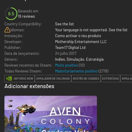
Baseado em
6.5
19 reviews
Country Compatibility:
See the list
Idiomas:
Your language is not supported. See the list
Instalação:
Como activar o teu produto
Developer:
Mothership Entertainment LLC
Publisher:
Team17 Digital Ltd
Data de lançamento:
24 julho 2017
Género:
Indies
,
Simulação
,
Estratégia
Reviews recentes da Steam:
Muito positivo
(10)
Todas Reviews Steam:
Maioritariamente positivo
(
2778
)
GEFORCE NOW
SIMULADOR DE COLÓNIAS
GESTÃO DE CIDADES
ESTRATÉGIA
SIMULA
Adicionar extensões