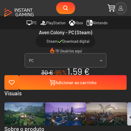
PC
PlayStation
Xbox
Nintendo
Aven Colony - PC (Steam)
Steam
Download digital
19 Usuários aqui
PC
1.59 €
30 €
-95%
Adicionar ao carrinho
Visuais
Sobre o produto