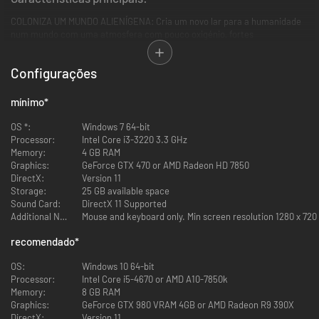
COLONIZA UM MUNDO ALIENÍGENA: Cria um novo lar para a humanidade
num mundo com uma atmosfera com pouco oxigénio, fortes
tempestades elétricas, chuvas de fragmentos, demónios de poeira,
erupções de gases tóxicos mortíferos provenientes de geiseres
Configurações
geotérmicos e dias tão grandes quanto estações. Explora vários tipos de
biomas, desde exuberantes planícies até áridos desertos e zonas árticas.
mínimo
*
OS *:
Windows 7 64-bit
Processor:
Intel Core i3-3220 3.3 GHz
Memory:
4 GB RAM
Graphics:
GeForce GTX 470 or AMD Radeon HD 7850
DirectX:
Version 11
Storage:
25 GB available space
Sound Card:
DirectX 11 Supported
Additional Notes:
Mouse and keyboard only. Min screen resolution 1280 x 720
recomendado
*
CONHECE OS NATIVOS: Encontra várias formas de vida alienígenas,
incluindo vermes gigantes das areias, mortíferos esporos e uma
OS:
Windows 10 64-bit
impiedosa infeção fúngica conhecida como "Creep".
Processor:
Intel Core i5-4670 or AMD A10-7850k
Memory:
8 GB RAM
Graphics:
GeForce GTX 980 VRAM 4GB or AMD Radeon R9 390X
DirectX:
Version 11