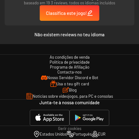
baseado em 19 3 reviews, todos os idiomas incluídos
Classifica este jogo!
DESCOBRE O PASSADO: O mundo de Aven Prime oculta muitos segredos.
Joga a campanha para um jogador e fica a conhecer uma história que irá
revelar vários segredos deste admirável mundo novo.
Não existem reviews no teu idioma
As condições de venda
Política de privacidade
Programa de Afiliação
Contacta-nos
Nosso Servidor Discord e Bot
Usa o teu gift card
Blog
CONSTRÓI O FUTURO: Usa drones construtores para criar dezenas de
Notícias sobre videojogos, para PC e consolas
tipos de estruturas para hospedar colonizadores, estabelecer rotas
Junta-te à nossa comunidade
comerciais, receber imigrantes e muito mais! Faz melhoramentos em
edifícios através de vários níveis de atualizações e eleva a tua colónia a
outro patamar!
Gerir cookies
Estados Unidos
Português
EUR