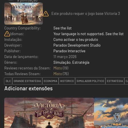
Este produto requer o jogo base Victoria 3
Country Compatibility:
See the list
Idiomas:
Your language is not supported. See the list
Instalação:
Como activar o teu produto
Developer:
Paradox Development Studio
Publisher:
Paradox Interactive
Data de lançamento:
11 março 2026
Género:
Simulação
,
Estratégia
Reviews recentes da Steam:
Misto
(19)
Todas Reviews Steam:
Misto
(
76
)
DLC
GRANDE ESTRATÉGIA
ECONOMIA
HISTÓRICO
SIMULADOR POLÍTICO
ESTRATÉGIA
C
Adicionar extensões