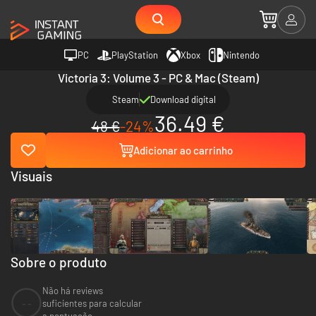
PC
PlayStation
Xbox
Nintendo
Victoria 3: Volume 3 - PC & Mac (Steam)
Steam
Download digital
36.49 €
48 €
-24%
Adicionar ao carrinho
Visuais
Sobre o produto
Não há reviews
--
suficientes para calcular
a pontuação