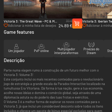
30 €
Victoria 3: The Great Wave - PC & Mac
Victoria 3: Iberian T
24.89 €
(Steam)
Pack - PC (Steam)
Adicionar à minha lista de desejos
Adicionar à minha 
Game features
Multijogador
Proezas do
Um jogador
PvP online
St
interplataformas
Steam
Descrição
Parte numa viagem rumo à construção de um futuro melhor com o
Victoria 3: Volume 3!
Este conjunto inclui os mais recentes conteúdos para o revolucionário
jogo de estratégia a grande escala da Paradox Interactive localizado na
tumultuosa Era Vitoriana. Dá forma à tua nação, gere a tua economia,
acolhe novas ideias e domina o comércio global, seja através de uma
diplomacia astuta ou do poderio das tuas frotas e exércitos.
O Volume 3 é a melhor forma de explorar os novos conteúdos para o
Victoria 3, já que inclui um considerável desconto sobre todos os itens
incluídos e oferece um pacote de bónus especial exclusivo para quem