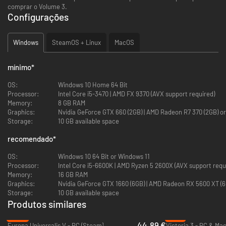
comprar o Volume 3.
Configurações
Windows
SteamOS + Linux
MacOS
mínimo
*
OS:
Windows 10 Home 64 Bit
Processor:
Intel Core i5-3470 | AMD FX 9370 (AVX support required)
Memory:
8 GB RAM
Graphics:
Nvidia GeForce GTX 660 (2GB) | AMD Rade
Storage:
10 GB available space
recomendado
*
OS:
Windows 10 64 Bit or Windows 11
Processor:
Intel Core i5-6600K | AMD Ryzen 5 2600X (AVX support re
Memory:
16 GB RAM
Graphics:
Nvidia GeForce GTX 1660 (6GB) | AMD Radeon 
Storage:
10 GB available space
Produtos similares
-25%
-77%
44.89 €
Europa Universalis V - PC (Steam)
Victoria 3 - PC & Ma