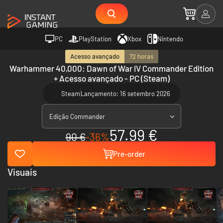
PC
PlayStation
Xbox
Nintendo
Acesso avançado
72 horas
Warhammer 40,000: Dawn of War IV Commander Edition
+ Acesso avançado - PC (Steam)
Steam
Lançamento: 16 setembro 2026
Edição Commander
57.99 €
90 €
-36%
Pre-order
Visuais