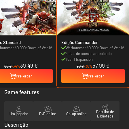
o Standard
Edição Commander
hammer 40,000: Dawn of War IV
Warhammer 40,000: Dawn of War IV
3 dias de acesso antecipado
Year 1 Expansion
39.49 €
57.99 €
60 €
-34%
90 €
-36%
Pre-order
Pre-order
Game features
Partilha de
Um jogador
PvP online
Co-op online
Biblioteca
Descrição