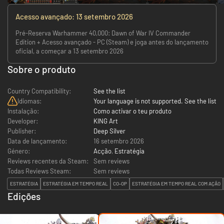
Acesso avançado: 13 setembro 2026
Pré-Reserva Warhammer 40,000: Dawn of War IV Commander
Edition + Acesso avançado - PC (Steam) e joga antes do lançamento
oficial, a começar a 13 setembro 2026
Sobre o produto
Country Compatibility:
See the list
Idiomas:
Your language is not supported. See the list
Instalação:
Como activar o teu produto
Developer:
KING Art
Publisher:
Deep Silver
Data de lançamento:
16 setembro 2026
Género:
Acção
,
Estratégia
Reviews recentes da Steam:
Sem reviews
Todas Reviews Steam:
Sem reviews
ESTRATÉGIA
ESTRATÉGIA EM TEMPO REAL
CO-OP
ESTRATÉGIA EM TEMPO REAL COM AÇÃO
Edições