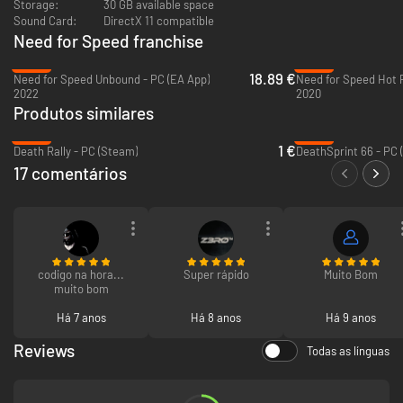
Storage:
30 GB available space
Sound Card:
DirectX 11 compatible
Need for Speed franchise
-69%
-60%
18.89 €
Need for Speed Unbound - PC (EA App)
2022
2020
Produtos similares
-90%
-85%
1 €
Death Rally - PC (Steam)
DeathSprint 66 - PC 
17 comentários
codigo na hora...
Super rápido
Muito Bom
muito bom
Há 7 anos
Há 8 anos
Há 9 anos
Reviews
Todas as línguas