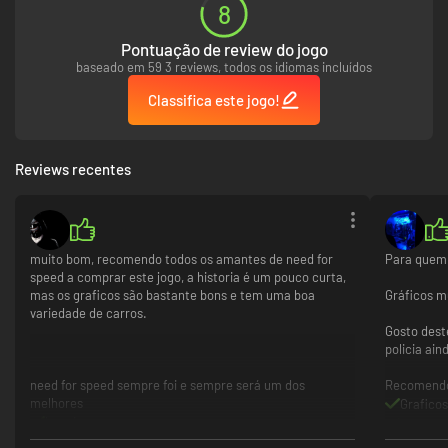
8
Pontuação de review do jogo
baseado em 59 3 reviews, todos os idiomas incluídos
Classifica este jogo!
Reviews recentes
muito bom, recomendo todos os amantes de need for
Para quem 
speed a comprar este jogo, a historia é um pouco curta,
mas os graficos são bastante bons e tem uma boa
Gráficos mu
variedade de carros.
Gosto dest
policia ain
need for speed sempre foi e sempre será um dos
Recomendo 
melhores
Grafico
bom jogo
Jogabil
bons carros
Multipla