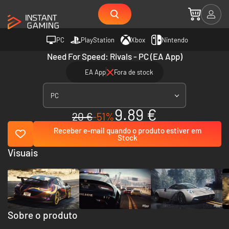
PC
PlayStation
Xbox
Nintendo
Need For Speed: Rivals - PC (EA App)
EA App
Fora de stock
PC
9.89 €
20 €
-51%
Receber e-mail quando o produto estiver em
Stock
Visuais
Sobre o produto