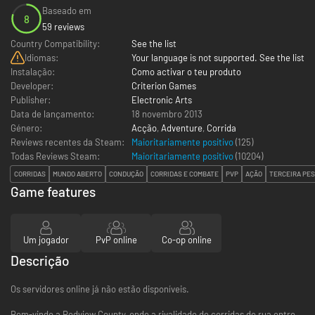
Baseado em
8
59 reviews
Country Compatibility:
See the list
Idiomas:
Your language is not supported. See the list
Instalação:
Como activar o teu produto
Developer:
Criterion Games
Publisher:
Electronic Arts
Data de lançamento:
18 novembro 2013
Género:
Acção
,
Adventure
,
Corrida
Reviews recentes da Steam:
Maioritariamente positivo
(125)
Todas Reviews Steam:
Maioritariamente positivo
(
10204
)
CORRIDAS
MUNDO ABERTO
CONDUÇÃO
CORRIDAS E COMBATE
PVP
AÇÃO
TERCEIRA PE
Game features
Um jogador
PvP online
Co-op online
Descrição
Os servidores online já não estão disponíveis.
Bem-vindo a Redview County, onde a rivalidade de corridas de rua entre