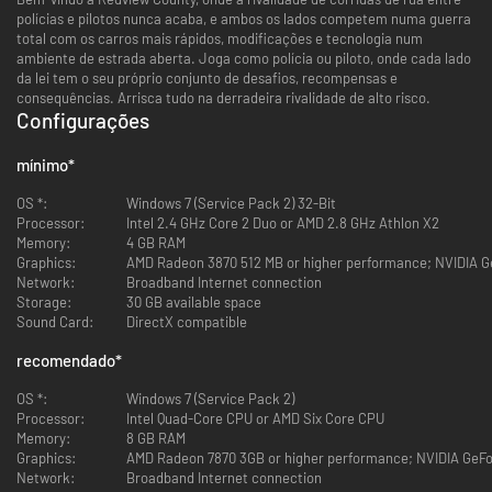
polícias e pilotos nunca acaba, e ambos os lados competem numa guerra
total com os carros mais rápidos, modificações e tecnologia num
ambiente de estrada aberta. Joga como polícia ou piloto, onde cada lado
da lei tem o seu próprio conjunto de desafios, recompensas e
consequências. Arrisca tudo na derradeira rivalidade de alto risco.
Configurações
mínimo
*
OS *:
Windows 7 (Service Pack 2) 32-Bit
Processor:
Intel 2.4 GHz Core 2 Duo or AMD 2.8 GHz Athlon X2
Memory:
4 GB RAM
Graphics:
AMD Radeon 3870 512 MB or higher performance; NVIDIA Ge
Network:
Broadband Internet connection
Storage:
30 GB available space
Sound Card:
DirectX compatible
recomendado
*
OS *:
Windows 7 (Service Pack 2)
Processor:
Intel Quad-Core CPU or AMD Six Core CPU
Memory:
8 GB RAM
Graphics:
AMD Radeon 7870 3GB or higher performance; NVIDIA GeF
Network:
Broadband Internet connection