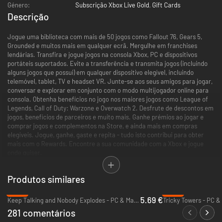
Género:
Subscrição Xbox Live Gold
,
Gift Cards
Descrição
Jogue uma biblioteca com mais de 50 jogos como Fallout 76, Gears 5,
Grounded e muitos mais em qualquer ecrã. Mergulhe em franchises
lendárias. Transfira e jogue jogos na consola Xbox, PC e dispositivos
portáteis suportados. Evite a transferência e transmita jogos (incluindo
alguns jogos que possui) em qualquer dispositivo elegível, incluindo
telemóvel, tablet, TV e headset VR. Junte-se aos seus amigos para jogar,
conversar e explorar em conjunto com o modo multijogador online para
consola. Obtenha benefícios no jogo nos maiores jogos como League of
Legends, Call of Duty: Warzone e Overwatch 2. Desfrute de descontos em
jogos, benefícios de parceiros e muito mais. Ganhe prémios ao jogar e
comprar jogos e complementos na Store, e ainda mais em compras
elegíveis. Jogue, ganhe, gaste e repita - tudo isto contribui para obter
mais com o Rewards. Encontre a sua comunidade com a Xbox e jogue
onde quiser.
Inicie sessão para ver as suas ofertas disponíveis. As ofertas
Produtos similares
promocionais podem não ser válidas para todos os membros e só estão
disponíveis por um período limitado. Após qualquer período promocional,
-62%
-65%
a subscrição continua a ser cobrada ao preço normal e no período
5.69 €
Keep Talking and Nobody Explodes - PC & Mac (Steam)
Tricky Towers - PC &
especificado, a menos que seja cancelada na conta Microsoft. Receberá
281 comentários
uma notificação antes de qualquer alteração de preços. No Japão, o