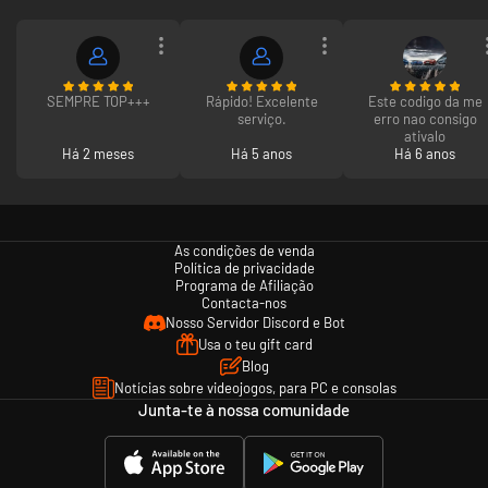
Xbox Game Pass só está disponível para compra por utilizadores com
idade igual ou superior a 18 anos. Ofertas não válidas na Rússia. Podem
ser aplicadas outras restrições geográficas. Consulte os termos em
https://xbox.com/subscriptionterms.
SEMPRE TOP+++
Rápido! Excelente
Este codigo da me
serviço.
erro nao consigo
ativalo
Há 2 meses
Há 5 anos
Há 6 anos
As condições de venda
Política de privacidade
Programa de Afiliação
Contacta-nos
Nosso Servidor Discord e Bot
Usa o teu gift card
Blog
Notícias sobre videojogos, para PC e consolas
Junta-te à nossa comunidade