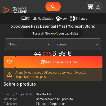
PC
PlayStation
Xbox
Nintendo
Xbox Game Pass Essential 1 Mês (Microsoft Store)
Microsoft Store
Download digital
1 Month
Europe
6.99 €
9 €
-22%
Adicionar ao carrinho
Atenção, os nossos códigos para este jogo não estão
disponíveis no seu país!
Sobre o produto
Country Compatibility:
See the list
Instalação:
Como activar o teu produto
Publisher:
Microsoft Corporation