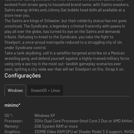
evolved from street gang to household brand name, with Saints sneakers,
Saints energy drinks and Johnny Gat bobble head dolls all available at a
store near you.
The Saints are kings of Stilwater, but their celebrity status has not gone
unnoticed. The Syndicate, a legendary criminal fraternity with pawns in
play all over the globe, has turned its eye on the Saints and demands
tribute. Refusing to kneel to the Syndicate, you take the fight to
Steelport, a once-proud metropolis reduced to a struggling city of sin
under Syndicate control.
Take a tank skydiving, call in a satellite-targeted airstrike on a Mexican
wrestling gang, and defend yourself against a highly-trained military force
using only a sex toy in the most out- landish gameplay scenarios ever
seen, igniting a city-wide war that will set Steelport on fire. Strap it on.
Configurações
Windows
SteamOS + Linux
mínimo
*
OS *:
Windows XP
Processor:
2GHz Dual Core Processor (Intel Core 2 Duo or AMD Athlon 
Memory:
2GB System RAM or more
Graphics: