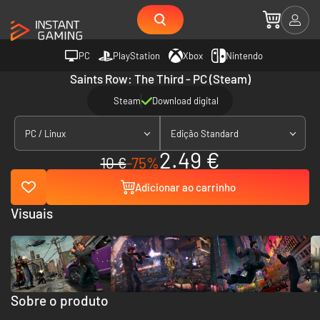
PC
PlayStation
Xbox
Nintendo
Saints Row: The Third - PC (Steam)
Steam
Download digital
PC / Linux
Edição Standard
2.49 €
10 €
-75%
Adicionar ao carrinho
Visuais
Sobre o produto