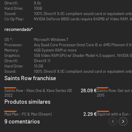
DirectX:
9.0c
Hard Drive:
10GB
Sound:
100% DirectX 9.0C compliant sound card or equivalent on
Co-Op Play:
NV
recomendado
*
OS *:
Microsoft Windows 7
Processor:
Any Quad Core Processor (Intel Core i5 or AMD Phenom II X
Memory:
4GB System RAM or more
Graphics:
DirectX:
DirectX 11
Hard Drive:
10 GB
Sound:
100% DirectX 9.0C compliant sound card or equivalent on
Saints Row franchise
-13%
-41%
26.09 €
Saints Row - Xbox One & Xbox Series X|S
Saints Row: Gat out o
2022
2015
Produtos similares
-89%
-95%
2.29 €
Mad Max - PC & Mac (Steam)
Squirrel with a Gun -
9 comentários