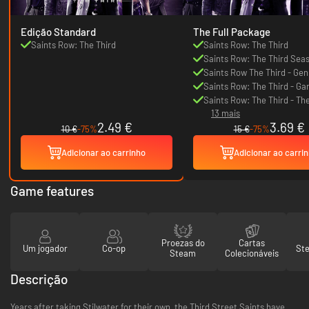
Edição Standard
The Full Package
Saints Row: The Third
Saints Row: The Third
Saints Row: The Third Sea
DLC Pack
Saints Row The Third - Gen
Saints Row: The Third - Ga
Space
Saints Row: The Third - Th
13 mais
with Clones DLC
2.49 €
3.69 €
10 €
-75%
15 €
-75%
Adicionar ao carrinho
Adicionar ao carri
Game features
Proezas do
Cartas
Um jogador
Co-op
St
Steam
Colecionáveis
Descrição
Years after taking Stilwater for their own, the Third Street Saints have