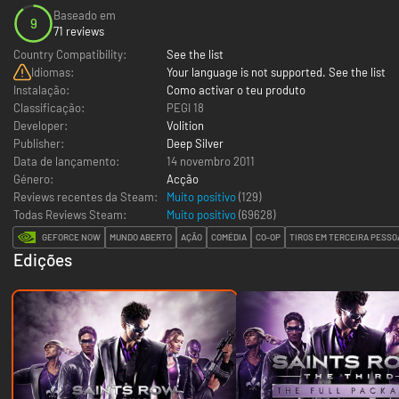
Baseado em
9
71 reviews
Country Compatibility:
See the list
Idiomas:
Your language is not supported. See the list
Instalação:
Como activar o teu produto
Classificação:
PEGI 18
Developer:
Volition
Publisher:
Deep Silver
Data de lançamento:
14 novembro 2011
Género:
Acção
Reviews recentes da Steam:
Muito positivo
(129)
Todas Reviews Steam:
Muito positivo
(
69628
)
GEFORCE NOW
MUNDO ABERTO
AÇÃO
COMÉDIA
CO-OP
TIROS EM TERCEIRA PESSO
Edições