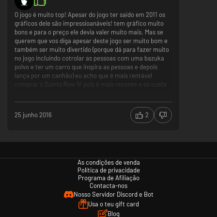
O jogo é muito top! Apesar do jogo ter saído em 2011 os
gráficos dele são impressioanáveis! tem gráfico muito
bons e para o preço ele devia valer muito mais. Mas se
querem que vos diga apesar deste jogo ser muito bom e
também ser muito divertido (porque dá para fazer muito
no jogo incluindo cotrolar as pessoas com uma bazuka
polvo e ter um carro que inspira as pessoas e depois
lança por um canhão) eu acho que é mais rentável
comprar o Saints Row IV pois é mais recente e só custa
mais 0.10€ apesar de que também dá para fazer muito
mais e o mundo é mais interativo!. Pronto esta é a minha
opinião e não tenho mais nada para dizer por isso
25 junho 2016
2
esperem que gostem do jogo! Obrigado por teres lido
este comentário e até à próxima.
O jogo é muito engraçado e dá para fazer um monte
de coisas random
O jogo tem um mundo aberto cheio de interatividades
As condições de venda
que podem muito bem entreter o jogador levando a
Política de privacidade
uma experiencia de jogo muito boa
Programa de Afiliação
O jogo tem um qualidade de gráficos muito avançada
Contacta-nos
Nosso Servidor Discord e Bot
para a altura em que foi lançado que foi em 2011
Usa o teu gift card
Tem alguns bugs de vez em quando mas é normal
Blog
devido ao facto de o jogo ser um bocado antigo