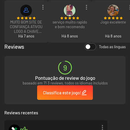
MUITO BOM SITE DE
serviço muiito rapido
Jogo excelente
CONFIANÇA ATIVOU
e bom recomendo
LOGO A CHAVE
RECOMENDO É
Há 7 anos
Há 8 anos
Há 8 anos
BARATO
Reviews
Todas as línguas
9
Pontuação de review do jogo
baseado em 71 3 reviews, todos os idiomas incluídos
Classifica este jogo!
Reviews recentes