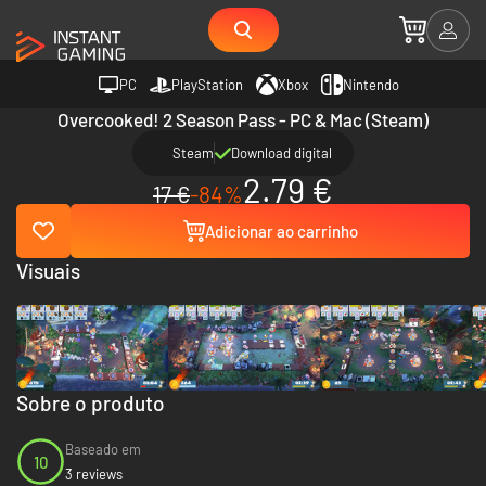
PC
PlayStation
Xbox
Nintendo
Overcooked! 2 Season Pass - PC & Mac (Steam)
Steam
Download digital
2.79 €
17 €
-84%
Adicionar ao carrinho
Visuais
Sobre o produto
Baseado em
10
3 reviews