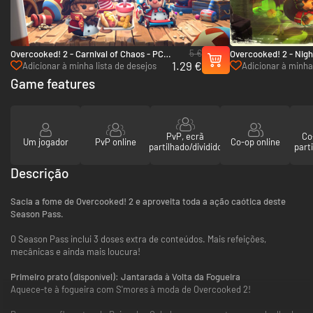
5 €
Overcooked! 2 - Carnival of Chaos - PC
Overcooked! 2 - Nigh
1.29 €
& Mac (Steam)
Horde - PC & Mac (S
Adicionar à minha lista de desejos
Adicionar à minha 
Game features
PvP, ecrã
Co
Um jogador
PvP online
Co-op online
partilhado/dividido
parti
Descrição
Sacia a fome de Overcooked! 2 e aproveita toda a ação caótica deste
Season Pass.
O Season Pass inclui 3 doses extra de conteúdos. Mais refeições,
mecânicas e ainda mais loucura!
Primeiro prato (disponível): Jantarada à Volta da Fogueira
Aquece-te à fogueira com S'mores à moda de Overcooked 2!