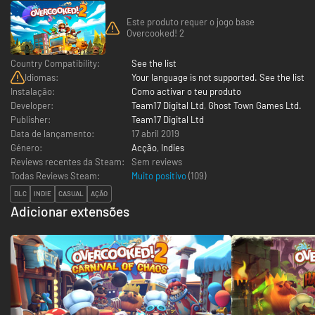
Este produto requer o jogo base
Overcooked! 2
Country Compatibility:
See the list
Idiomas:
Your language is not supported. See the list
Instalação:
Como activar o teu produto
Developer:
Team17 Digital Ltd
,
Ghost Town Games Ltd.
Publisher:
Team17 Digital Ltd
Data de lançamento:
17 abril 2019
Género:
Acção
,
Indies
Reviews recentes da Steam:
Sem reviews
Todas Reviews Steam:
Muito positivo
(
109
)
DLC
INDIE
CASUAL
AÇÃO
Adicionar extensões