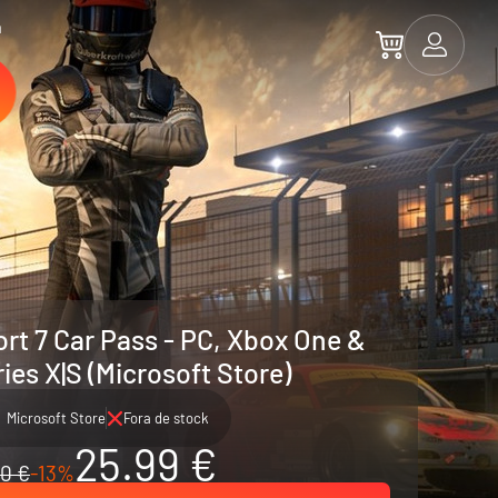
a
rt 7 Car Pass - PC, Xbox One &
ies X|S (Microsoft Store)
Microsoft Store
Fora de stock
25.99 €
0 €
-13%