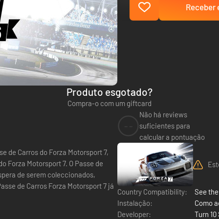
Receber e
Produto esgotado?
Compra-o com um giftcard
Não há reviews
--
suficientes para
calcular a pontuação
o Forza Motorsport 7. O Passe de
Est
 espera de serem coleccionados,
Country Compatibility:
See the 
Instalação:
Como ac
Developer:
Turn 10