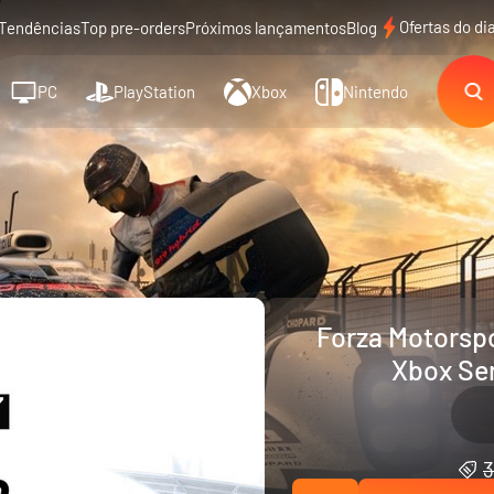
Ofertas do di
Tendências
Top pre-orders
Próximos lançamentos
Blog
PC
PlayStation
Xbox
Nintendo
Forza Motorspo
Xbox Ser
3