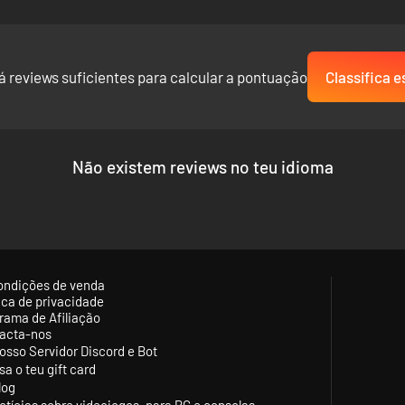
á reviews suficientes para calcular a pontuação
Classifica e
Não existem reviews no teu idioma
ondições de venda
tica de privacidade
rama de Afiliação
acta-nos
osso Servidor Discord e Bot
sa o teu gift card
log
otícias sobre videojogos, para PC e consolas