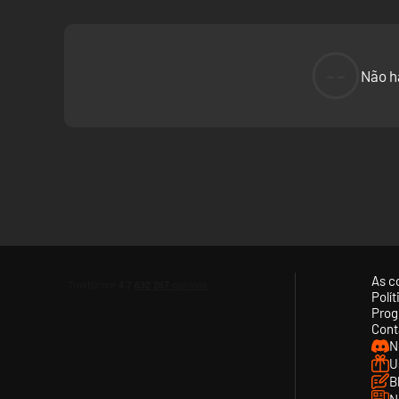
--
Não h
As c
Polí
Prog
Cont
N
U
B
N