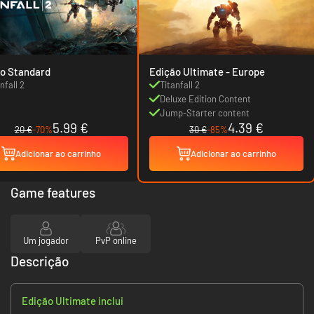
o Standard
Edição Ultimate - Europe
nfall 2
Titanfall 2
Deluxe Edition Content
Jump-Starter content
5.99 €
4.39 €
20 €
-70%
30 €
-85%
Adicionar ao carrinho
Adicionar ao carrinho
Game features
Um jogador
PvP online
Descrição
Edição Ultimate inclui