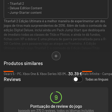
- Titanfall 2
- Deluxe Edition Content
- Jump-Starter content
Titanfall 2 Edição Ultimate é a melhor maneira de experimentar um dos
jogos de tiros mais surpreendentes de 2016. Além de todo o conteúdo da
edição Digital Deluxe, inclui ainda um Pack Jump Start que desbloqueia
de imediato todas as classes de Titãs e Pilotos, e ainda te dá fundos,
fichas com XP a dobrar E uma pintura de guerra personalizada para a R-
201 Carbine, para passares logo ao ataque na Fronteira. A Edição
Ultimate inclui o jogo Titanfall 2, o conteúdo da Edição Deluxe (Titãs
Prime para Scorch e Ion, Pinturas de Guerra para 6 Titãs, as Camuflagens
para todos os Titãs, Pilotos e Armas, Decorações Aeronáuticas para 6
Titãs, Sinal de Chamada), e ainda, todo o conteúdo Jump Start (todos os
Produtos similares
Titãs e Pilotos desbloqueados, 500 fichas para desbloquear arsenais,
-13%
-79%
elementos cosméticos e equipamento, 10 fichas de XP a dobrar e a
30.39 €
Gears 5 - PC, Xbox One & Xbox Series X|S (Microsoft Store)
Pintura de Guerra Underground R-201 Carbine).
Reviews
Todas as línguas
9
Pontuação de review do jogo
baseado em 370 3 reviews, todos os idiomas incluídos