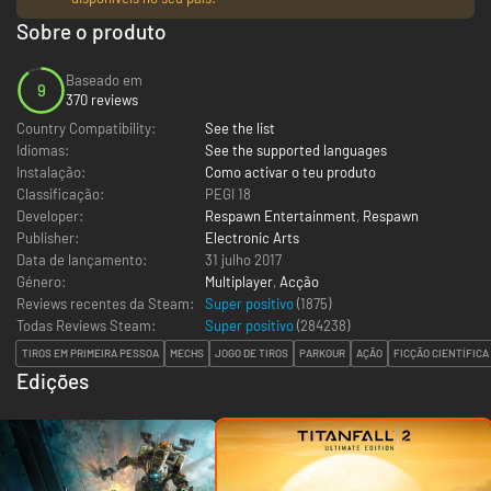
Sobre o produto
Baseado em
9
370 reviews
Country Compatibility:
See the list
Idiomas:
See the supported languages
Instalação:
Como activar o teu produto
Classificação:
PEGI 18
Developer:
Respawn Entertainment
,
Respawn
Publisher:
Electronic Arts
Data de lançamento:
31 julho 2017
Género:
Multiplayer
,
Acção
Reviews recentes da Steam:
Super positivo
(1875)
Todas Reviews Steam:
Super positivo
(
284238
)
TIROS EM PRIMEIRA PESSOA
MECHS
JOGO DE TIROS
PARKOUR
AÇÃO
FICÇÃO CIENTÍFICA
Edições