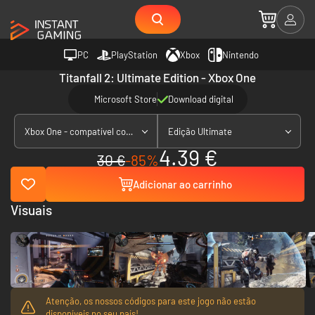
PC
PlayStation
Xbox
Nintendo
Titanfall 2: Ultimate Edition - Xbox One
Microsoft Store
Download digital
Xbox One - compatível com Xbox Series X|S
Edição Ultimate
4.39 €
30 €
-85%
Adicionar ao carrinho
Visuais
Atenção, os nossos códigos para este jogo não estão
disponíveis no seu país!