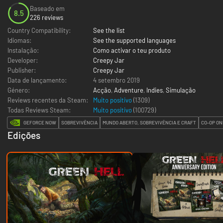
Baseado em
8.5
226 reviews
Country Compatibility:
See the list
Idiomas:
See the supported languages
Instalação:
Como activar o teu produto
Developer:
Creepy Jar
Publisher:
Creepy Jar
Data de lançamento:
4 setembro 2019
Género:
Acção
,
Adventure
,
Indies
,
Simulação
Reviews recentes da Steam:
Muito positivo
(1309)
Todas Reviews Steam:
Muito positivo
(
100729
)
GEFORCE NOW
SOBREVIVÊNCIA
MUNDO ABERTO, SOBREVIVÊNCIA E CRAFT
CO-OP ON
Edições