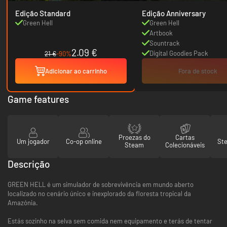
Edição Standard
Edição Anniversary
Green Hell
Green Hell
Artbook
Sountrack
2.09 €
Digital Goodies Pack
21 €
-90%
Adicionar ao carrinho
Fora de stock
Game features
Proezas do
Cartas
Um jogador
Co-op online
St
Steam
Colecionáveis
Descrição
GREEN HELL é um simulador de sobrevivência em mundo aberto
localizado no cenário único e inexplorado da floresta tropical da
Amazónia.
Estás sozinho na selva sem comida nem equipamento e terás de tentar