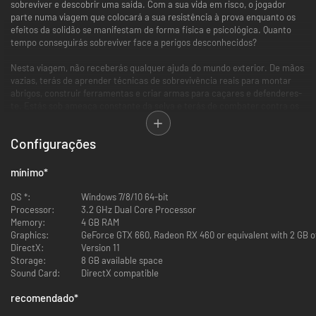
sobreviver e descobrir uma saída. Com a sua vida em risco, o jogador
parte numa viagem que colocará a sua resistência à prova enquanto os
efeitos da solidão se manifestam de forma física e psicológica. Quanto
tempo conseguirás sobreviver face a perigos desconhecidos?
Nesta viagem, não receberás qualquer ajuda do mundo exterior. De mãos
vazias, terás de aprender técnicas de sobrevivência reais para montar
abrigos, construir ferramentas e criar armas para caçares e defenderes-
te. Estás sob ameaça constante da selva e terás de combater contra os
animais selvagens e as doenças tropicais. Os jogadores também
necessitarão de enfrentar as armadilhas colocadas pela sua própria
Configurações
mente e os terrores que rastejam pelas trevas desta selva sem fim.
HISTÓRIA
mínimo
*
Foste lançado para o centro da impenetrável floresta tropical da
Amazónia. O inferno verde. O teu objetivo é sobreviveres nas profundezas
OS *:
Windows 7/8/10 64-bit
deste cenário de pesadelo e usares a tua intuição para escapares. Tens
Processor:
3.2 GHz Dual Core Processor
apenas um rádio à tua disposição através do qual seguirás a voz familiar
Memory:
4 GB RAM
de alguém que amas através desta selva infindável e inóspita,
Graphics:
GeForce GTX 660, Radeon RX 460 or equivalent with 2 GB o
desvendando a pouco e pouco o que te trouxe até este local. Aquilo que
DirectX:
Version 11
descobrirás será ainda pior que todos os obstáculos colocados à tua
Storage:
8 GB available space
sobrevivência.
Sound Card:
DirectX compatible
A QUESTÃO
recomendado
*
Até onde poderá a mente humana divagar?