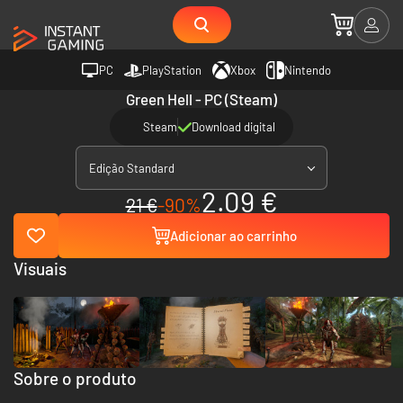
PC
PlayStation
Xbox
Nintendo
Green Hell - PC (Steam)
Steam
Download digital
Edição Standard
2.09 €
21 €
-90%
Adicionar ao carrinho
Visuais
Sobre o produto