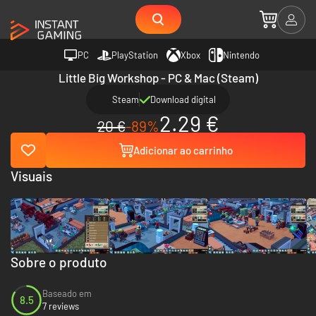
PC
PlayStation
Xbox
Nintendo
Little Big Workshop - PC & Mac (Steam)
Steam
Download digital
2.29 €
20 €
-89%
Adicionar ao carrinho
Visuais
Sobre o produto
Baseado em
8.5
7 reviews