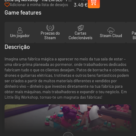
3.49 €
(Steam)
Adicionar à minha lista de desejos
Game features
Proezas do
Cartas
Pa
Um jogador
Steam Cloud
Steam
Colecionáveis
Bi
Descrição
Imagina uma fábrica mágica a aparecer no meio da tua sala de estar –
uma obra-prima planeada ao pormenor, onde trabalhadores dedicados
fabricam tudo o que os clientes desejam. Patos de borracha e cómodas,
drones e guitarras elétricas, trotinetas e outros bens fantásticos podem
ser criados a partir de muitos materiais diferentes e vendidos por
dinheiro vivo – dinheiro que investes diretamente na tua fábrica para
obter mais máquinas, mais trabalhadores e expandir o teu negócio. Em
Little Big Workshop, tornas-te um magnata das fábricas!