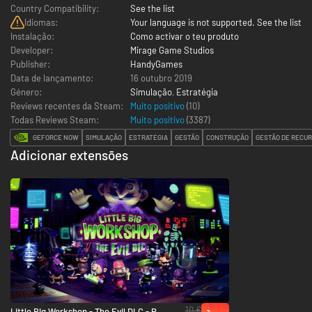
Country Compatibility:
See the list
Idiomas:
Your language is not supported. See the list
Instalação:
Como activar o teu produto
Developer:
Mirage Game Studios
Publisher:
HandyGames
Data de lançamento:
16 outubro 2019
Género:
Simulação
,
Estratégia
Reviews recentes da Steam:
Muito positivo
(10)
Todas Reviews Steam:
Muito positivo
(
3387
)
GEFORCE NOW
SIMULAÇÃO
ESTRATÉGIA
GESTÃO
CONSTRUÇÃO
GESTÃO DE RECU
Adicionar extensões
10 €
Little Big Workshop - The Evil DLC - PC