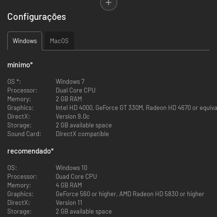
Fábricas reais – tornadas DIVERTIDAS
Configurações
Tu és o Big Boss e está na altura de assumires o comando da tua própria
fábrica de mesa. Organiza o chão de fábrica, gere os teus trabalhadores,
Windows
MacOS
compra maquinaria e projeta linhas de produção eficientes – tudo dentro
do limite de tempo e para satisfação dos teus clientes!
mínimo
*
OS *:
Windows 7
Processor:
Dual Core CPU
Memory:
2 GB RAM
Graphics:
Intel HD 4000, GeForce GT 330M, Radeon HD 4670 or equiva
DirectX:
Version 9.0c
Uma experiência sandbox sem limites
Storage:
2 GB available space
Sound Card:
DirectX compatible
Relaxa, esta é uma experiência sandbox onde podes pensar, ponderar e
testar coisas até que funcionem da maneira que desejas. Fornece
recomendado
*
produtos aos clientes e a um mercado em constante mudança, enquanto
produzes mais de 50 tipos de produtos únicos, construídos a partir de
OS:
Windows 10
múltiplas partes e peças – todos os quais podem ser criados com
Processor:
Quad Core CPU
diferentes materiais e métodos de produção. Não haverá duas fábricas
Memory:
4 GB RAM
iguais.
Graphics:
GeForce 560 or higher, AMD Radeon HD 5830 or higher
DirectX:
Version 11
Storage:
2 GB available space