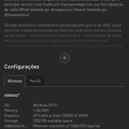
participar do Iron Cook Foodtruck Championships com sua fiel tripulação
de robôs Whisk (dublado por @negaoryx) e Cleaver (dublado por
@havanarama).
Situado na América radicalmente devastada pela guerra de 2042, jogue
uma nova campanha baseada em histórias onde você cozinha centenas
de alimentos — incluindo muitos novos na série — em centenas de níveis
em uma nova estrutura de jogabilidade que foi completamente
redesenhada para fornecer ação rápida, ou curta o jogo com mais calma
no novo Chill Mode que pode ser ligado e desligado a qualquer momento!
Configurações
Jogue pela campanha sozinho ou com um amigo no cooperativo
local (com a possibilidade de ajustar isso durante o jogo).
Aprimore o seu food truck com dezenas de módulos que afetam a
Windows
MacOS
jogabilidade!
Expanda seu catálogo com mais de duzentos alimentos!
Decore seu food truck com dezenas de bugigangas típicas dos EUA!
mínimo
*
Vários recursos de acessibilidade que permitem que você jogue o
mais confortavelmente possível, incluindo configurações de
OS:
Windows 10/11+
movimento, configurações visuais, recursos de áudio, para
Memory:
4 GB RAM
daltônicos e muito mais.
Graphics:
GPU with at least 256MB of VRAM
Mais de cem horas de jogo abrangendo mais de 380 níveis!
Storage:
1200 MB available space
Uma incrível trilha sonora original do premiado compositor
Additional Notes:
Minimum resolution of 1280x720 required