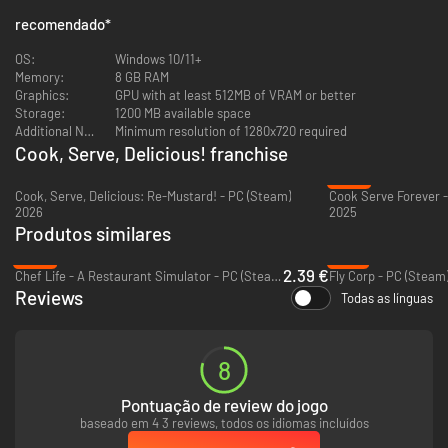
Jonathan Geer.
recomendado
*
OS:
Windows 10/11+
Memory:
8 GB RAM
Graphics:
GPU with at least 512MB of VRAM or better
Storage:
1200 MB available space
Additional Notes:
Minimum resolution of 1280x720 required
Cook, Serve, Delicious! franchise
-42%
Cook, Serve, Delicious: Re-Mustard! - PC (Steam)
Cook Serve Forever -
2026
2025
Produtos similares
-92%
-73%
2.39 €
Chef Life - A Restaurant Simulator - PC (Steam)
Fly Corp - PC (Steam
Reviews
Todas as línguas
8
Pontuação de review do jogo
baseado em 4 3 reviews, todos os idiomas incluídos