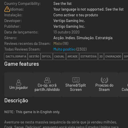
Country Compatibility:
See the list
Idiomas:
Your language is not supported. See the list
Instalação:
Como activar o teu produto
Developer:
Vertigo Gaming Inc.
Publisher:
Vertigo Gaming Inc.
Data de lançamento:
13 outubro 2020
Género:
Acção
,
Indies
,
Simulação
,
Estratégia
Reviews recentes da Steam:
Misto
(18)
Todas Reviews Steam:
Muito positivo
(
2302
)
DACTILOGRAFIA
GESTÃO
DIFÍCIL
CASUAL
ARCADE
ESTRATÉGIA
2D
ENGRAÇADO
SI
Game features
Co-op, ecrã
Shared/Split
Proezas do
Um jogador
partilh./dividido
Screen
Steam
Col
Descrição
NOTE: This game is in English only.
Aventure-se nesta massiva sequência da série que já vendeu milhões,
Cook, Serve, Delicious!, enquanto você viaja pelos Estados Unidos para