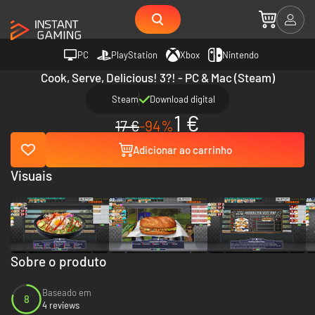
PC
PlayStation
Xbox
Nintendo
Cook, Serve, Delicious! 3?! - PC & Mac (Steam)
Steam
Download digital
1 €
17 €
-94%
Adicionar ao carrinho
Visuais
Sobre o produto
Baseado em
8
4 reviews