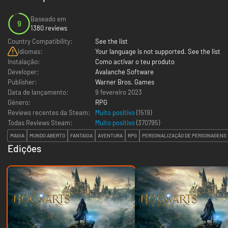
Baseado em
9
1380 reviews
Country Compatibility:
See the list
Idiomas:
Your language is not supported. See the list
Instalação:
Como activar o teu produto
Developer:
Avalanche Software
Publisher:
Warner Bros. Games
Data de lançamento:
9 fevereiro 2023
Género:
RPG
Reviews recentes da Steam:
Muito positivo
(1519)
Todas Reviews Steam:
Muito positivo
(
370795
)
MAGIA
MUNDO ABERTO
FANTASIA
AVENTURA
RPG
PERSONALIZAÇÃO DE PERSONAGENS
Edições