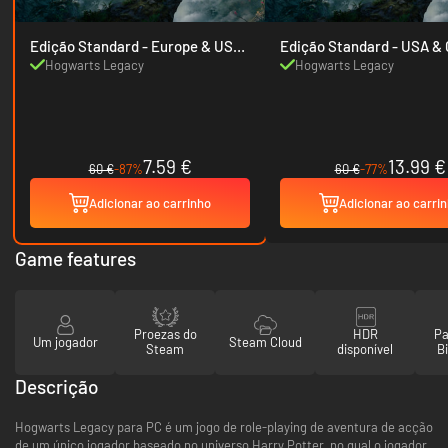
Edição Standard - Europe & USA
Edição Standard 
& Canada
Hogwarts Legacy
Hogwarts Legacy
7.59 €
13.99 €
60 €
-87%
60 €
-77%
Adicionar ao carrinho
Adicionar ao carri
Game features
Proezas do
HDR
Pa
Um jogador
Steam Cloud
Steam
disponível
Bi
Descrição
Hogwarts Legacy para PC é um jogo de role-playing de aventura de acção
de um único jogador baseado no universo Harry Potter, no qual o jogador