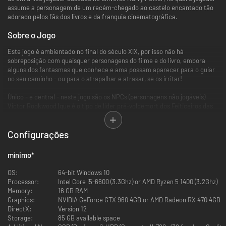
assume a personagem de um recém-chegado ao castelo encantado tão
adorado pelos fãs dos livros e da franquia cinematográfica.
Sobre o Jogo
Este jogo é ambientado no final do século XIX, por isso não há
sobreposição com quaisquer personagens do filme e do livro, embora
alguns dos fantasmas que conhece e ama possam aparecer para o guiar
no seu caminho - ou para o atrapalhar e atrasar, se os irritar!
Único - e central - neste jogo são os NPCs (personagens não jogáveis)
Victor Rookwood (que é o tipo de líder pré-voldemort dos Feiticeiros das
Trevas - precursores dos Death Eaters), o Professor Eleazar Fig, que é o
seu professor e aliado, e o deliciosamente maléfico líder rebelde dos
Configurações
duendes, Ranrok, que não confia em nenhum humano e especialmente
em nenhum feiticeiro!
mínimo
*
É um estudante prestes a iniciar o seu quinto ano que se transfere para
Hogwarts a partir de outro lugar, na sequência de um misterioso
OS:
64-bit Windows 10
acidente. Lentamente emerge que você é o possuidor da chave de um
Processor:
Intel Core i5-6600 (3.3Ghz) or AMD Ryzen 5 1400 (3.2Ghz)
antigo segredo que poderia dilacerar o mundo feiticeiro.
Memory:
16 GB RAM
Graphics:
NVIDIA GeForce GTX 960 4GB or AMD Radeon RX 470 4GB
Ranrok odeia toda a humanidade feiticeira, mas aliou-se a Rookwood
DirectX:
Version 12
para se apoderar de uma magia antiga. Uma magia antiga tão perigosa
Storage:
85 GB available space
que a magia tentou escondê-la de si mesma - e que você,