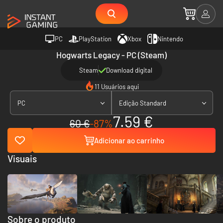
PC
PlayStation
Xbox
Nintendo
Hogwarts Legacy - PC (Steam)
Steam
Download digital
11 Usuários aqui
PC
Edição Standard
7.59 €
60 €
-87%
Adicionar ao carrinho
Visuais
Sobre o produto