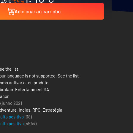
25 €
-94%
Adicionar ao carrinho
ee the list
our language is not supported. See the list
omo activar o teu produto
brakam Entertainment SA
acon
6 junho 2021
dventure
,
Indies
,
RPG
,
Estratégia
uito positivo
(38)
uito positivo
(
4544
)