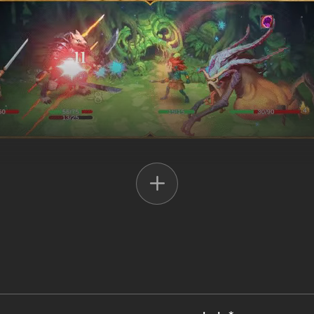
 cada página representa um novo desafio. Leva a tua dupla de heróis à 
ring
. Escolhe as melhores sinergias entre cartas, relíquias e habilida
ogo. Cada herói possui uma coleção de mais de 50 cartas, uma relíqui
rói na retaguarda. Troca os teus heróis de lugar e combina os seus pon
ações para derrotar mais de 40 bosses e inimigos.