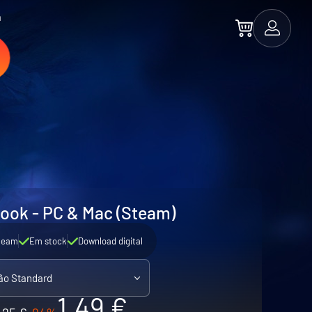
a
ook - PC & Mac (Steam)
team
Em stock
Download digital
ão Standard
1.49 €