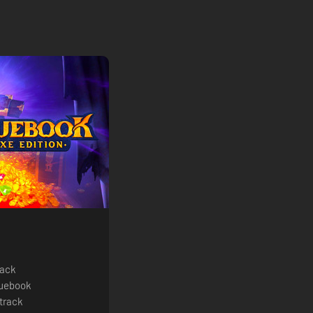
Pack
guebook
track