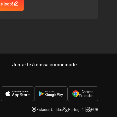
te jogo!
um desafio diferente a cada jogada.
ões e explorar cada página por completo.
... ou cair numa armadilha!
Junta-te à nossa comunidade
Chrome
Extension
Estados Unidos
Português
EUR