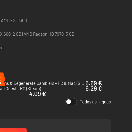
 | AMD FX-6300
X 660, 2 GB | AMD Radeon HD 7970, 3 GB
ce
%
om o mesmo deck duas vezes.
%
5.69 €
Dungeons & Degenerate Gamblers - PC & Mac (Steam)
ios.
6.29 €
an Quest - PC (Steam)
 e escolhe as melhores habilidades!
4.09 €
Todas as línguas