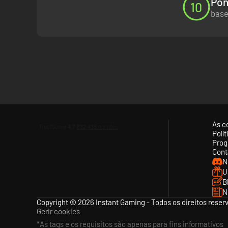
Pon
10
base
EXPLORA UM MUNDO QUE MUDA A CADA 
O Livro muda cada vez que o abres
– O mapa, os seus 
Pinta o mundo
–As páginas do Roguebook são feitas de
Os mais variados encontros
– Mercadores, viajantes, r
As c
Polí
Prog
Cont
N
U
B
N
Copyright © 2026 Instant Gaming - Todos os direitos reser
Gerir cookies
*As tags e os requisitos são apenas para fins informativos