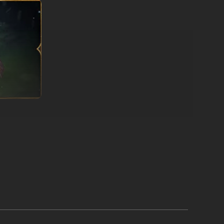
vitória neste deckbuilder estilo roguelike, desenvolvido em
des para enfrentar o Roguebook.
a pessoal e uma árvore de habilidades exclusiva.
tos fortes para lançar combos poderosos.