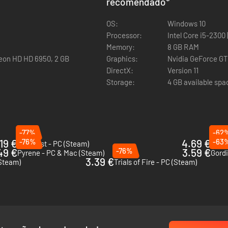
recomendado
*
OS:
Windows 10
5
Processor:
Intel Core i5-2300
Memory:
8 GB RAM
deon HD HD 6950, 2 GB
Graphics:
Nvidia GeForce GT
DirectX:
Version 11
Storage:
4 GB available spa
-77%
-62
ra montar estrategicamente à medida que progrides. Nunca jogarás c
19 €
-76%
4.69 €
-63
Wildfrost - PC (Steam)
s com 30 gemas especiais. Junta 80 relíquias com efeitos extraordinár
49 €
-76%
3.59 €
Pyrene - PC & Mac (Steam)
Gordi
a árvore de habilidades exclusiva para desbloqueares. Recolhe cartas
3.39 €
Steam)
Trials of Fire - PC (Steam)