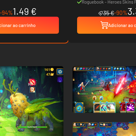
Roguebook - Heroes Skins 
1.49 €
3.
-94%
-90%
35 €
cionar ao carrinho
Adicionar ao 