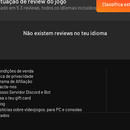
tuação de review do jogo
Classifica es
ado em 5 3 reviews, todos os idiomas incluídos
Não existem reviews no teu idioma
NOVA PINCELADA
mistérios e perigos são gerados de forma procedimental para oferecer 
 espaços hexagonais. Usa tintas mágicas para revelar diferentes padr
uínas, missões etc. Muitas oportunidades para obter cartas e relíquias
ondições de venda
tica de privacidade
rama de Afiliação
acta-nos
osso Servidor Discord e Bot
sa o teu gift card
log
otícias sobre videojogos, para PC e consolas
vados