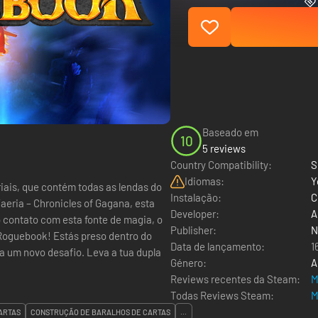
Baseado em
10
5 reviews
Country Compatibility:
S
Idiomas:
Y
iais, que contém todas as lendas do
Instalação:
C
eria – Chronicles of Gagana, esta
Developer:
A
o contato com esta fonte de magia, o
Publisher:
N
 Roguebook! Estás preso dentro do
Data de lançamento:
1
a um novo desafio. Leva a tua dupla
Género:
A
Reviews recentes da Steam:
M
Todas Reviews Steam:
M
ARTAS
CONSTRUÇÃO DE BARALHOS DE CARTAS
...