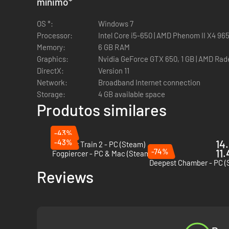
mínimo
*
OS *:
Windows 7
Processor:
Intel Core i5-650 | AMD Phenom II X4 96
Memory:
6 GB RAM
Graphics:
Nvidia GeForce GTX 650, 1 GB | AMD Ra
DirectX:
Version 11
Network:
Broadband Internet connection
Storage:
4 GB available space
Produtos similares
MONTA O TEU DECK AO LONGO DO JOGO
-43%
Montagem de deck dinâmica
– Mais de 200 cartas pa
-43%
14.
Monster Train 2 - PC (Steam)
Relíquias com poderes únicos
– Melhora as tuas carta
-74%
11.
Fogpiercer - PC & Mac (Steam)
Quantas mais cartas, mais poder!
– Cada herói tem um
Deepest Chamber - PC (
Reviews