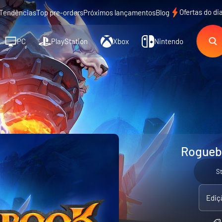
Ofertas do di
Tendências
Top pre-orders
Próximos lançamentos
Blog
PC
PlayStation
Xbox
Nintendo
Rogueb
S
Ediç