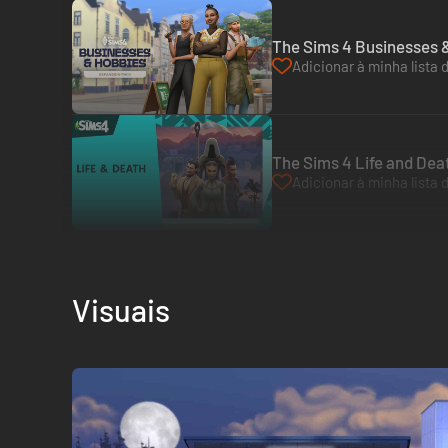
The Sims 4 Businesses &
Adicionar à minha lista 
The Sims 4 Life and Dea
Adicionar à minha lista 
Visuais