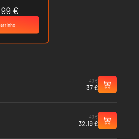
.99 €
carrinho
40 €
37 €
40 €
32.19 €