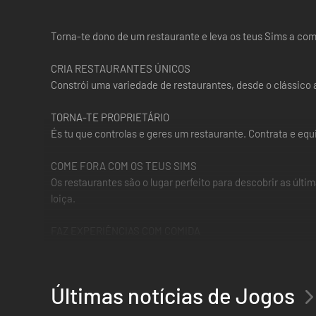
Torna-te dono de um restaurante e leva os teus Sims a com
CRIA RESTAURANTES ÚNICOS
Constrói uma variedade de restaurantes, desde o clássico a
TORNA-TE PROPRIETÁRIO
És tu que controlas e geres um restaurante. Contrata e eq
COME FORA COM OS TEUS SIMS
Os restaurantes são o lugar perfeito para descobrir as últ
loiça.
FAZ EXPERIÊNCIAS COM COMIDA
Os Sims com gostos mais aventureiros podem entrar a fun
*PARA JOGARES PRECISAS DO JOGO THE SIMS 4 (VENDID
Últimas notícias de Jogos