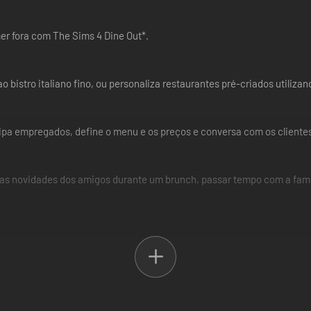
er fora com The Sims 4 Dine Out*.
o bistro italiano fino, ou personaliza restaurantes pré-criados utiliza
uipa empregados, define o menu e os preços e conversa com os cliente
imas novidades dos amigos durante um brunch, passar tempo com a famíl
do na cozinha experimental que até parece ser demasiado boa para se
O EM SEPARADO) E DE TODAS AS ATUALIZAÇÕES PARA O JOGO.