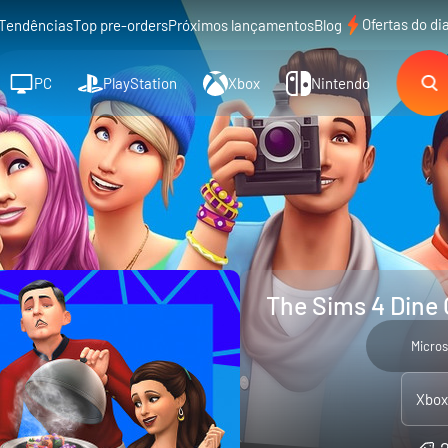
Ofertas do di
Tendências
Top pre-orders
Próximos lançamentos
Blog
PC
PlayStation
Xbox
Nintendo
The Sims 4 Dine 
Micros
Xbox