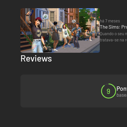
há 7 meses
The Sims: Pro
Quando o seu n
tratava-se na 
abordou vários
Reviews
Pon
9
basea