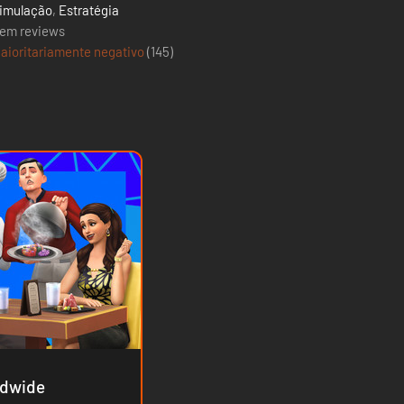
imulação
,
Estratégia
em reviews
aioritariamente negativo
(
145
)
rd - Worldwide