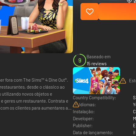
Baseado em
9
15 reviews
er fora com The Sims™ 4 Dine Out*.
Est
staurantes, desde o clássico ao
s utilizando novos objetos e
Country Compatibility:
S
Idiomas:
Y
 com os clientes para aumentares a
Instalação:
C
Developer:
M
Publisher:
E
Data de lançamento:
8