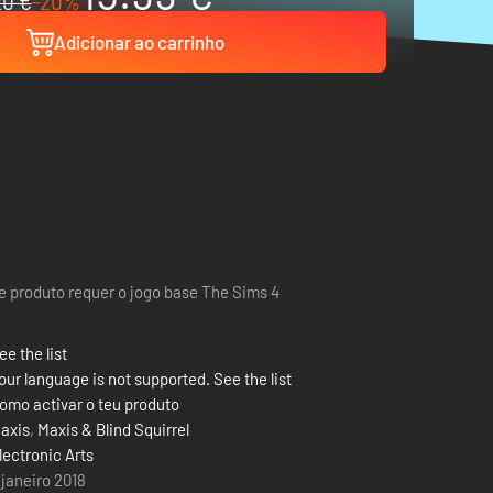
20 €
-20%
Adicionar ao carrinho
e produto requer o jogo base The Sims 4
ee the list
our language is not supported. See the list
omo activar o teu produto
axis
,
Maxis & Blind Squirrel
lectronic Arts
 janeiro 2018