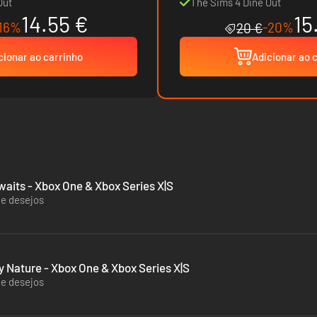
Out
The Sims 4 Dine Out
14.55 €
15
16%
-20%
20 €
cionar ao carrinho
Adicionar ao 
aits - Xbox One & Xbox Series X|S
de desejos
 Nature - Xbox One & Xbox Series X|S
de desejos