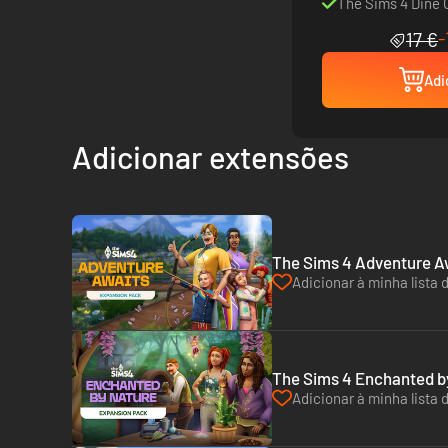
The Sims 4 Dine 
-
17 €
Adi
Adicionar extensões
The Sims 4 Adventure Aw
Adicionar à minha lista 
The Sims 4 Enchanted by
Adicionar à minha lista 