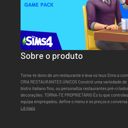
Sobre o produto
Torna-te dono de um restaurante e leva os teus Sims a com
CRIA RESTAURANTES ÚNICOS Constrói uma variedade de re
bistro italiano fino, ou personaliza restaurantes pré-criado
decorações. TORNA-TE PROPRIETÁRIO És tu que controlas e geres um restaurante. Contrata e
equipa empregados, define o menu e os preços e conversa
Lê mais
sua satisfação. COME FORA COM OS TEUS S...