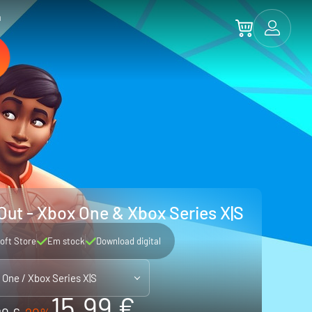
a
Out - Xbox One & Xbox Series X|S
oft Store
Em stock
Download digital
 One / Xbox Series X|S
15.99 €