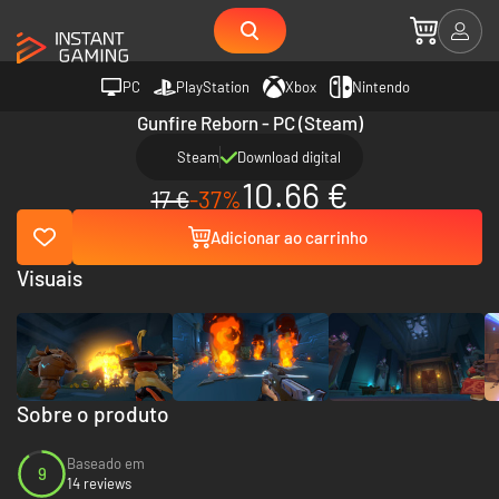
PC
PlayStation
Xbox
Nintendo
Gunfire Reborn - PC (Steam)
Steam
Download digital
10.66 €
17 €
-37%
Adicionar ao carrinho
Visuais
Sobre o produto
Baseado em
9
14 reviews