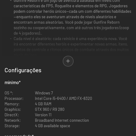
Gunfire Reborn é um jogo de aventura baseada em níveis com
características de FPS, Roguelite e elementos de RPG. Jogadores
podem controlar heróis únicos—cada um com diferentes habilidades
—enquanto eles se aventuram através de níveis aleatórios e
encontram armas aleatórias. Você pode jogar Gunfire Reborn
sozinho ou cooperativamente, com até outros três jogadores (coop
de 4 jogadores)..
Cada nível é aleatório; cada reinicio é uma experiência nova. Você
irá encontrar diferentes heróis e experimentar novas armas, itens,
pontos de controle e ritmos únicos de combate através dos muitos
níveis do jogo.
Configurações
mínimo
*
OS *:
Windows 7
Processor:
Intel Core i5-6400 / AMD FX-8320
Memory:
4 GB RAM
Graphics:
GTX 960 / R9 280
DirectX:
Version 11
Network:
Broadband Internet connection
Storage:
4 GB available space