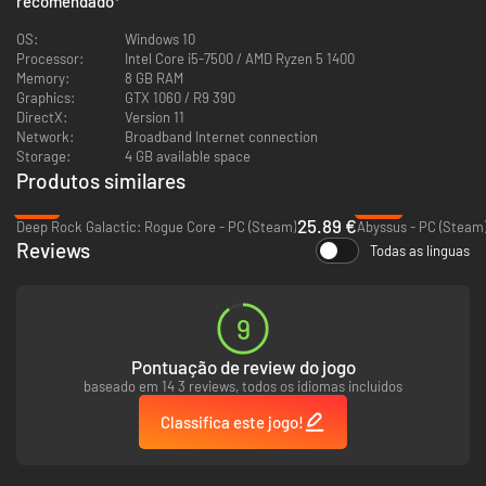
recomendado
*
Características do Jogo:
OS:
Windows 10
Processor:
Intel Core i5-7500 / AMD Ryzen 5 1400
Jogabilidade de FPS+Roguelite+RPG combinadas, construa
Memory:
8 GB RAM
diversas Combinações através de ciclos letais para uma
Graphics:
GTX 1060 / R9 390
experiência diferente
DirectX:
Version 11
Network:
Broadband Internet connection
Storage:
4 GB available space
Produtos similares
-14%
-39%
25.89 €
Deep Rock Galactic: Rogue Core - PC (Steam)
Abyssus - PC (Steam
Reviews
Todas as línguas
9
Pontuação de review do jogo
baseado em 14 3 reviews, todos os idiomas incluídos
Classifica este jogo!
Elaborado, com experiências de estágios aleatórias