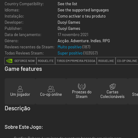
Country Compatibility:
See the list
Idiomas:
See the supported languages
Instalação:
Como activar o teu produto
Developer:
Duoyi Games
Publisher:
Duoyi Games
Data de lançamento:
17 novembro 2021
Género:
Acção
,
Adventure
,
Indies
,
RPG
Reviews recentes da Steam:
Muito positivo
(187)
Todas Reviews Steam:
Super positivo
(
103557
)
GEFORCE NOW
ROGUELITE
TIROS EM PRIMEIRA PESSOA
ROGUELIKE
CO-OP ONLINE
Game features
Proezas do
Cartas
Um jogador
Co-op online
St
Steam
Colecionáveis
Descrição
Sobre Este Jogo: