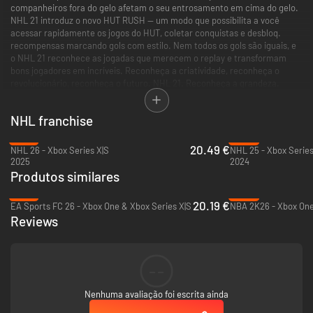
companheiros fora do gelo afetam o seu entrosamento em cima do gelo.
NHL 21 introduz o novo HUT RUSH — um modo que possibilita a você
acessar rapidamente os jogos do HUT, coletar conquistas e desbloq.
recompensas marcando gols com estilo. Nem todos os gols são iguais, e
o NHL 21 reconhece as jogadas que merecem o replay e transformam
bons jogadores em incríveis. Reconheça a criatividade, reconheça o
revolucionário, reconheça o futuro. NHL 21. Reconheça a grandeza.
Este jogo inclui compras opcionais de moeda virtual dentro do jogo, que
NHL franchise
pode ser usada para adquirir uma seleção aleatória de itens virtuais do
jogo.
-74%
-23%
20.49 €
NHL 26 - Xbox Series X|S
NHL 25 - Xbox Series
2025
2024
Produtos similares
-75%
-89%
20.19 €
EA Sports FC 26 - Xbox One & Xbox Series X|S
NBA 2K26 - Xbox One
Reviews
--
Nenhuma avaliação foi escrita ainda