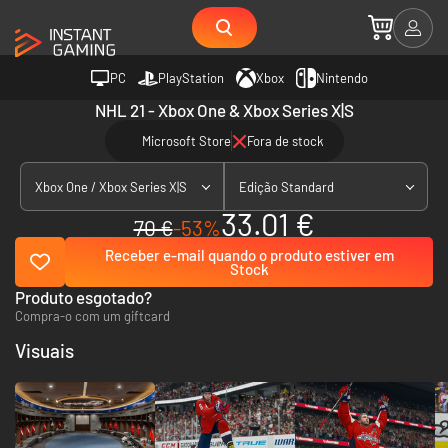
PC
PlayStation
Xbox
Nintendo
NHL 21 - Xbox One & Xbox Series X|S
Microsoft Store
Fora de stock
Xbox One / Xbox Series X|S
Edição Standard
33.01 €
70 €
-53%
Receber e-mail quando o produto estiver em
Stock
Produto esgotado?
Compra-o com um giftcard
Visuais