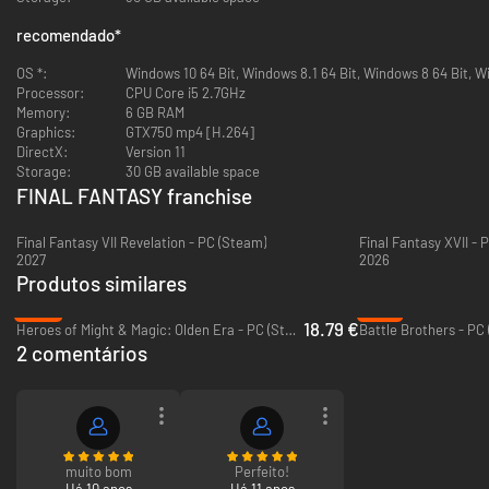
recomendado
*
OS *:
Windows 10 64 Bit, Windows 8.1 64 Bit, Windows 8 64 Bit, W
Processor:
CPU Core i5 2.7GHz
Memory:
6 GB RAM
Graphics:
GTX750 mp4 [H.264]
DirectX:
Version 11
Storage:
30 GB available space
FINAL FANTASY franchise
Final Fantasy VII Revelation - PC (Steam)
Final Fantasy XVII - 
2027
2026
Produtos similares
-53%
-79%
18.79 €
Heroes of Might & Magic: Olden Era - PC (Steam)
Battle Brothers - PC
2 comentários
muito bom
Perfeito!
Há 10 anos
Há 11 anos