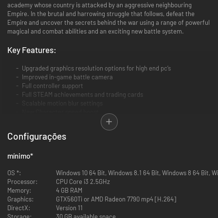
academy whose country is attacked by an aggressive neighbouring
Empire. In the brutal and harrowing struggle that follows, defeat the
Empire and uncover the secrets behind the war using a range of powerful
magical and combat abilities and an exciting new battle system.
Key Features:
Upgraded graphics resolution options for high end pc’s
Improved in-game battle camera
Full controller support
Full STEAM achievements and trading cards
Scalable motion blur settings
New Character speed boost
Increased blood levels from the original PSP version
Customizable dynamic screen shot mode
Configurações
mínimo
*
OS *:
Windows 10 64 Bit, Windows 8.1 64 Bit, Windows 8 64 Bit, W
Processor:
CPU Core i3 2.5GHz
Memory:
4 GB RAM
Graphics:
GTX560Ti or AMD Radeon 7790 mp4 [H.264]
DirectX:
Version 11
Storage:
30 GB available space