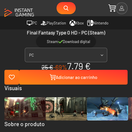
PC
PlayStation
Xbox
Nintendo
Final Fantasy Type 0 HD - PC (Steam)
Steam
Download digital
PC
7.79 €
25 €
-69%
Adicionar ao carrinho
Visuais
Sobre o produto