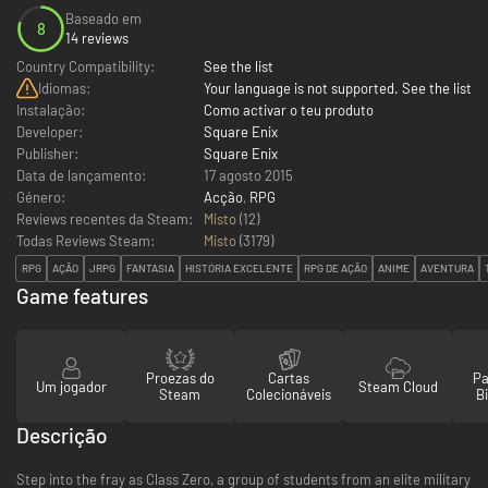
Baseado em
8
14 reviews
Country Compatibility:
See the list
Idiomas:
Your language is not supported. See the list
Instalação:
Como activar o teu produto
Developer:
Square Enix
Publisher:
Square Enix
Data de lançamento:
17 agosto 2015
Género:
Acção
,
RPG
Reviews recentes da Steam:
Misto
(12)
Todas Reviews Steam:
Misto
(
3179
)
RPG
AÇÃO
JRPG
FANTASIA
HISTÓRIA EXCELENTE
RPG DE AÇÃO
ANIME
AVENTURA
Game features
Proezas do
Cartas
Pa
Um jogador
Steam Cloud
Steam
Colecionáveis
Bi
Descrição
Step into the fray as Class Zero, a group of students from an elite military