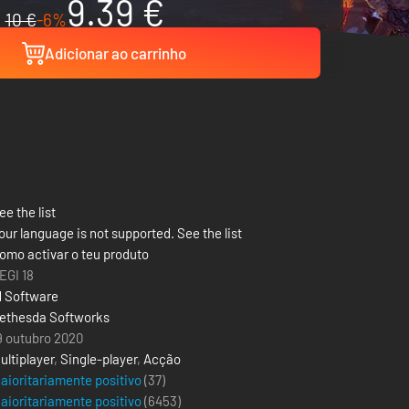
9.39 €
10 €
-6%
Adicionar ao carrinho
ee the list
our language is not supported. See the list
omo activar o teu produto
EGI 18
d Software
ethesda Softworks
9 outubro 2020
ultiplayer
,
Single-player
,
Acção
aioritariamente positivo
(37)
aioritariamente positivo
(
6453
)