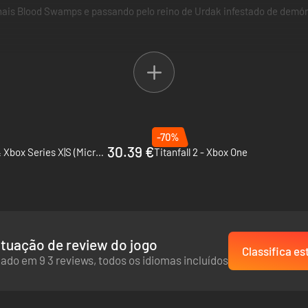
nais Blood Swamps e passando pelo reino de Urdak infestado de demónio
omo o Spirit, um inimigo etéreo que dá bónus aos outros demónios, e o
-70%
30.39 €
Gears 5 - PC, Xbox One & Xbox Series X|S (Microsoft Store)
Titanfall 2 - Xbox One
tuação de review do jogo
Classifica es
ado em 9 3 reviews, todos os idiomas incluídos