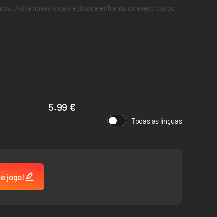
s, visita novos locais épicos e enfrenta os exércitos do
 mortífero Blood Maykr.
5.99 €
Todas as línguas
te jogo!