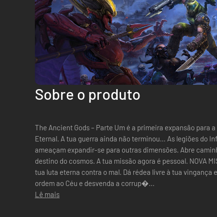
Sobre o produto
The Ancient Gods – Parte Um é a primeira expansão para
Eternal. A tua guerra ainda não terminou… As legiões do Inferno arrasaram com o Céu e
ameaçam expandir-se para outras dimensões. Abre caminh
destino do cosmos. A tua missão agora é pessoal. NOVA MISSÃO Descobre uma nova missão na
tua luta eterna contra o mal. Dá rédea livre à tua vingança 
ordem ao Céu e desvenda a corrup�...
Lê mais