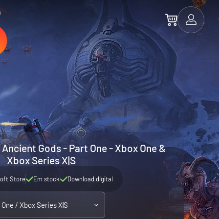
a
Ancient Gods - Part One - Xbox One &
Xbox Series X|S
oft Store
Em stock
Download digital
 One / Xbox Series X|S