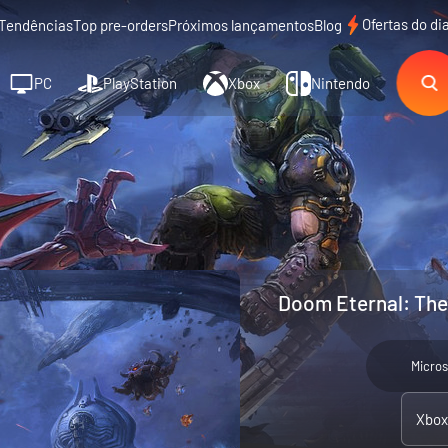
Ofertas do di
Tendências
Top pre-orders
Próximos lançamentos
Blog
PC
PlayStation
Xbox
Nintendo
Doom Eternal: The 
Micros
Xbox