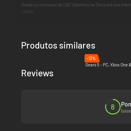
Desde os conveses da UAC Atlantica na Terra até aos infer
Inferno.
NOVOS INIMIGOS
Altera as tuas táticas enquanto enfrentas novas ameaças c
Produtos similares
-13%
Reviews
Pon
8
base