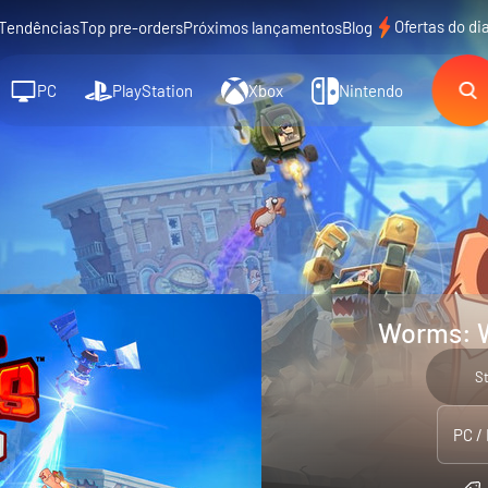
Ofertas do di
Tendências
Top pre-orders
Próximos lançamentos
Blog
PC
PlayStation
Xbox
Nintendo
Worms: W
S
PC /