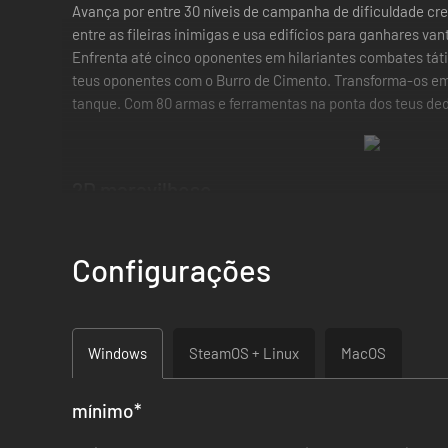
Avança por entre 30 níveis de campanha de dificuldade cr
entre as fileiras inimigas e usa edifícios para ganhares van
Enfrenta até cinco oponentes em hilariantes combates tát
teus oponentes com o Burro de Cimento. Transforma-os em
tanque. Com 80 armas e ferramentas na ponta dos teus ded
2D maravilhoso
A melhor implementação da fórmula Worms até hoje, agor
Configurações
Veículos
Windows
SteamOS + Linux
MacOS
A guerra dos worms fica mais séria com a introdução de veí
alturas em helicópteros e muito mais!
mínimo
*