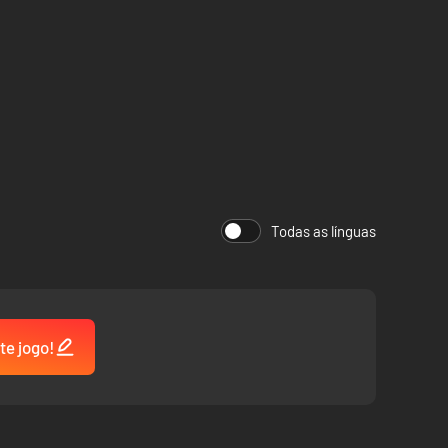
ões, tais como a Bateria de Telemóvel Esquisita, o
indo que os teus worms de espírito bélico provoquem
Todas as línguas
 Treina e depois fica online para semeares o caos nos
te jogo!