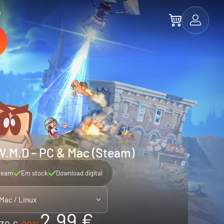
a
.M.D - PC & Mac (Steam)
team
Em stock
Download digital
 Mac / Linux
2.99 €