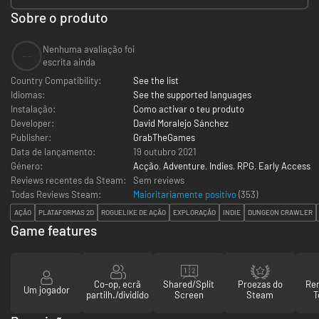
Sobre o produto
Nenhuma avaliação foi
--
escrita ainda
Country Compatibility:
See the list
Idiomas:
See the supported languages
Instalação:
Como activar o teu produto
Developer:
David Moralejo Sánchez
Publisher:
GrabTheGames
Data de lançamento:
19 outubro 2021
Género:
Acção
,
Adventure
,
Indies
,
RPG
,
Early Access
Reviews recentes da Steam:
Sem reviews
Todas Reviews Steam:
Maioritariamente positivo
(
353
)
AÇÃO
PLATAFORMAS 2D
ROGUELIKE DE AÇÃO
EXPLORAÇÃO
INDIE
DUNGEON CRAWLER
Game features
Co-op, ecrã
Shared/Split
Proezas do
Re
Um jogador
partilh./dividido
Screen
Steam
T