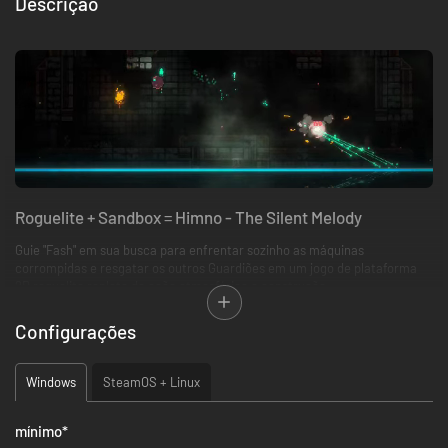
Descrição
Roguelite + Sandbox =
Himno - The Silent Melody
Guie "Fash" em sua busca para enfrentar sozinho as máquinas
corrompidas e resgatar os outros Guardiões em um jogo de plataforma
2D roguelite repleto de ação atmosférica e construção.
Configurações
Windows
SteamOS + Linux
mínimo
*