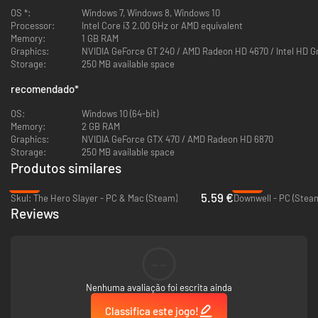
OS *:
Windows 7, Windows 8, Windows 10
Processor:
Intel Core i3 2.00 GHz or AMD equivalent
Memory:
1 GB RAM
Explore diferentes ambientes interconectados com a rejogabilidade de
Graphics:
NVIDIA GeForce GT 240 / AMD Radeon HD 4670 / Intel HD G
um jogo roguelite enquanto coleta materiais para criar seu arsenal de
Storage:
250 MB available space
armas único.
recomendado
*
OS:
Windows 10 (64-bit)
Memory:
2 GB RAM
Graphics:
NVIDIA GeForce GTX 470 / AMD Radeon HD 6870
Storage:
250 MB available space
Produtos similares
-67%
-67%
5.59 €
Skul: The Hero Slayer - PC & Mac (Steam)
Downwell - PC (Stea
Reviews
Construa sua base, melhore-a e automatize máquinas com perfeição
para criar equipamentos melhores e criar redes de cabos
transportadores para minimizar o trabalho manual.
--
Nenhuma avaliação foi escrita ainda
Classifica este jogo!