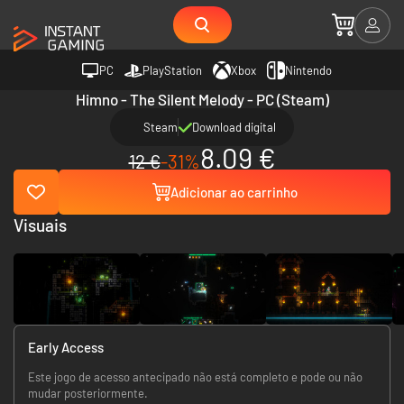
PC
PlayStation
Xbox
Nintendo
Himno - The Silent Melody - PC (Steam)
Steam
Download digital
8.09 €
12 €
-31%
Adicionar ao carrinho
Visuais
Early Access
Este jogo de acesso antecipado não está completo e pode ou não
mudar posteriormente.