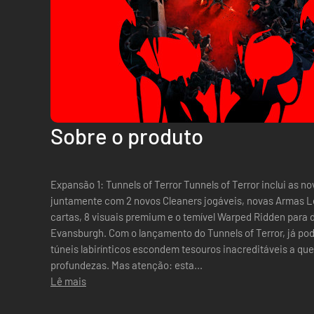
Sobre o produto
Expansão 1: Tunnels of Terror Tunnels of Terror inclui as novas áreas de PvE "Ridden Hives",
juntamente com 2 novos Cleaners jogáveis, novas Armas Le
cartas, 8 visuais premium e o temível Warped Ridden para 
Evansburgh. Com o lançamento do Tunnels of Terror, já pod
túneis labirínticos escondem tesouros inacreditáveis a qu
profundezas. Mas atenção: esta...
Lê mais