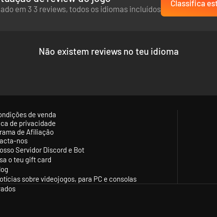
Classifica es
ado em 3 3 reviews, todos os idiomas incluídos
Não existem reviews no teu idioma
ondições de venda
tica de privacidade
rama de Afiliação
acta-nos
osso Servidor Discord e Bot
sa o teu gift card
log
otícias sobre videojogos, para PC e consolas
vados