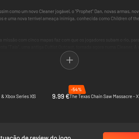
ssim como um novo Cleaner jogável, o "Prophet" Dan, novas armas, novos
os e uma nova terrível ameaça inimiga, conhecida como Children of th
ova missão com cinco mapas faz com que os jogadores subam o rio, par
ta “Tala”, uma antiga Cultist Outcast, tornada agora numa Cleaner. A
ando Tala está na equipa, podendo ser chamado por ela ou por outros 
sivos e 12 visuais de arma exclusivos, juntamente a novas armas, aces
-54%
9.99 €
 & Xbox Series X|S
tuação de review do jogo