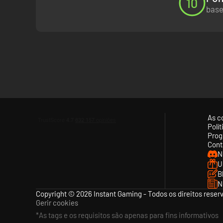
10
base
As c
Polí
Prog
Cont
N
U
B
N
Copyright © 2026 Instant Gaming - Todos os direitos reser
Gerir cookies
*As tags e os requisitos são apenas para fins informativos