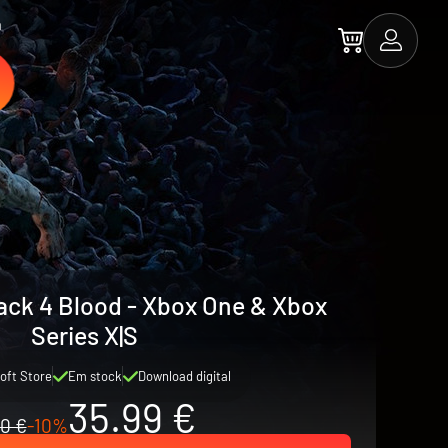
a
ack 4 Blood - Xbox One & Xbox
Series X|S
oft Store
Em stock
Download digital
35.99 €
0 €
-10%