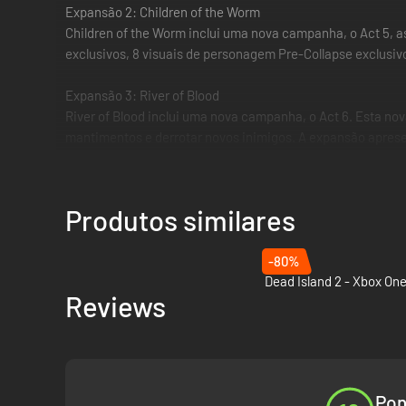
Expansão 2: Children of the Worm
Children of the Worm inclui uma nova campanha, o Act 5, a
exclusivos, 8 visuais de personagem Pre-Collapse exclusiv
Expansão 3: River of Blood
River of Blood inclui uma nova campanha, o Act 6. Esta n
mantimentos e derrotar novos inimigos. A expansão apresen
ser invocado ao usar o apito que surge algures no mapa qu
River of Blood também inclui 8 visuais de personagem exclu
Produtos similares
-80%
Dead Island 2 - Xbox One
Reviews
Pon