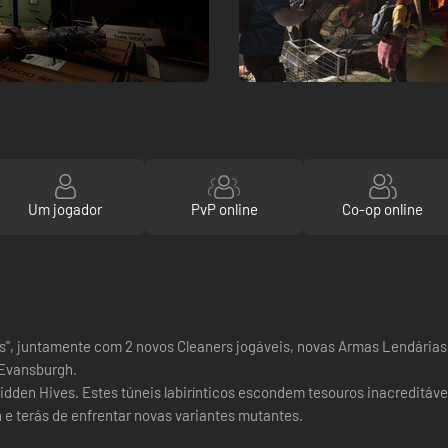
Um jogador
PvP online
Co-op online
es", juntamente com 2 novos Cleaners jogáveis, novas Armas Lendárias,
 Evansburgh.
Ridden Hives. Estes túneis labirínticos escondem tesouros inacreditáve
e terás de enfrentar novas variantes mutantes.