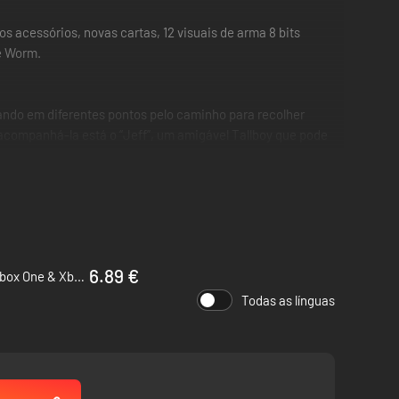
 acessórios, novas cartas, 12 visuais de arma 8 bits
e Worm.
ando em diferentes pontos pelo caminho para recolher
 acompanhá-la está o “Jeff”, um amigável Tallboy que pode
Cleaners. Jeff provoca o caos total quando é chamado.
sórios e cartas.
6.89 €
The Texas Chain Saw Massacre - Xbox One & Xbox Series X|S
Todas as línguas