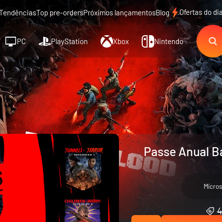
Ofertas do di
Tendências
Top pre-orders
Próximos lançamentos
Blog
PC
PlayStation
Xbox
Nintendo
Passe Anual B
Micros
4