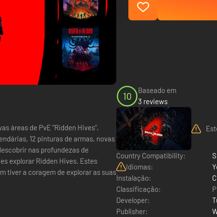
Baseado em
10
3 reviews
Est
ndárias, 12 pinturas de armas, novas
descobrir nas profundezas de
Country Compatibility:
S
es explorar Ridden Hives. Estes
Idiomas:
Y
em tiver a coragem de explorar as suas
Instalação:
C
Classificação:
P
Developer:
T
Publisher:
W