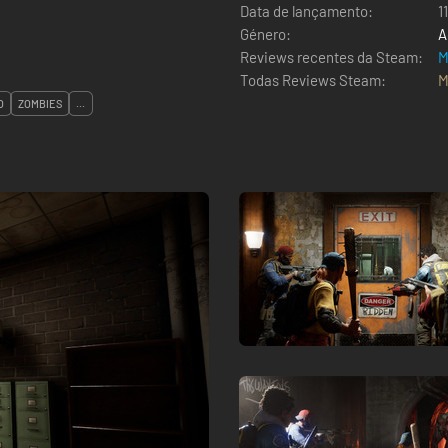
Data de lançamento:
1
Género:
A
Reviews recentes da Steam:
M
Todas Reviews Steam:
M
O
ZOMBIES
...