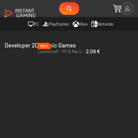
PC
PlayStation
Xbox
Nintendo
Developer 2Dynamic Games
-90%
2.09 €
Lumencraft - PC & Mac (Steam)