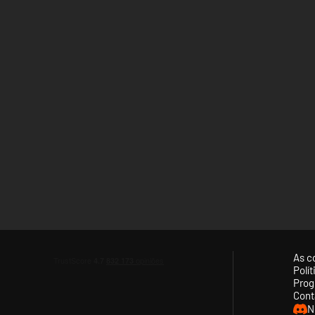
As c
Polí
Prog
Cont
N