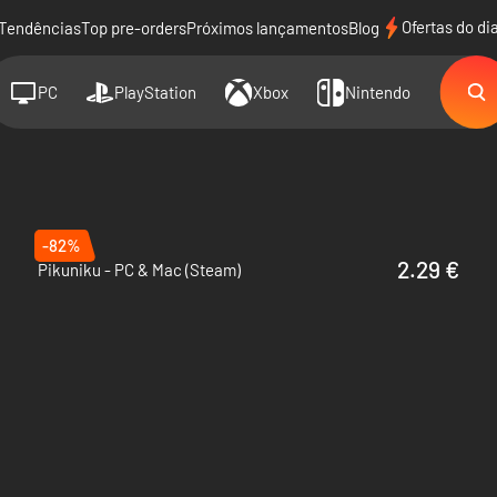
Ofertas do di
Tendências
Top pre-orders
Próximos lançamentos
Blog
PC
PlayStation
Xbox
Nintendo
-82%
2.29 €
Pikuniku - PC & Mac (Steam)