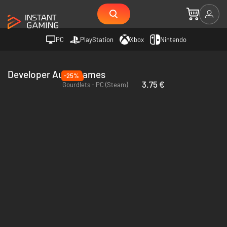
PC
PlayStation
Xbox
Nintendo
Developer AuntyGames
-25%
3.75 €
Gourdlets - PC (Steam)