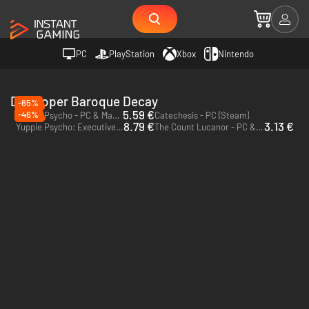
PC
PlayStation
Xbox
Nintendo
Developer Baroque Decay
-65%
5.59 €
-46%
Yuppie Psycho - PC & Mac (Steam)
Catechesis - PC (Steam)
8.79 €
3.13 €
Yuppie Psycho: Executive Edition - PC & Mac (Steam)
The Count Lucanor - PC & Mac (Steam)